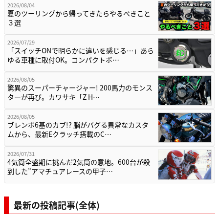
2026/08/04
夏のツーリングから帰ってきたらやるべきこと
３選
2026/07/29
「スイッチONで明らかに違いを感じる…」あら
ゆる車種に取付OK。コンパクトボ…
2026/08/05
驚異のスーパーチャージャー! 200馬力のモンス
ターが再び。カワサキ「Z H…
2026/08/05
ブレンボ6基のカブ!? 脳がバグる異常なカスタ
ムから、最新Eクラッチ搭載のC…
2026/07/31
4気筒全盛期に挑んだ2気筒の意地。600台が殺
到した”アマチュアレースの甲子…
最新の投稿記事(全体)