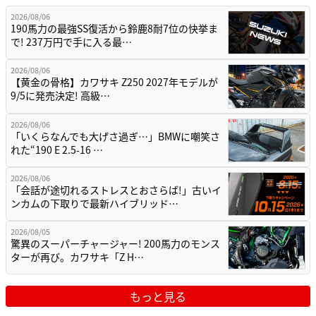
2026/08/06
190馬力の最強SS復活から鈴鹿8耐7位の快挙ま
で! 237万円で手に入る最…
2026/08/06
【黄金の骨格】カワサキ Z250 2027年モデルが
9/5に発売決定! 高級…
2026/08/06
「いくらなんでも大げさ過ぎ…」BMWに嘲笑さ
れた“190 E 2.5-16 …
2026/08/06
「会話が途切れるストレスとおさらば!」古いイ
ンカムの下取りで最新ハイブリッド…
2026/08/05
驚異のスーパーチャージャー! 200馬力のモンス
ターが再び。カワサキ「Z H…
もっと見る