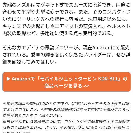
先端のノズルはマグネット式でスムーズに脱着でき、用途に
合わせて平型や丸型に変更できる。また、そのコンパクトさ
ゆえにツーリング先への携行も容易だ。洗車用途以外にも、
キャンプでの火起こしやエアマットの空気入れ、ヘルメット
内装の乾燥など、多用途に使える点も実用的である。
そんなカエディアの電動ブロワーが、現在Amazonにて販売
されている。愛車の輝きを長く保ちたいライダーは、ぜひ詳
細を確認してみてほしい。
▶︎ Amazonで「モバイルジェットタービン KDR-BL1」の
商品ページを見る >>
※掲載内容は公開日時点のものであり、将来にわたってその真正性を保証
するものでないこと、公開後の時間経過等に伴って内容に不備が生じる可
能性があることをご了承ください。
※掲載されている製品等について、当サイトがその品質等を十全に保証す
るものではありません。よって、その購入／利用にあたっては自己責任に