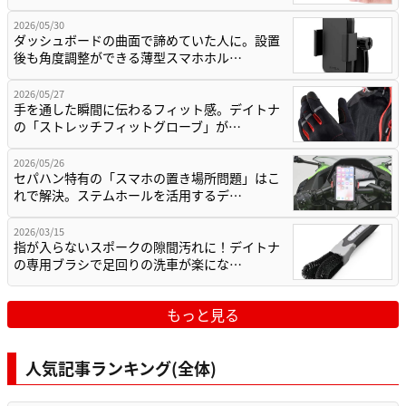
2026/05/30
ダッシュボードの曲面で諦めていた人に。設置
後も角度調整ができる薄型スマホホル…
2026/05/27
手を通した瞬間に伝わるフィット感。デイトナ
の「ストレッチフィットグローブ」が…
2026/05/26
セパハン特有の「スマホの置き場所問題」はこ
れで解決。ステムホールを活用するデ…
2026/03/15
指が入らないスポークの隙間汚れに！デイトナ
の専用ブラシで足回りの洗車が楽にな…
もっと見る
人気記事ランキング(全体)