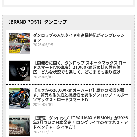
【BRAND POST】ダンロップ
ダンロップの人気タイヤを高橋裕紀がインプレッシ
ョン！
2026/06/25
【開発者に聞く、ダンロップ スポーツマックス ロー
ドスマートⅣの真実】21,000km超の持久性を体
感！どんな状況でも楽しく、どこまでも走り続けた
くなる
2026/06/01
【まさかの20,000kmオーバー!?】既存の常識を覆
す、驚異の耐久性と持続性を誇るダンロップ・スポー
ツマックス・ロードスマートⅣ
2026/06/01
【速報】ダンロップ「TRAILMAX MISSION」が2026
年2月ついに日本発売！ ロングライフのタフネス・ア
ドベンチャータイヤだ！
2025/12/12