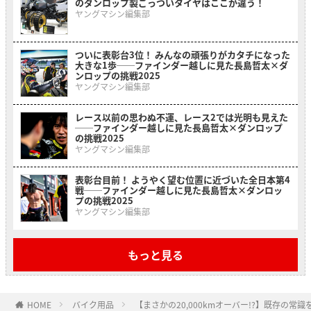
のダンロップ製ごっついタイヤはここが違う！
ヤングマシン編集部
ついに表彰台3位！ みんなの頑張りがカタチになった
大きな1歩──ファインダー越しに見た長島哲太×ダ
ンロップの挑戦2025
ヤングマシン編集部
レース以前の思わぬ不運、レース2では光明も見えた
──ファインダー越しに見た長島哲太×ダンロップ
の挑戦2025
ヤングマシン編集部
表彰台目前！ ようやく望む位置に近づいた全日本第4
戦──ファインダー越しに見た長島哲太×ダンロッ
プの挑戦2025
ヤングマシン編集部
もっと見る
HOME
バイク用品
【まさかの20,000kmオーバー!?】既存