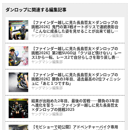
ダンロップに関連する編集記事
【ファインダー越しに見た長島哲太×ダンロップの
挑戦2026】鬼門の第3戦オートポリスで連続表彰台
「こんなに成長した姿を見せることが出来て嬉し
い」
ヤングマシン編集部
【ファインダー越しに見た長島哲太×ダンロップの
挑戦2026】第2戦SUGOは「クソほど情けない」レー
ス1から一転、レース2で自分らしさを取り戻し表彰
台に
ヤングマシン編集部
【ファインダー越しに見た長島哲太×ダンロップの
挑戦2026】勝負の3年目、過去最高の2位フィニッシ
ュに「あと１つですね」
ヤングマシン編集部
結果が出始めた2年目、最後の苦戦……勝負の3年目
へ進化を誓う──ファインダー越しに見た長島哲太
×ダンロップの挑戦2025
ヤングマシン編集部
【モビショーで初公開】アドベンチャーバイク専用