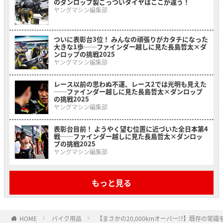
のダンロップ製ごっついタイヤはここが違う！
ヤングマシン編集部
ついに表彰台3位！ みんなの頑張りがカタチになった
大きな1歩──ファインダー越しに見た長島哲太×ダ
ンロップの挑戦2025
ヤングマシン編集部
レース以前の思わぬ不運、レース2では光明も見えた
──ファインダー越しに見た長島哲太×ダンロップ
の挑戦2025
ヤングマシン編集部
表彰台目前！ ようやく望む位置に近づいた全日本第4
戦──ファインダー越しに見た長島哲太×ダンロッ
プの挑戦2025
ヤングマシン編集部
もっと見る
HOME
バイク用品
【まさかの20,000kmオーバー!?】既存