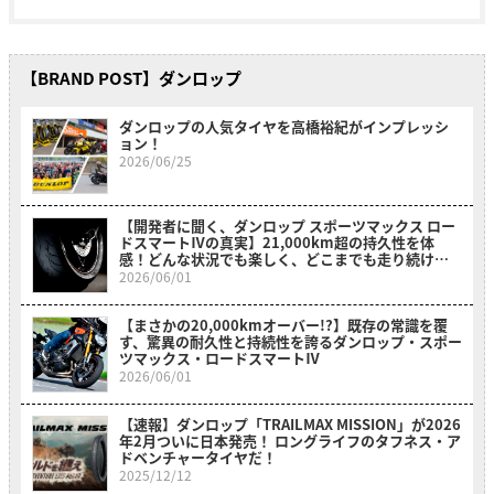
【BRAND POST】ダンロップ
ダンロップの人気タイヤを高橋裕紀がインプレッシ
ョン！
2026/06/25
【開発者に聞く、ダンロップ スポーツマックス ロー
ドスマートⅣの真実】21,000km超の持久性を体
感！どんな状況でも楽しく、どこまでも走り続けた
くなる
2026/06/01
【まさかの20,000kmオーバー!?】既存の常識を覆
す、驚異の耐久性と持続性を誇るダンロップ・スポー
ツマックス・ロードスマートⅣ
2026/06/01
【速報】ダンロップ「TRAILMAX MISSION」が2026
年2月ついに日本発売！ ロングライフのタフネス・ア
ドベンチャータイヤだ！
2025/12/12