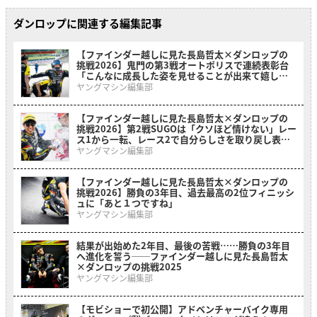
ダンロップに関連する編集記事
【ファインダー越しに見た長島哲太×ダンロップの
挑戦2026】鬼門の第3戦オートポリスで連続表彰台
「こんなに成長した姿を見せることが出来て嬉し
い」
ヤングマシン編集部
【ファインダー越しに見た長島哲太×ダンロップの
挑戦2026】第2戦SUGOは「クソほど情けない」レー
ス1から一転、レース2で自分らしさを取り戻し表彰
台に
ヤングマシン編集部
【ファインダー越しに見た長島哲太×ダンロップの
挑戦2026】勝負の3年目、過去最高の2位フィニッシ
ュに「あと１つですね」
ヤングマシン編集部
結果が出始めた2年目、最後の苦戦……勝負の3年目
へ進化を誓う──ファインダー越しに見た長島哲太
×ダンロップの挑戦2025
ヤングマシン編集部
【モビショーで初公開】アドベンチャーバイク専用