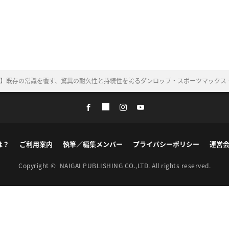
バー!?】既存の常識を覆す、驚異の耐久性と持続性を誇るダンロップ・スポーツマック
は？
ご利用案内
執筆／編集メンバー
プライバシーポリシー
運営
Copyright ©
NAIGAI PUBLISHING CO.,LTD.
All rights reserved.