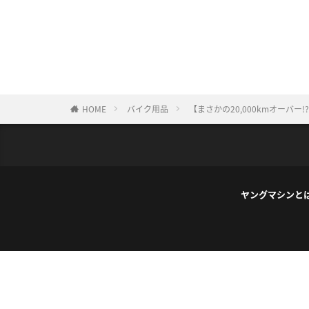
HOME
バイク用品
【まさかの20,000kmオー
ヤングマシンと