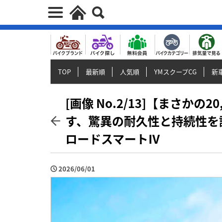
TOP
最新順
人気順
YMスクープCG
新車
[画像 No.2/13]【まさかの
す、驚異の耐久性と持続性を
ロードスマートⅣ
2026/06/01