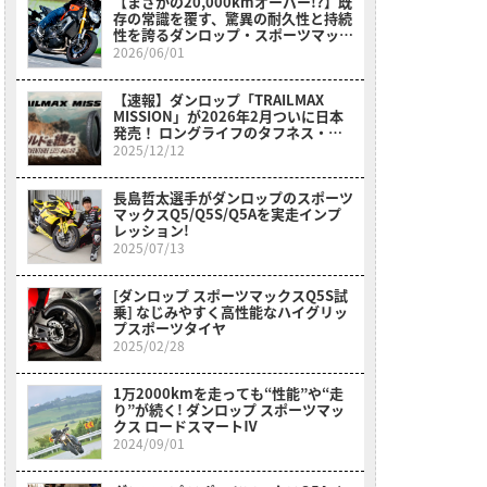
【まさかの20,000kmオーバー!?】既
存の常識を覆す、驚異の耐久性と持続
性を誇るダンロップ・スポーツマック
ス・ロードスマートⅣ
2026/06/01
【速報】ダンロップ「TRAILMAX
MISSION」が2026年2月ついに日本
発売！ ロングライフのタフネス・ア
ドベンチャータイヤだ！
2025/12/12
長島哲太選手がダンロップのスポーツ
マックスQ5/Q5S/Q5Aを実走インプ
レッション!
2025/07/13
[ダンロップ スポーツマックスQ5S試
乗] なじみやすく高性能なハイグリッ
プスポーツタイヤ
2025/02/28
1万2000kmを走っても“性能”や“走
り”が続く! ダンロップ スポーツマッ
クス ロードスマートⅣ
2024/09/01