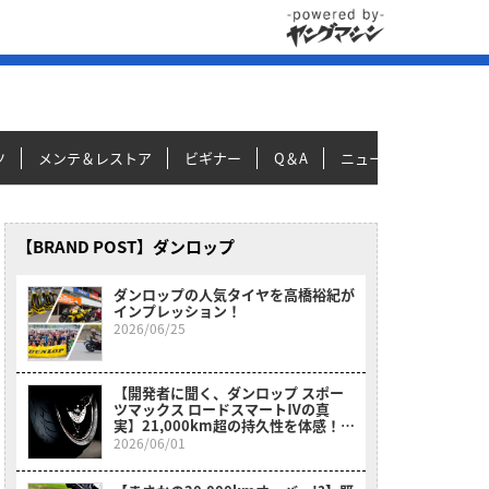
ツ
メンテ＆レストア
ビギナー
Q＆A
ニュース＆トピックス
【BRAND POST】ダンロップ
ダンロップの人気タイヤを高橋裕紀が
インプレッション！
2026/06/25
【開発者に聞く、ダンロップ スポー
ツマックス ロードスマートⅣの真
実】21,000km超の持久性を体感！ど
んな状況でも楽しく、どこまでも走り
2026/06/01
続けたくなる