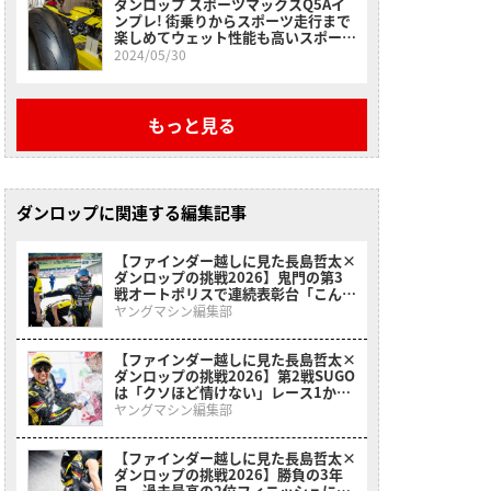
ダンロップ スポーツマックスQ5Aイ
ンプレ! 街乗りからスポーツ走行まで
楽しめてウェット性能も高いスポーツ
タイヤ
2024/05/30
もっと見る
ダンロップに関連する編集記事
【ファインダー越しに見た長島哲太×
ダンロップの挑戦2026】鬼門の第3
戦オートポリスで連続表彰台「こんな
に成長した姿を見せることが出来て嬉
ヤングマシン編集部
しい」
【ファインダー越しに見た長島哲太×
ダンロップの挑戦2026】第2戦SUGO
は「クソほど情けない」レース1から
一転、レース2で自分らしさを取り戻
ヤングマシン編集部
し表彰台に
【ファインダー越しに見た長島哲太×
ダンロップの挑戦2026】勝負の3年
目、過去最高の2位フィニッシュに