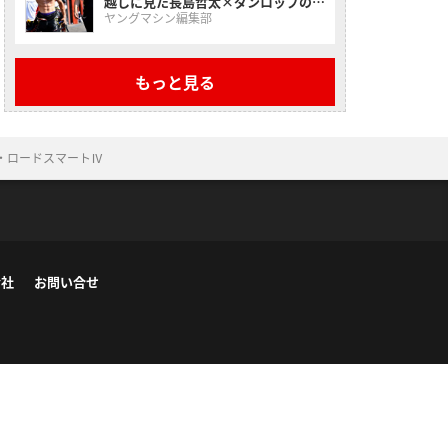
越しに見た長島哲太×ダンロップの挑
戦2025
ヤングマシン編集部
もっと見る
ス・ロードスマートⅣ
会社
お問い合せ