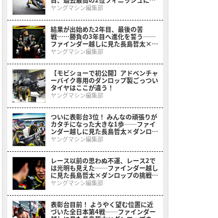
「あと１つですね」
ヤングマシン編集部
結果が出始めた2年目、最後の苦
戦……勝負の3年目へ進化を誓う──
ファインダー越しに見た長島哲太×ダ
ンロップの挑戦2025
ヤングマシン編集部
【モビショーで初公開】アドベンチャ
ーバイク専用のダンロップ製ごっつい
タイヤはここが違う！
ヤングマシン編集部
ついに表彰台3位！ みんなの頑張りが
カタチになった大きな1歩──ファイ
ンダー越しに見た長島哲太×ダンロッ
プの挑戦2025
ヤングマシン編集部
レース以前の思わぬ不運、レース2で
は光明も見えた──ファインダー越し
に見た長島哲太×ダンロップの挑戦
2025
ヤングマシン編集部
表彰台目前！ ようやく望む位置に近
づいた全日本第4戦──ファインダー