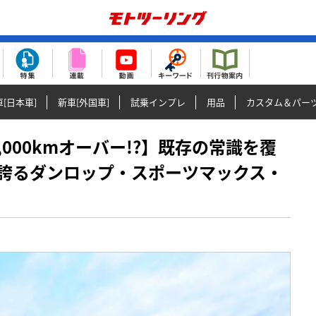
[日本車]
新車[外国車]
試乗インプレ
用品
カスタム＆パー
20,000kmオーバー!?】既存の常識を覆
誇るダンロップ・スポーツマックス・