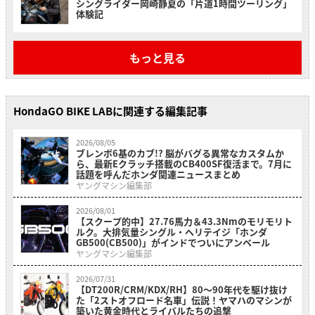
シングライダー岡崎静夏の「片道1時間ツーリング」
体験記
もっと見る
HondaGO BIKE LABに関連する編集記事
2026/08/05
ブレンボ6基のカブ!? 脳がバグる異常なカスタムか
ら、最新Eクラッチ搭載のCB400SF復活まで。7月に
話題を呼んだホンダ関連ニュースまとめ
ヤングマシン編集部
2026/08/01
【スクープ的中】27.76馬力＆43.3Nmのモリモリト
ルク。大排気量シングル・ヘリテイジ「ホンダ
GB500(CB500)」がインドでついにアンベール
ヤングマシン編集部
2026/07/31
【DT200R/CRM/KDX/RH】80〜90年代を駆け抜け
た「2ストオフロード名車」伝説！ヤマハのマシンが
築いた黄金時代とライバルたちの追撃