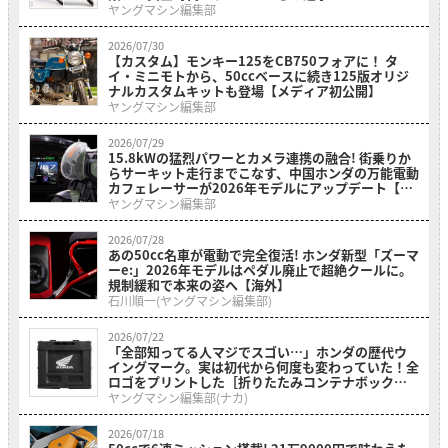
ヤングマシン編集部
2026/07/30
【カスタム】モンキー125をCB750フォアに！ タ
イ・ミニモトから、50ccベースに続き125版オリジ
ナルカスタムキットも登場【メディア初公開】
ヤングマシン編集部
2026/07/29
15.8kWの猛烈パワーとカメラ連携の融合! 街乗りか
らサーキット走行までこなす、中国ホンダの万能電動
カフェレーサーが2026年モデルにアップデート【海
外】
ヤングマシン編集部
2026/07/28
あの50cc名車が電動で完全復活! ホンダ新型「ズーマ
ーe:」2026年モデルはペダル廃止で超絶クールに。
規制緩和で本来の姿へ【海外】
石川順一(ヤングマシン編集部)
2026/07/22
「全部知ってる人マジでスゴい…」ホンダの歴代ウ
イングマーク。実は初代から何度も変わっていた！全
ロゴをプリントした［折りたたみコンテナボックス
ホンダウィングヒストリー］
ヤングマシン編集部(ナカ)
2026/07/18