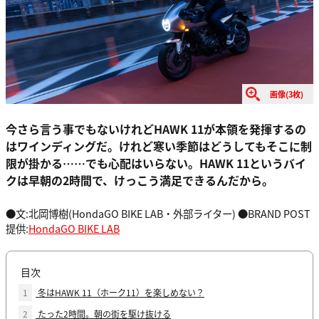
画像(3枚)
今さら言う事でもないけれどHAWK 11が本領を発揮するの
はワインディングだ。けれど寒い季節はどうしてもそこに制
限が掛かる……でも心配はいらない。HAWK 11というバイ
クは早朝の2時間で、けっこう満足できるんだから。
●文:北岡博樹(HondaGO BIKE LAB・外部ライター) ●BRAND POST
提供:
HondaGO BIKE LAB
目次
1
冬はHAWK 11（ホーク11）を楽しめない？
2
たった2時間。朝の街を駆け抜ける