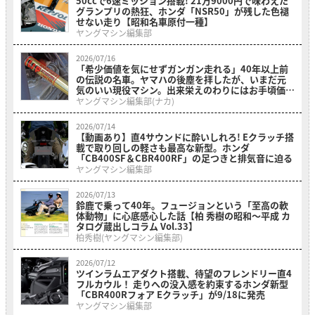
50ccで6速ミッション搭載! 21万9000円で味わえた
グランプリの熱狂、ホンダ「NSR50」が残した色褪
せない走り【昭和名車原付一種】
ヤングマシン編集部
2026/07/16
「希少価値を気にせずガンガン走れる」40年以上前
の伝説の名車。ヤマハの後塵を拝したが、いまだ元
気のいい現役マシン。出来栄えのわりにはお手頃価格
の「ホンダ・RS500R」を紹介
ヤングマシン編集部(ナカ)
2026/07/14
【動画あり】直4サウンドに酔いしれろ! Eクラッチ搭
載で取り回しの軽さも最高な新型。ホンダ
「CB400SF＆CBR400RF」の足つきと排気音に迫る
ヤングマシン編集部
2026/07/13
鈴鹿で乗って40年。フュージョンという「至高の軟
体動物」に心底感心した話【柏 秀樹の昭和〜平成 カ
タログ蔵出しコラム Vol.33】
柏秀樹(ヤングマシン編集部)
2026/07/12
ツインラムエアダクト搭載、待望のフレンドリー直4
フルカウル！ 走りへの没入感を約束するホンダ新型
「CBR400Rフォア Eクラッチ」が9/18に発売
ヤングマシン編集部