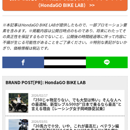
（HondaGO BIKE LAB） >>
※本記事はHondaGO BIKE LABが提供したもので、一部プロモーション要
素を含みます。※掲載内容は公開日時点のものであり、将来にわたってそ
の真正性を保証するものでないこと、公開後の時間経過等に伴って内容に
不備が生じる可能性があることをご了承ください。※特別な表記がないか
ぎり、価格情報は税込です。
BRAND POST[PR]: HondaGO BIKE LAB
2026/02/17
「250じゃ物足りない、でも大型は怖い」そんな人へ
の最適解。新型レブル500が“日本で乗るなら最高”と
言える理由【レーシング女子岡崎静夏試乗】
2026/03/01
「20馬力で十分、いや、これが最高だ」ベテラン編