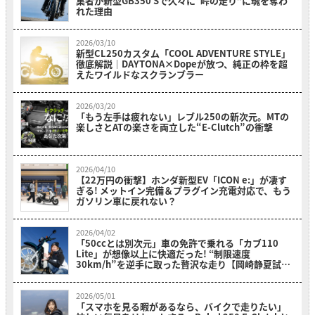
集者が新型GB350 Sで久々に“峠の走り”に魂を奪わ
れた理由
2026/03/10
新型CL250カスタム「COOL ADVENTURE STYLE」
徹底解説｜DAYTONA×Dopeが放つ、純正の枠を超
えたワイルドなスクランブラー
2026/03/20
「もう左手は疲れない」レブル250の新次元。MTの
楽しさとATの楽さを両立した“E-Clutch”の衝撃
2026/04/10
【22万円の衝撃】ホンダ新型EV「ICON e:」が凄す
ぎる! メットイン完備＆プラグイン充電対応で、もう
ガソリン車に戻れない？
2026/04/02
「50ccとは別次元」車の免許で乗れる「カブ110
Lite」が想像以上に快適だった! “制限速度
30km/h”を逆手に取った贅沢な走り【岡崎静夏試乗
レビュー】
2026/05/01
「スマホを見る暇があるなら、バイクで走りたい」