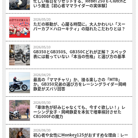
忙しい毎日をリセットする、Rebel 250 E-Clutchと
いう魔法【初心者ママライダーの実体験】
2026/05/20
ただの移動が、心躍る時間に。大人かわいい「スー
パーカブ×ハローキティ」の隠れたこだわりとは？
2026/05/10
GB350とGB350S、GB350Cどれが正解？ スペック
表には載っていない「本当の性格」と選び方の基準
2026/04/29
最高の「ママチャリ」か、操る楽しさの「MTB」
か。GB350兄弟の選び方をレーシングライダー岡崎
静夏がズバリ回答
2026/05/30
「車体色が好みじゃなくても、今すぐ欲しい！」レ
ーシング女子・岡崎静夏を本気で増車検討させた
CB1000Fの魔力
2026/06/30
初心者や女性にMonkey125がおすすめな理由：レー