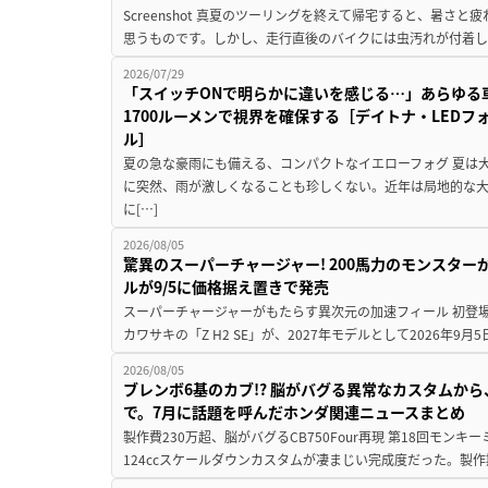
Screenshot 真夏のツーリングを終えて帰宅すると、暑さ
思うものです。しかし、走行直後のバイクには虫汚れが付着し
2026/07/29
「スイッチONで明らかに違いを感じる…」あらゆる
1700ルーメンで視界を確保する［デイトナ・LEDフ
ル］
夏の急な豪雨にも備える、コンパクトなイエローフォグ 夏は
に突然、雨が激しくなることも珍しくない。近年は局地的な
に[…]
2026/08/05
驚異のスーパーチャージャー! 200馬力のモンスターが再
ルが9/5に価格据え置きで発売
スーパーチャージャーがもたらす異次元の加速フィール 初登
カワサキの「Z H2 SE」が、2027年モデルとして2026年9月
2026/08/05
ブレンボ6基のカブ!? 脳がバグる異常なカスタムから、
で。7月に話題を呼んだホンダ関連ニュースまとめ
製作費230万超、脳がバグるCB750Four再現 第18回モンキー
124ccスケールダウンカスタムが凄まじい完成度だった。製作