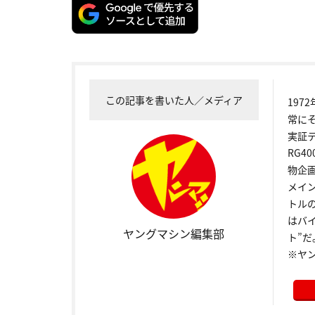
この記事を書いた人／メディア
19
常に
実証
RG4
物企
メイ
トル
はバ
ヤングマシン編集部
ト”だ
※ヤ