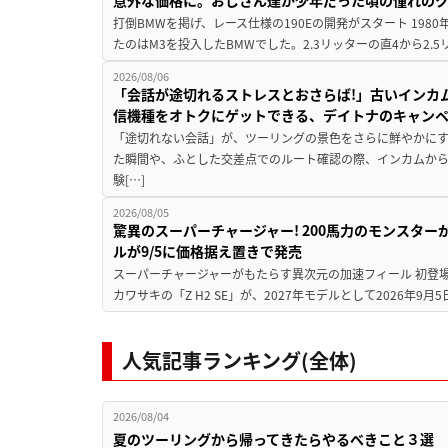
打倒BMWを掲げ、レース仕様の190Eの開発がスタート 19
たのはM3を投入したBMWでした。2.3リッターの直4から2.
2026/08/06
「会話が途切れるストレスとおさらば!」古いインカ
信機種をオトクにゲットできる、デイトナのキャン
「途切れない会話」が、ツーリングの景色をさらに鮮やかにす
た瞬間や、ふとした交差点でのルート確認の際、インカムか
験[…]
2026/08/05
驚異のスーパーチャージャー! 200馬力のモンスターが再
ルが9/5に価格据え置きで発売
スーパーチャージャーがもたらす異次元の加速フィール 初登
カワサキの「Z H2 SE」が、2027年モデルとして2026年9月
人気記事ランキング(全体)
2026/08/04
夏のツーリングから帰ってきたらやるべきこと３選