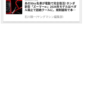
あの50cc名車が電動で完全復活! ホンダ
新型「ズーマーe:」2026年モデルはペダ
ル廃止で超絶クールに。規制緩和で本来
の姿へ【海外】
石川順一(ヤングマシン編集部)