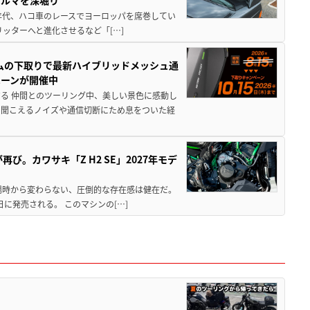
80年代、ハコ車のレースでヨーロッパを席巻してい
5リッターへと進化させるなど「[…]
ムの下取りで最新ハイブリッドメッシュ通
ペーンが開催中
る 仲間とのツーリング中、美しい景色に感動し
ら聞こえるノイズや通信切断にため息をついた経
び。カワサキ「Z H2 SE」2027年モデ
場時から変わらない、圧倒的な存在感は健在だ。
5日に発売される。 このマシンの[…]