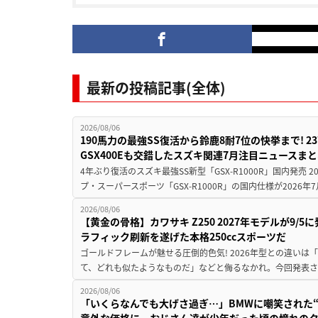
最新の投稿記事(全体)
2026/08/06
190馬力の最強SS復活から鈴鹿8耐7位の快挙まで! 
GSX400Eも交錯したスズキ関連7月注目ニュースま
4年ぶり復活のスズキ最強SS新型「GSX-R1000R」国内発売
プ・スーパースポーツ「GSX-R1000R」の国内仕様が2026年7
2026/08/06
【黄金の骨格】カワサキ Z250 2027年モデルが9/
ラフィック刷新を遂げた本格250ccスポーツだ
ゴールドフレームが魅せる圧倒的色気! 2026年型との違いは「
て、どれも似たようなものだ」などと侮るなかれ。今回発表されたカ
2026/08/06
「いくらなんでも大げさ過ぎ…」BMWに嘲笑された“190
意外な価格に。おじさん達が少年だった頃の憧れの