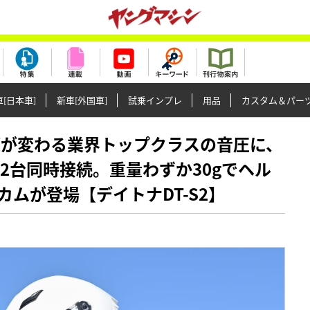
[日本車]
新車[外国車]
試乗インプレ
用品
カスタム＆パー
リングが変わる業界トップクラスの音圧に、
2台同時接続。重量わずか30gでヘル
ムが登場【デイトナDT-S2】