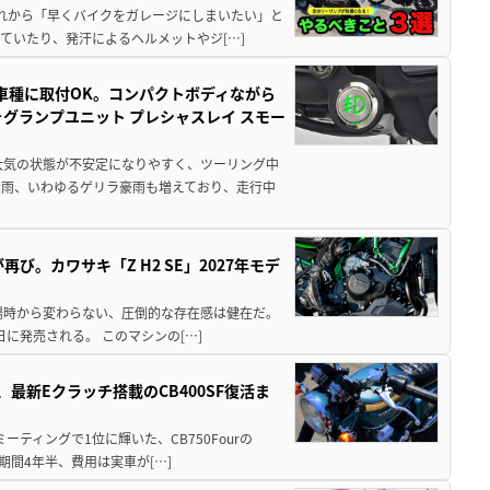
と疲れから「早くバイクをガレージにしまいたい」と
ていたり、発汗によるヘルメットやジ[…]
車種に取付OK。コンパクトボディながら
ォグランプユニット プレシャスレイ スモー
大気の状態が不安定になりやすく、ツーリング中
大雨、いわゆるゲリラ豪雨も増えており、走行中
び。カワサキ「Z H2 SE」2027年モデ
場時から変わらない、圧倒的な存在感は健在だ。
5日に発売される。 このマシンの[…]
最新Eクラッチ搭載のCB400SF復活ま
ミーティングで1位に輝いた、CB750Fourの
期間4年半、費用は実車が[…]