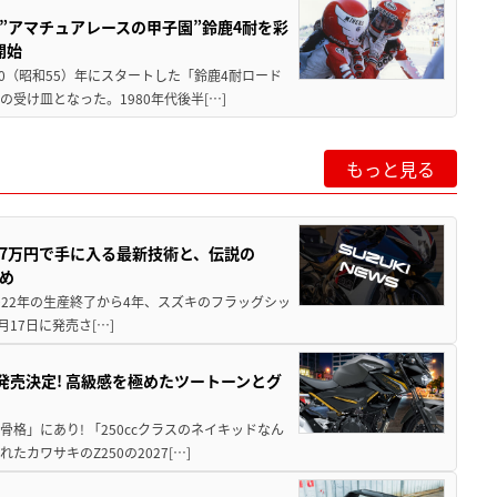
た”アマチュアレースの甲子園”鈴鹿4耐を彩
開始
80（昭和55）年にスタートした「鈴鹿4耐ロード
受け皿となった。1980年代後半[…]
もっと見る
237万円で手に入る最新技術と、伝説の
とめ
 2022年の生産終了から4年、スズキのフラッグシッ
月17日に発売さ[…]
5に発売決定! 高級感を極めたツートーンとグ
骨格」にあり! 「250ccクラスのネイキッドなん
ワサキのZ250の2027[…]