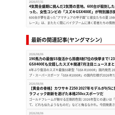
2026/07/31
4気筒全盛期に挑んだ2気筒の意地。600台が殺到し
った、女性コンビの「スズキGSX400E」が特別展示
600台が夢を追った”アマチュアの甲子園”と彼女たちの夏 19
レース」は、またたく間にバイクブームに沸く若者たちの情熱の
最新の関連記事(ヤングマシン)
2026/08/06
190馬力の最強SS復活から鈴鹿8耐7位の快挙まで! 
GSX400Eも交錯したスズキ関連7月注目ニュースま
4年ぶり復活のスズキ最強SS新型「GSX-R1000R」国内発売
プ・スーパースポーツ「GSX-R1000R」の国内仕様が2026年7
2026/08/06
【黄金の骨格】カワサキ Z250 2027年モデルが9/
ラフィック刷新を遂げた本格250ccスポーツだ
ゴールドフレームが魅せる圧倒的色気! 2026年型との違いは「
て、どれも似たようなものだ」などと侮るなかれ。今回発表されたカ
2026/08/06