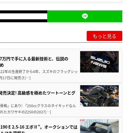
もっと見る
237万円で手に入る最新技術と、伝説の
とめ
 2022年の生産終了から4年、スズキのフラッグシッ
月17日に発売さ[…]
5に発売決定! 高級感を極めたツートーンとグ
骨格」にあり! 「250ccクラスのネイキッドなん
ワサキのZ250の2027[…]
 E 2.5-16 エボⅡ”。オークションでは
クルマを深堀り