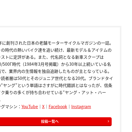
72年に創刊された日本の老舗モーターサイクルマガジンの一誌。
その時代の熱いバイク達を追い続け、最新モデル＆アイテムの
テストに定評がある。また、代名詞となる新車スクープは
00/500Γ時代（1984年3月号掲載）から30年以上続いている名
画で、業界内の生情報を独自追跡したものが主となっている。
ン読者層は50代とそのジュニア世代となる20代。ブランドタイ
の“ヤング”という単語はさすがに時代錯誤とはなったが、信条
イク乗りの多くが持ち合わせている“ヤング・アット・ハー
。
ングマシン：
YouTube
｜
X
｜
Facebook
｜
Instagram
投稿一覧へ