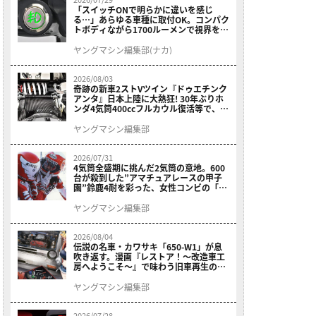
「スイッチONで明らかに違いを感じ
る…」あらゆる車種に取付OK。コンパク
トボディながら1700ルーメンで視界を確
保する［デイトナ・LEDフォグランプユ
ニット プレシャスレイ スモール］
ヤングマシン編集部(ナカ)
2026/08/03
奇跡の新車2ストVツイン『ドゥエチンク
アンタ』日本上陸に大熱狂! 30年ぶりホ
ンダ4気筒400ccフルカウル復活等で、ロ
マン溢れる1ヶ月に【7月ホットなバイク
ニュース振り返り】
ヤングマシン編集部
2026/07/31
4気筒全盛期に挑んだ2気筒の意地。600
台が殺到した”アマチュアレースの甲子
園”鈴鹿4耐を彩った、女性コンビの「ス
ズキGSX400E」が特別展示開始
ヤングマシン編集部
2026/08/04
伝説の名車・カワサキ「650-W1」が息
吹き返す。漫画『レストア！～改造車工
房へようこそ～』で味わう旧車再生のロ
マン
ヤングマシン編集部
2026/07/28