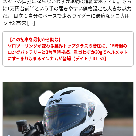
メットの負担にならないわずか30gの超軽量ボディだ。さら
に1万円台前半という手の届きやすい価格設定も大きな魅力
だ。 目次 1 自分のペースで走るライダーに最適なソロ専用
設計2 高速 […]
【この記事を最初から読む】
ソロツーリングが変わる業界トップクラスの音圧に、15時間の
ロングバッテリーと2台同時接続。重量わずか30gでヘルメット
にすっきり収まるインカムが登場【デイトナDT-S2】