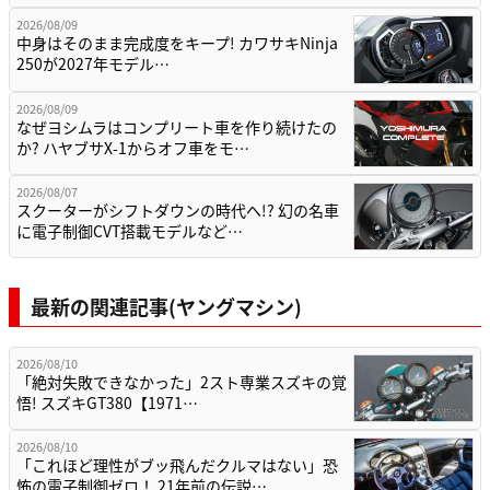
2026/08/09
中身はそのまま完成度をキープ! カワサキNinja
250が2027年モデル…
2026/08/09
なぜヨシムラはコンプリート車を作り続けたの
か? ハヤブサX-1からオフ車をモ…
2026/08/07
スクーターがシフトダウンの時代へ!? 幻の名車
に電子制御CVT搭載モデルなど…
最新の関連記事(ヤングマシン)
2026/08/10
「絶対失敗できなかった」2スト専業スズキの覚
悟! スズキGT380【1971…
2026/08/10
「これほど理性がブッ飛んだクルマはない」恐
怖の電子制御ゼロ！ 21年前の伝説…