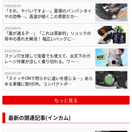
2026/08/05
「それ、ヤバいですよ…」夏場のパンパンタイ
ヤの恐怖…。高温が続くこの季節だか…
2026/08/03
「風が通るぞ…」「これは革新的」リュックの
背中の蒸れを解消！ 幅広いバッグに…
2026/08/01
ファン穴を隠して街着でも使えて、炎天下のガ
レージ作業が涼しく乗り切れる。ワー…
2026/07/29
「スイッチONで明らかに違いを感じる…」あら
ゆる車種に取付OK。コンパクトボ…
もっと見る
最新の関連記事(インカム)