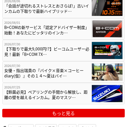
2026/08/06
「会話が途切れるストレスとおさらば!」古いイ
ンカムの下取りで最新ハイブリッド…
2026/08/01
B+COMの新サービス「認定アドバイザー制度」
始動！あなたにピッタリのインカ…
2026/07/30
【下取りで最大9,000円!?】ビーコムユーザー必
見！最新「B+COM 7X…
2026/07/30
女優・指出瑞貴の『バイク×音楽×コーヒー
diary(仮）』その１４〜夏はバイ…
2026/07/25
【鈴菌必見】ペアリングの手間から解放し、距
離の壁を越えるインカム。夏のマスツ…
もっと見る