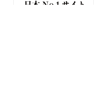
HOME
バイク用品
ソロツーリングが変わる業界トップクラスの音圧
ヤングマシンとは？
ご利用案内
執筆／編集メンバー
プライバシーポリシー
運営会社
お問い合せ
Copyright ©
NAIGAI PUBLISHING CO.,LTD.
All rights reserved.