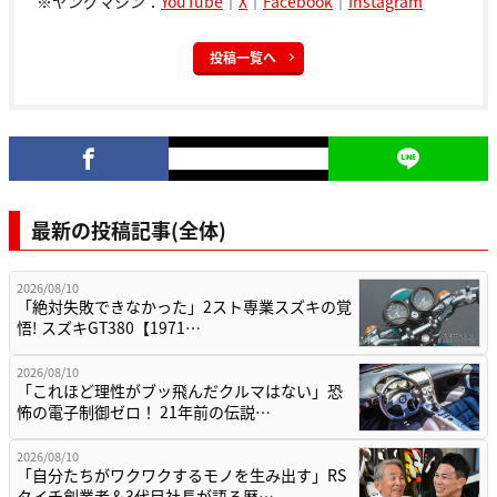
※ヤングマシン：
YouTube
｜
X
｜
Facebook
｜
Instagram
投稿一覧へ
最新の投稿記事(全体)
2026/08/10
「絶対失敗できなかった」2スト専業スズキの覚
悟! スズキGT380【1971…
2026/08/10
「これほど理性がブッ飛んだクルマはない」恐
怖の電子制御ゼロ！ 21年前の伝説…
2026/08/10
「自分たちがワクワクするモノを生み出す」RS
タイチ創業者＆3代目社長が語る歴…