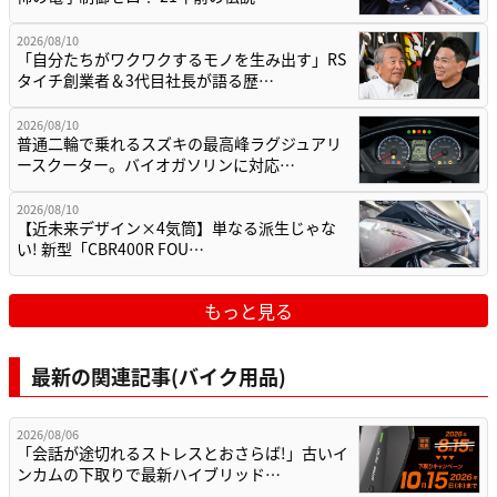
2026/08/10
「自分たちがワクワクするモノを生み出す」RS
タイチ創業者＆3代目社長が語る歴…
2026/08/10
普通二輪で乗れるスズキの最高峰ラグジュアリ
ースクーター。バイオガソリンに対応…
2026/08/10
【近未来デザイン×4気筒】単なる派生じゃな
い! 新型「CBR400R FOU…
もっと見る
最新の関連記事(バイク用品)
2026/08/06
「会話が途切れるストレスとおさらば!」古いイ
ンカムの下取りで最新ハイブリッド…