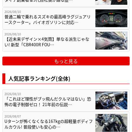
2026/08/10
普通二輪で乗れるスズキの最高峰ラグジュアリ
ースクーター。バイオガソリンに対応…
2026/08/10
【近未来デザイン×4気筒】単なる派生じゃな
い! 新型「CBR400R FOU…
もっと見る
人気記事ランキング(全体)
2026/08/10
「これほど理性がブッ飛んだクルマはない」恐
怖の電子制御ゼロ！ 21年前の伝説…
2026/08/07
Uターンが怖くなくなる167kgの超軽量ボディフ
ルカウル! 普段使いも安心の…