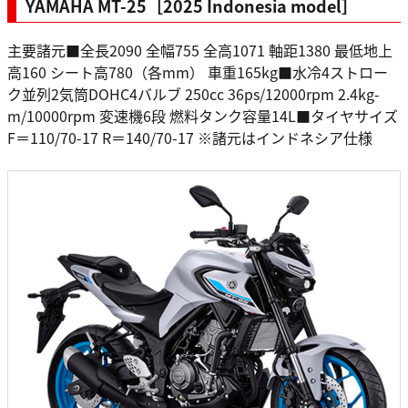
YAMAHA MT-25［2025 Indonesia model］
主要諸元■全長2090 全幅755 全高1071 軸距1380 最低地上
高160 シート高780（各mm） 車重165kg■水冷4ストロー
ク並列2気筒DOHC4バルブ 250cc 36ps/12000rpm 2.4kg-
m/10000rpm 変速機6段 燃料タンク容量14L■タイヤサイズ
F＝110/70-17 R＝140/70-17 ※諸元はインドネシア仕様