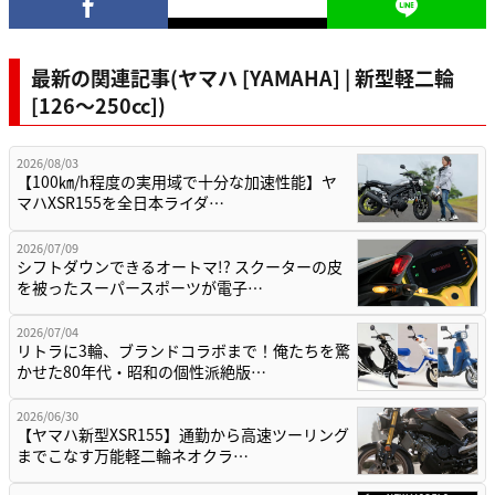
最新の関連記事(ヤマハ [YAMAHA] | 新型軽二輪
[126〜250cc])
2026/08/03
【100㎞/h程度の実用域で十分な加速性能】ヤ
マハXSR155を全日本ライダ…
2026/07/09
シフトダウンできるオートマ!? スクーターの皮
を被ったスーパースポーツが電子…
2026/07/04
リトラに3輪、ブランドコラボまで！俺たちを驚
かせた80年代・昭和の個性派絶版…
2026/06/30
【ヤマハ新型XSR155】通勤から高速ツーリング
までこなす万能軽二輪ネオクラ…