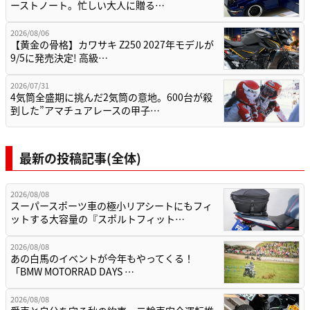
ーストノート。忙しい大人に贈る…
2026/08/06
【黄金の骨格】カワサキ Z250 2027年モデルが
9/5に発売決定! 高級…
2026/07/31
4気筒全盛期に挑んだ2気筒の意地。600台が殺
到した”アマチュアレースの甲子…
最新の投稿記事(全体)
2026/08/08
スーパースポーツ車の極小リアシートにもフィ
ットする大容量の『スポルトフィット…
2026/08/08
あの白馬のイベントが今年もやってくる！
「BMW MOTORRAD DAYS …
2026/08/08