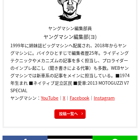
ヤングマシン編集部員
ヤングマシン編集部(ヨ)
1999年に姉妹誌ビッグマシンへ配属され、2018年からヤン
グマシンに。バイクひとすじで編集者歴25年。ライディング
テクニックやメカニズムの記事を多く担当し、プロライダー
のインプレ起こし（聞き書きによる代筆）も多数。WEBヤン
グマシンでは新車系の記事をメインに担当している。■1974
年生まれ ■ネイティブ足立区民 ■愛車:2013 MOTOGUZZI V7
SPECIAL
ヤングマシン：
YouTube
｜
X
｜
Facebook
｜
Instagram
投稿一覧へ