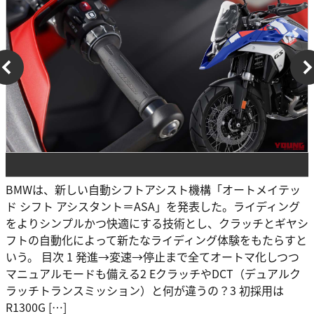
BMWは、新しい自動シフトアシスト機構「オートメイテッ
ド シフト アシスタント＝ASA」を発表した。ライディング
をよりシンプルかつ快適にする技術とし、クラッチとギヤシ
フトの自動化によって新たなライディング体験をもたらすと
いう。 目次 1 発進→変速→停止まで全てオートマ化しつつ
マニュアルモードも備える2 EクラッチやDCT（デュアルク
ラッチトランスミッション）と何が違うの？3 初採用は
R1300G […]