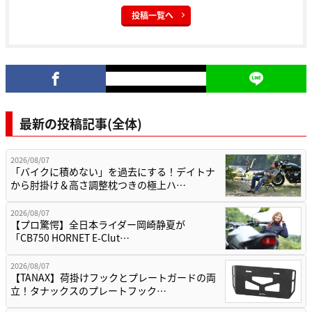
投稿一覧へ
最新の投稿記事(全体)
2026/08/07
「バイクに積めない」を過去にする！デイトナ
から肘掛け＆高さ調整枕つきの極上ハ…
2026/08/07
【プロ驚愕】全日本ライダー岡崎静夏が
「CB750 HORNET E-Clut…
2026/08/07
【TANAX】荷掛けフックとプレートガードの両
立！タナックスのプレートフック…