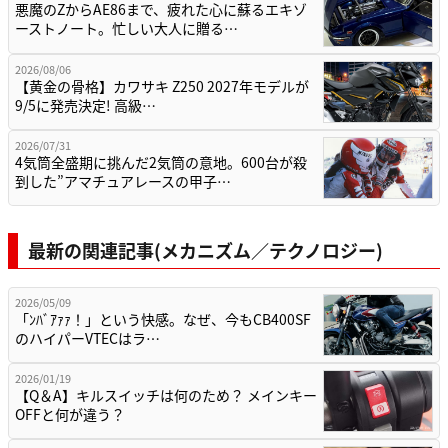
悪魔のZからAE86まで、疲れた心に蘇るエキゾ
ーストノート。忙しい大人に贈る…
2026/08/06
【黄金の骨格】カワサキ Z250 2027年モデルが
9/5に発売決定! 高級…
2026/07/31
4気筒全盛期に挑んだ2気筒の意地。600台が殺
到した”アマチュアレースの甲子…
最新の関連記事(メカニズム／テクノロジー)
2026/05/09
「ﾝﾊﾞｱｧｧ！」という快感。なぜ、今もCB400SF
のハイパーVTECはラ…
2026/01/19
【Q＆A】キルスイッチは何のため？ メインキー
OFFと何が違う？