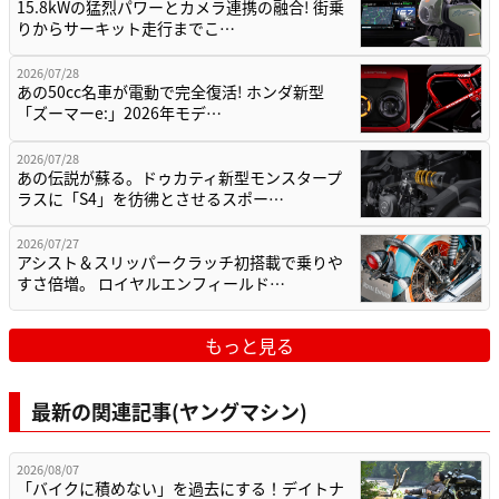
15.8kWの猛烈パワーとカメラ連携の融合! 街乗
りからサーキット走行までこ…
2026/07/28
あの50cc名車が電動で完全復活! ホンダ新型
「ズーマーe:」2026年モデ…
2026/07/28
あの伝説が蘇る。ドゥカティ新型モンスタープ
ラスに「S4」を彷彿とさせるスポー…
2026/07/27
アシスト＆スリッパークラッチ初搭載で乗りや
すさ倍増。 ロイヤルエンフィールド…
もっと見る
最新の関連記事(ヤングマシン)
2026/08/07
「バイクに積めない」を過去にする！デイトナ