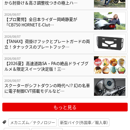
から肘掛け＆高さ調整枕つきの極上ハ…
2026/08/07
【プロ驚愕】全日本ライダー岡崎静夏が
「CB750 HORNET E-Clut…
2026/08/07
【TANAX】荷掛けフックとプレートガードの両
立！タナックスのプレートフック…
2026/08/07
【2026夏】高速道路SA・PAの絶品ドライブグ
ルメ＆限定スイーツ決定版！三…
2026/08/07
スクーターがシフトダウンの時代へ!? 幻の名車
に電子制御CVT搭載モデルなど…
もっと見る
メカニズム／テクノロジー
新型バイク(外国車／輸入車)