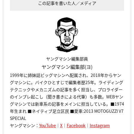
この記事を書いた人／メディア
ヤングマシン編集部員
ヤングマシン編集部(ヨ)
1999年に姉妹誌ビッグマシンへ配属され、2018年からヤン
グマシンに。バイクひとすじで編集者歴25年。ライディング
テクニックやメカニズムの記事を多く担当し、プロライダー
のインプレ起こし（聞き書きによる代筆）も多数。WEBヤン
グマシンでは新車系の記事をメインに担当している。■1974
年生まれ ■ネイティブ足立区民 ■愛車:2013 MOTOGUZZI V7
SPECIAL
ヤングマシン：
YouTube
｜
X
｜
Facebook
｜
Instagram