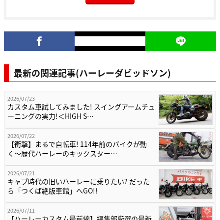
最新の関連記事(ハーレーダビッドソン)
2026/07/23
カスタム車試してみました! スイングアームチュ
ーニングの実力!＜HIGH S…
2026/07/22
【衝撃】まるで自転車! 114年前のバイクが動
く〜歴代ハーレーのキックスター…
2026/07/21
キャブ時代の旧いハーレーに乗りたい? だった
ら「つくば絶版車館」へGO!!
2026/07/11
【ハーレーカスタム最前線】編集部厳選の最新