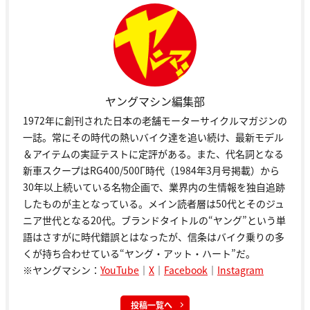
ヤングマシン編集部
1972年に創刊された日本の老舗モーターサイクルマガジンの
一誌。常にその時代の熱いバイク達を追い続け、最新モデル
＆アイテムの実証テストに定評がある。また、代名詞となる
新車スクープはRG400/500Γ時代（1984年3月号掲載）から
30年以上続いている名物企画で、業界内の生情報を独自追跡
したものが主となっている。メイン読者層は50代とそのジュ
ニア世代となる20代。ブランドタイトルの“ヤング”という単
語はさすがに時代錯誤とはなったが、信条はバイク乗りの多
くが持ち合わせている“ヤング・アット・ハート”だ。
※ヤングマシン：
YouTube
｜
X
｜
Facebook
｜
Instagram
投稿一覧へ