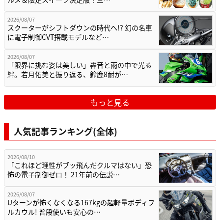
2026/08/07
スクーターがシフトダウンの時代へ!? 幻の名車
に電子制御CVT搭載モデルなど…
2026/08/07
「限界に挑む姿は美しい」轟音と雨の中で光る
絆。若月佑美と振り返る、鈴鹿8耐が…
もっと見る
人気記事ランキング(全体)
2026/08/10
「これほど理性がブッ飛んだクルマはない」恐
怖の電子制御ゼロ！ 21年前の伝説…
2026/08/07
Uターンが怖くなくなる167kgの超軽量ボディフ
ルカウル! 普段使いも安心の…