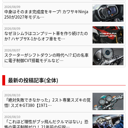
2026/08/09
中身はそのまま完成度をキープ! カワサキNinja
250が2027年モデル…
2026/08/09
なぜヨシムラはコンプリート車を作り続けたの
か? ハヤブサX-1からオフ車をモ…
2026/08/07
スクーターがシフトダウンの時代へ!? 幻の名車
に電子制御CVT搭載モデルなど…
最新の投稿記事(全体)
2026/08/10
「絶対失敗できなかった」2スト専業スズキの覚
悟! スズキGT380【1971…
2026/08/10
「これほど理性がブッ飛んだクルマはない」恐
怖の電子制御ゼロ！ 21年前の伝説…