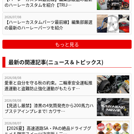
のハーレーカスタムを紹介【TRIJ…
2026/07/08
【ハーレーカスタムパーツ最前線】編集部厳選
の最新のハーレーパーツを紹介
もっと見る
最新の関連記事(ニュース＆トピックス)
2026/08/08
愛車と自分を守る秋の約束。二輪車安全運転推
進運動と盗難防止強化運動がもたらす…
2026/08/08
【見逃し厳禁】漆黒の4気筒発売から200馬力ハ
ブステアインプレまで! カワサ…
2026/08/07
【2026夏】高速道路SA・PAの絶品ドライブグ
ルメ＆限定スイーツ決定版！三…