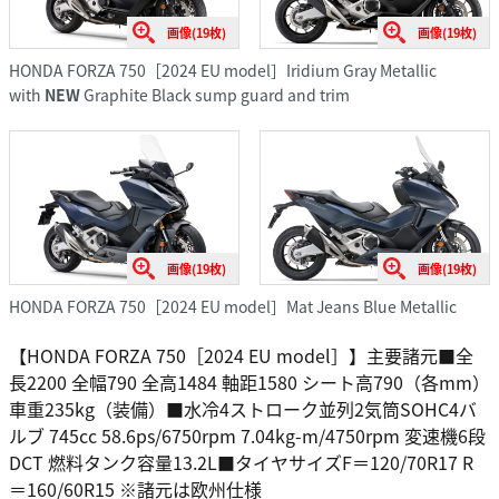
画像(19枚)
画像(19枚)
HONDA FORZA 750［2024 EU model］Iridium Gray Metallic
with
NEW
Graphite Black sump guard and trim
画像(19枚)
画像(19枚)
HONDA FORZA 750［2024 EU model］Mat Jeans Blue Metallic
【HONDA FORZA 750［2024 EU model］】主要諸元■全
長2200 全幅790 全高1484 軸距1580 シート高790（各mm）
車重235kg（装備）■水冷4ストローク並列2気筒SOHC4バ
ルブ 745cc 58.6ps/6750rpm 7.04kg-m/4750rpm 変速機6段
DCT 燃料タンク容量13.2L■タイヤサイズF＝120/70R17 R
＝160/60R15 ※諸元は欧州仕様