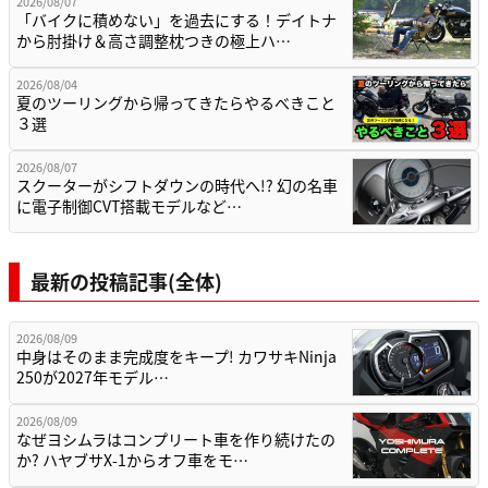
2026/08/07
「バイクに積めない」を過去にする！デイトナ
から肘掛け＆高さ調整枕つきの極上ハ…
2026/08/04
夏のツーリングから帰ってきたらやるべきこと
３選
2026/08/07
スクーターがシフトダウンの時代へ!? 幻の名車
に電子制御CVT搭載モデルなど…
最新の投稿記事(全体)
2026/08/09
中身はそのまま完成度をキープ! カワサキNinja
250が2027年モデル…
2026/08/09
なぜヨシムラはコンプリート車を作り続けたの
か? ハヤブサX-1からオフ車をモ…