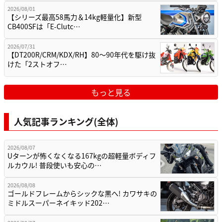
2026/08/01
【シリーズ最高58馬力＆14kg軽量化】新型
CB400SFは「E-Clutc…
2026/07/31
【DT200R/CRM/KDX/RH】80〜90年代を駆け抜
けた「2ストオフ…
もっと見る
人気記事ランキング(全体)
2026/08/07
Uターンが怖くなくなる167kgの超軽量ボディフ
ルカウル! 普段使いも安心の…
2026/08/08
ゴールドフレームからシックな黒へ! カワサキの
ミドルスーパーネイキッド202…