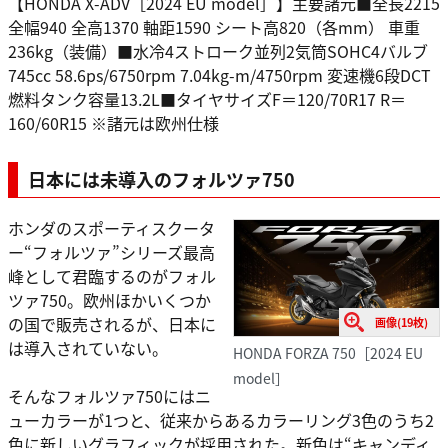
【HONDA X-ADV［2024 EU model］】主要諸元■全長2215
全幅940 全高1370 軸距1590 シート高820（各mm） 車重
236kg（装備）■水冷4ストローク並列2気筒SOHC4バルブ
745cc 58.6ps/6750rpm 7.04kg-m/4750rpm 変速機6段DCT
燃料タンク容量13.2L■タイヤサイズF＝120/70R17 R＝
160/60R15 ※諸元は欧州仕様
日本には未導入のフォルツァ750
ホンダのスポーティスクータ
ー“フォルツァ”シリーズ最高
峰として君臨するのがフォル
ツァ750。欧州ほかいくつか
の国で販売されるが、日本に
画像(19枚)
は導入されていない。
HONDA FORZA 750［2024 EU
model］
そんなフォルツァ750にはニ
ューカラーが1つと、従来からあるカラーリング3色のうち2
色に新しいグラフィックが採用された。新色は“キャンディ