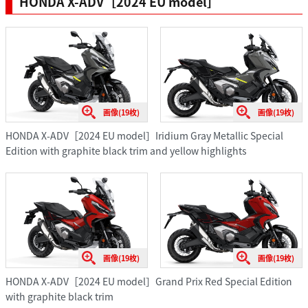
HONDA X-ADV［2024 EU model］
画像(19枚)
画像(19枚)
HONDA X-ADV［2024 EU model］Iridium Gray Metallic Special
Edition with graphite black trim and yellow highlights
画像(19枚)
画像(19枚)
HONDA X-ADV［2024 EU model］Grand Prix Red Special Edition
with graphite black trim