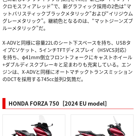
クロモスフィアレッド”で、新グラフィック採用の2色は“マ
ットバリスティックブラックメタリック”および“イリジウム
グレーメタリック”。継続色となるのは、“マットジーンズブ
ルーメタリック”だ。
X-ADVと同様に容量22Lのシート下スペースを持ち、USBタ
イプCソケット、5インチTFTディスプレイ（HSVCS対応）
を持ち、φ41mm倒立フロントフォークにキャストホイール
+ダブルディスクブレーキと足まわりも充実している。エン
ジンは、X-ADVと同様にオートマチックトランスミッション
のDCTを採用する745cc並列2気筒だ。
HONDA FORZA 750［2024 EU model］