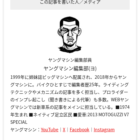
この記事を書いた人／メディア
ヤングマシン編集部員
ヤングマシン編集部(ヨ)
1999年に姉妹誌ビッグマシンへ配属され、2018年からヤン
グマシンに。バイクひとすじで編集者歴25年。ライディング
テクニックやメカニズムの記事を多く担当し、プロライダー
のインプレ起こし（聞き書きによる代筆）も多数。WEBヤン
グマシンでは新車系の記事をメインに担当している。■1974
年生まれ ■ネイティブ足立区民 ■愛車:2013 MOTOGUZZI V7
SPECIAL
ヤングマシン：
YouTube
｜
X
｜
Facebook
｜
Instagram