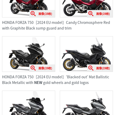
画像(19枚)
画像(19枚)
HONDA FORZA 750［2024 EU model］Candy Chromosphere Red
with
Graphite Black sump guard and trim
画像(19枚)
画像(19枚)
HONDA FORZA 750［2024 EU model］‘Blacked out’ Mat Ballistic
Black Metallic with
NEW
gold wheels and gold logos