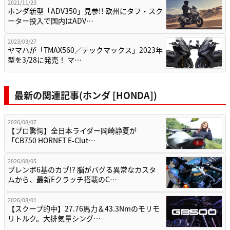
2021/11/23
ホンダ新型「ADV350」見参!! 欧州にタフ・スク
ーター投入で国内はADV…
2023/03/27
ヤマハが「TMAX560／テックマックス」2023年
型を3/28に発売！ マ…
最新の関連記事(ホンダ [HONDA])
2026/08/07
【プロ驚愕】全日本ライダー岡崎静夏が
「CB750 HORNET E-Clut…
2026/08/05
ブレンボ6基のカブ!? 脳がバグる異常なカスタ
ムから、最新Eクラッチ搭載のC…
2026/08/01
【スクープ的中】27.76馬力＆43.3Nmのモリモ
リトルク。大排気量シング…