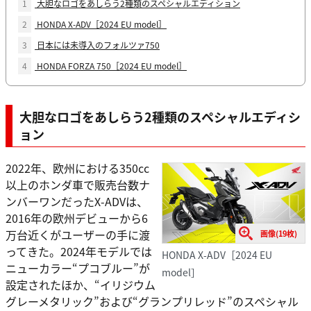
1
大胆なロゴをあしらう2種類のスペシャルエディション
2
HONDA X-ADV［2024 EU model］
3
日本には未導入のフォルツァ750
4
HONDA FORZA 750［2024 EU model］
大胆なロゴをあしらう2種類のスペシャルエディシ
ョン
2022年、欧州における350cc
以上のホンダ車で販売台数ナ
ンバーワンだったX-ADVは、
2016年の欧州デビューから6
万台近くがユーザーの手に渡
画像(19枚)
ってきた。2024年モデルでは
HONDA X-ADV［2024 EU
ニューカラー“プコブルー”が
model］
設定されたほか、“イリジウム
グレーメタリック”および“グランプリレッド”のスペシャル