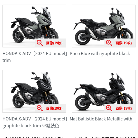
画像(19枚)
画像(19枚)
HONDA X-ADV［2024 EU model］Puco Blue with graphite black
trim
画像(19枚)
画像(19枚)
HONDA X-ADV［2024 EU model］Mat Ballistic Black Metallic with
graphite black trim ※継続色