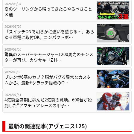
2026/08/04
夏のツーリングから帰ってきたらやるべきこと
３選
2026/07/29
「スイッチONで明らかに違いを感じる…」あら
ゆる車種に取付OK。コンパクトボ…
2026/08/05
驚異のスーパーチャージャー! 200馬力のモンス
ターが再び。カワサキ「Z H…
2026/08/05
ブレンボ6基のカブ!? 脳がバグる異常なカスタ
ムから、最新Eクラッチ搭載のC…
2026/07/31
4気筒全盛期に挑んだ2気筒の意地。600台が殺
到した”アマチュアレースの甲子…
最新の関連記事(アヴェニス125)