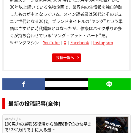
30年以上続いている名物企画で、業界内の生情報を独自追跡
したものが主となっている。メイン読者層は50代とそのジュ
ニア世代となる20代。ブランドタイトルの“ヤング”という単
語はさすがに時代錯誤とはなったが、信条はバイク乗りの多
くが持ち合わせている“ヤング・アット・ハート”だ。
※ヤングマシン：
YouTube
｜
X
｜
Facebook
｜
Instagram
投稿一覧へ
最新の投稿記事(全体)
2026/08/06
190馬力の最強SS復活から鈴鹿8耐7位の快挙ま
で! 237万円で手に入る最…