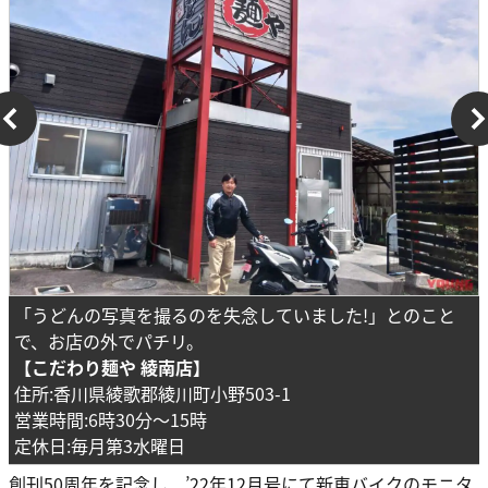
「うどんの写真を撮るのを失念していました!」とのこと
で、お店の外でパチリ。
【こだわり麺や 綾南店】
住所:香川県綾歌郡綾川町小野503-1
営業時間:6時30分～15時
定休日:毎月第3水曜日
創刊50周年を記念し、’22年12月号にて新車バイクのモニタ