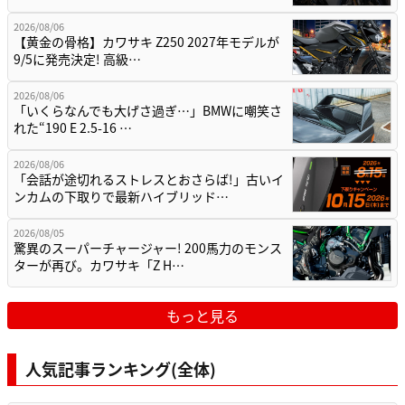
2026/08/06
【黄金の骨格】カワサキ Z250 2027年モデルが
9/5に発売決定! 高級…
2026/08/06
「いくらなんでも大げさ過ぎ…」BMWに嘲笑さ
れた“190 E 2.5-16 …
2026/08/06
「会話が途切れるストレスとおさらば!」古いイ
ンカムの下取りで最新ハイブリッド…
2026/08/05
驚異のスーパーチャージャー! 200馬力のモンス
ターが再び。カワサキ「Z H…
もっと見る
人気記事ランキング(全体)