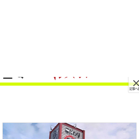
記事へ戻る
[画像 No.3/7]【新車バイク4台 モニターレポー
ト】スズキ・アヴェニス125編:その3
2023/07/02