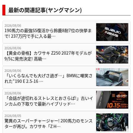
最新の関連記事(ヤングマシン)
2026/08/06
190馬力の最強SS復活から鈴鹿8耐7位の快挙ま
で! 237万円で手に入る最…
2026/08/06
【黄金の骨格】カワサキ Z250 2027年モデルが
9/5に発売決定! 高級…
2026/08/06
「いくらなんでも大げさ過ぎ…」BMWに嘲笑さ
れた“190 E 2.5-16 …
2026/08/06
「会話が途切れるストレスとおさらば!」古いイ
ンカムの下取りで最新ハイブリッド…
2026/08/05
驚異のスーパーチャージャー! 200馬力のモンス
ターが再び。カワサキ「Z H…