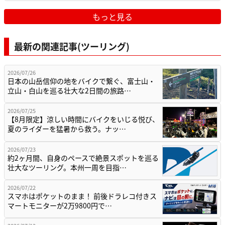
もっと見る
最新の関連記事(ツーリング)
2026/07/26
日本の山岳信仰の地をバイクで繋ぐ、富士山・
立山・白山を巡る壮大な2日間の旅路…
2026/07/25
【8月限定】涼しい時間にバイクをいじる悦び、
夏のライダーを猛暑から救う。ナッ…
2026/07/23
約2ヶ月間、自身のペースで絶景スポットを巡る
壮大なツーリング。本州一周を目指…
2026/07/22
スマホはポケットのまま！ 前後ドラレコ付きス
マートモニターが2万9800円で…