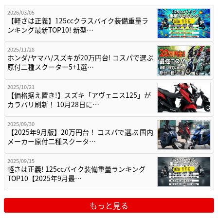
2026/03/05
【軽さは正義】125ccクラスバイク装備重量ラ
ンキング最新TOP10! 新型…
2025/11/28
ホンダ/ヤマハ/スズキが20万円台! コスパで選ぶ
原付二種スクーター5+1選…
2025/10/21
【価格据え置き!】スズキ「アヴェニス125」が
カラバリ刷新！ 10月28日に…
2025/09/30
【2025年9月版】20万円台！ コスパで選ぶ 国内
メーカー原付二種スクータ…
2025/09/15
軽さは正義! 125ccバイク装備重量ランキング
TOP10【2025年9月最…
もっと見る