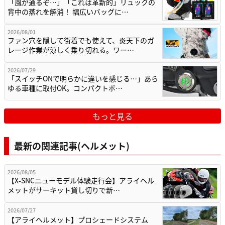
「風が通るぞ…」「これは革新的」リュックの
背中の蒸れを解消！ 幅広いバッグに…
2026/08/01
ファン穴を隠して街着でも使えて、炎天下のガ
レージ作業が涼しく乗り切れる。ワー…
2026/07/29
「スイッチONで明らかに違いを感じる…」あら
ゆる車種に取付OK。コンパクトボ…
もっと見る
最新の関連記事(ヘルメット)
2026/08/05
【X-SNCニューモデル体験走行会】アライヘル
メットがサーキット貸し切りで新…
2026/07/27
【アライヘルメット】プロシェードシステム