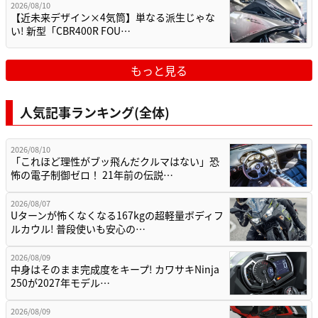
2026/08/10
【近未来デザイン×4気筒】単なる派生じゃな
い! 新型「CBR400R FOU…
もっと見る
人気記事ランキング(全体)
2026/08/10
「これほど理性がブッ飛んだクルマはない」恐
怖の電子制御ゼロ！ 21年前の伝説…
2026/08/07
Uターンが怖くなくなる167kgの超軽量ボディフ
ルカウル! 普段使いも安心の…
2026/08/09
中身はそのまま完成度をキープ! カワサキNinja
250が2027年モデル…
2026/08/09