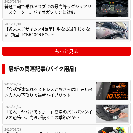
2026/08/10
普通二輪で乗れるスズキの最高峰ラグジュアリ
ースクーター。バイオガソリンに対応…
2026/08/10
【近未来デザイン×4気筒】単なる派生じゃな
い! 新型「CBR400R FOU…
もっと見る
最新の関連記事(バイク用品)
2026/08/06
「会話が途切れるストレスとおさらば!」古いイ
ンカムの下取りで最新ハイブリッド…
2026/08/05
「それ、ヤバいですよ…」夏場のパンパンタイ
ヤの恐怖…。高温が続くこの季節だか…
2026/08/03