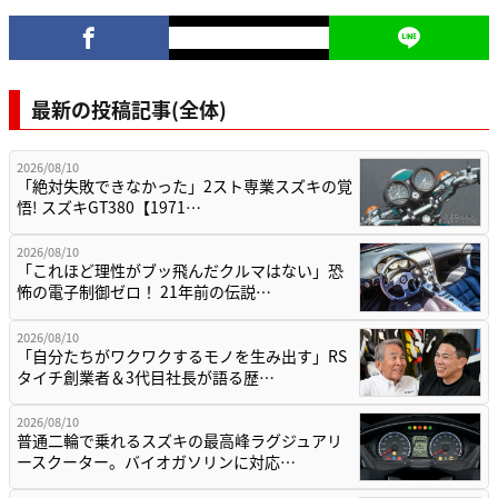
最新の投稿記事(全体)
2026/08/10
「絶対失敗できなかった」2スト専業スズキの覚
悟! スズキGT380【1971…
2026/08/10
「これほど理性がブッ飛んだクルマはない」恐
怖の電子制御ゼロ！ 21年前の伝説…
2026/08/10
「自分たちがワクワクするモノを生み出す」RS
タイチ創業者＆3代目社長が語る歴…
2026/08/10
普通二輪で乗れるスズキの最高峰ラグジュアリ
ースクーター。バイオガソリンに対応…