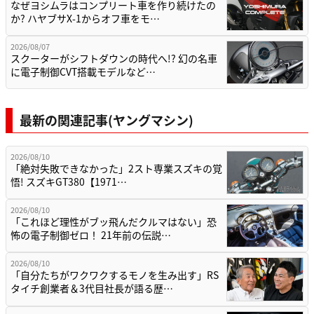
なぜヨシムラはコンプリート車を作り続けたの
か? ハヤブサX-1からオフ車をモ…
2026/08/07
スクーターがシフトダウンの時代へ!? 幻の名車
に電子制御CVT搭載モデルなど…
最新の関連記事(ヤングマシン)
2026/08/10
「絶対失敗できなかった」2スト専業スズキの覚
悟! スズキGT380【1971…
2026/08/10
「これほど理性がブッ飛んだクルマはない」恐
怖の電子制御ゼロ！ 21年前の伝説…
2026/08/10
「自分たちがワクワクするモノを生み出す」RS
タイチ創業者＆3代目社長が語る歴…