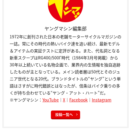
ヤングマシン編集部
1972年に創刊された日本の老舗モーターサイクルマガジンの
一誌。常にその時代の熱いバイク達を追い続け、最新モデル
＆アイテムの実証テストに定評がある。また、代名詞となる
新車スクープはRG400/500Γ時代（1984年3月号掲載）から
30年以上続いている名物企画で、業界内の生情報を独自追跡
したものが主となっている。メイン読者層は50代とそのジュ
ニア世代となる20代。ブランドタイトルの“ヤング”という単
語はさすがに時代錯誤とはなったが、信条はバイク乗りの多
くが持ち合わせている“ヤング・アット・ハート”だ。
※ヤングマシン：
YouTube
｜
X
｜
Facebook
｜
Instagram
投稿一覧へ