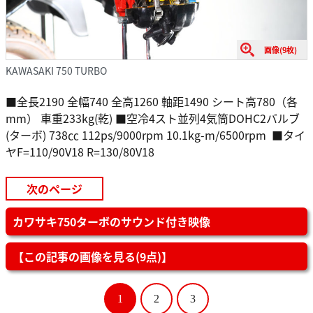
画像(9枚)
KAWASAKI 750 TURBO
■全長2190 全幅740 全高1260 軸距1490 シート高780（各
mm） 車重233kg(乾) ■空冷4スト並列4気筒DOHC2バルブ
(ターボ) 738㏄ 112ps/9000rpm 10.1kg-m/6500rpm ■タイ
ヤF=110/90V18 R=130/80V18
次のページ
カワサキ750ターボのサウンド付き映像
【この記事の画像を見る(9点)】
1
2
3