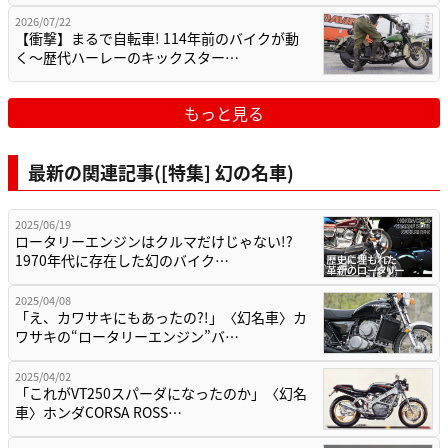
2026/07/22
【衝撃】まるで自転車! 114年前のバイクが動
く〜歴代ハーレーのキックスター…
もっと見る
最新の関連記事([特集] 幻の名車)
2025/06/19
ロータリーエンジンはクルマだけじゃない!?
1970年代に存在した幻のバイク…
2025/04/08
「え、カワサキにもあったの?!」〈幻名車〉カ
ワサキの“ロータリーエンジン”バ…
2025/04/02
「これがVT250スパーダになったのか」〈幻名
車〉ホンダCORSA ROSS…