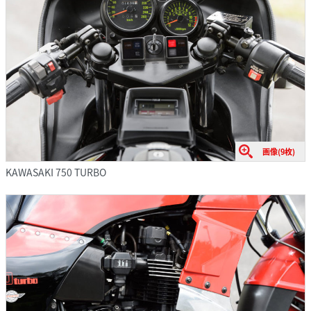
画像(9枚)
KAWASAKI 750 TURBO