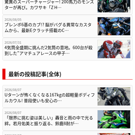
驚異のスーパーチャージャー! 200馬力のモンス
ターが再び。カワサキ「Z H…
2026/08/05
ブレンボ6基のカブ!? 脳がバグる異常なカスタ
ムから、最新Eクラッチ搭載のC…
2026/07/31
4気筒全盛期に挑んだ2気筒の意地。600台が殺
到した”アマチュアレースの甲子…
最新の投稿記事(全体)
2026/08/07
Uターンが怖くなくなる167kgの超軽量ボディフ
ルカウル! 普段使いも安心の…
2026/08/07
「限界に挑む姿は美しい」轟音と雨の中で光る
絆。若月佑美と振り返る、鈴鹿8耐が…