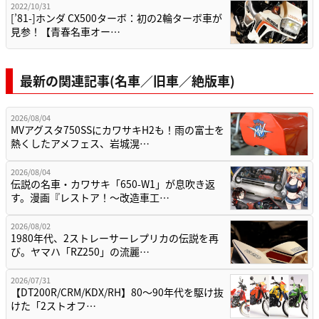
2022/10/31
[’81-]ホンダ CX500ターボ：初の2輪ターボ車が
見参！【青春名車オー…
最新の関連記事(名車／旧車／絶版車)
2026/08/04
MVアグスタ750SSにカワサキH2も！雨の富士を
熱くしたアメフェス、岩城滉…
2026/08/04
伝説の名車・カワサキ「650-W1」が息吹き返
す。漫画『レストア！～改造車工…
2026/08/02
1980年代、2ストレーサーレプリカの伝説を再
び。ヤマハ「RZ250」の流麗…
2026/07/31
【DT200R/CRM/KDX/RH】80〜90年代を駆け抜
けた「2ストオフ…