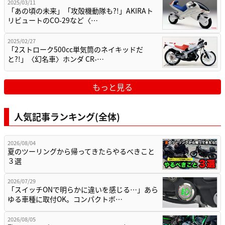
2025/03/11
「あの頃の未来」「攻殻機動隊も?!」AKIRAト
リビュートのCO-29など〈…
2025/02/27
「2ストローク500cc単気筒のネイキッドだ
と?!」〈幻名車〉ホンダ CR-…
もっと見る
人気記事ランキング(全体)
2026/08/04
夏のツーリングから帰ってきたらやるべきこと
３選
2026/07/29
「スイッチONで明らかに違いを感じる…」あら
ゆる車種に取付OK。コンパクトボ…
2026/08/05