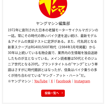
ヤングマシン編集部
1972年に創刊された日本の老舗モーターサイクルマガジンの
一誌。常にその時代の熱いバイク達を追い続け、最新モデル
＆アイテムの実証テストに定評がある。また、代名詞となる
新車スクープはRG400/500Γ時代（1984年3月号掲載）から
30年以上続いている名物企画で、業界内の生情報を独自追跡
したものが主となっている。メイン読者層は50代とそのジュ
ニア世代となる20代。ブランドタイトルの“ヤング”という単
語はさすがに時代錯誤とはなったが、信条はバイク乗りの多
くが持ち合わせている“ヤング・アット・ハート”だ。
※ヤングマシン：
YouTube
｜
X
｜
Facebook
｜
Instagram
投稿一覧へ