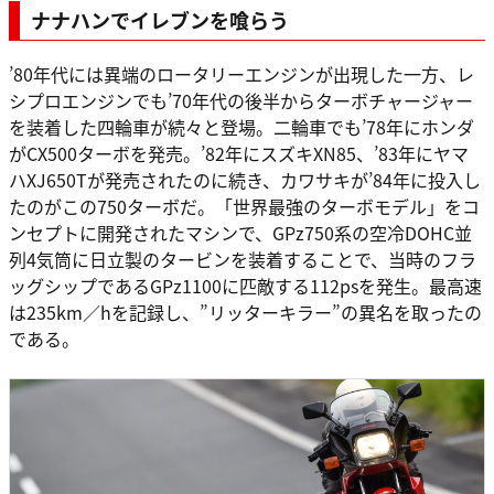
ナナハンでイレブンを喰らう
’80年代には異端のロータリーエンジンが出現した一方、レ
シプロエンジンでも’70年代の後半からターボチャージャー
を装着した四輪車が続々と登場。二輪車でも’78年にホンダ
がCX500ターボを発売。’82年にスズキXN85、’83年にヤマ
ハXJ650Tが発売されたのに続き、カワサキが’84年に投入し
たのがこの750ターボだ。「世界最強のターボモデル」をコ
ンセプトに開発されたマシンで、GPz750系の空冷DOHC並
列4気筒に日立製のタービンを装着することで、当時のフラ
ッグシップであるGPz1100に匹敵する112psを発生。最高速
は235km／hを記録し、”リッターキラー”の異名を取ったの
である。