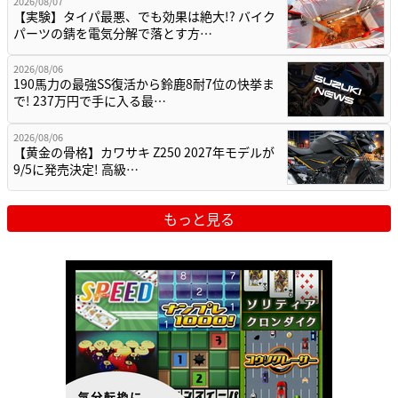
2026/08/07
【実験】タイパ最悪、でも効果は絶大!? バイク
パーツの錆を電気分解で落とす方…
2026/08/06
190馬力の最強SS復活から鈴鹿8耐7位の快挙ま
で! 237万円で手に入る最…
2026/08/06
【黄金の骨格】カワサキ Z250 2027年モデルが
9/5に発売決定! 高級…
もっと見る