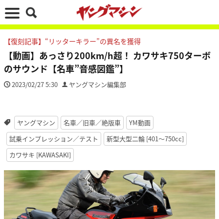
【復刻記事】“リッターキラー”の異名を獲得
【動画】あっさり200km/h超！ カワサキ750ターボ
のサウンド【名車”音感図鑑”】
2023/02/27 5:30
ヤングマシン編集部
ヤングマシン
名車／旧車／絶版車
YM動画
試乗インプレッション／テスト
新型大型二輪 [401〜750cc]
カワサキ [KAWASAKI]