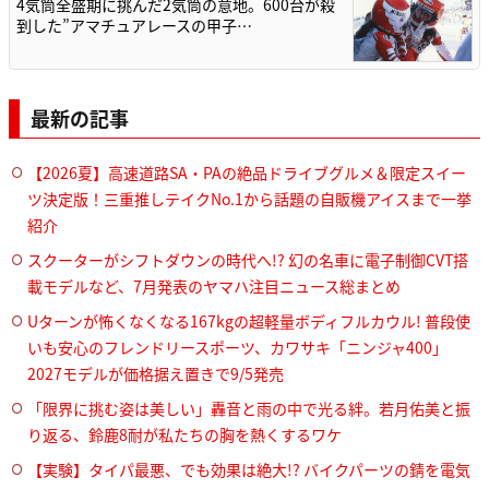
4気筒全盛期に挑んだ2気筒の意地。600台が殺
到した”アマチュアレースの甲子…
最新の記事
【2026夏】高速道路SA・PAの絶品ドライブグルメ＆限定スイー
ツ決定版！三重推しテイクNo.1から話題の自販機アイスまで一挙
紹介
スクーターがシフトダウンの時代へ!? 幻の名車に電子制御CVT搭
載モデルなど、7月発表のヤマハ注目ニュース総まとめ
Uターンが怖くなくなる167kgの超軽量ボディフルカウル! 普段使
いも安心のフレンドリースポーツ、カワサキ「ニンジャ400」
2027モデルが価格据え置きで9/5発売
「限界に挑む姿は美しい」轟音と雨の中で光る絆。若月佑美と振
り返る、鈴鹿8耐が私たちの胸を熱くするワケ
【実験】タイパ最悪、でも効果は絶大!? バイクパーツの錆を電気