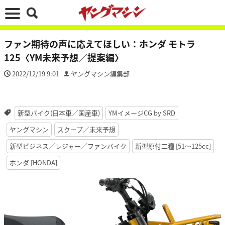
ファン期待の声に応えてほしい：ホンダ モトラ
125〈YM未来予想／提案編〉
2022/12/19 9:01
ヤングマシン編集部
新型バイク(日本車／国産車)
YMイメージCG by SRD
ヤングマシン
スクープ／未来予想
新型ビジネス／レジャー／ファンバイク
新型原付二種 [51〜125cc]
ホンダ [HONDA]