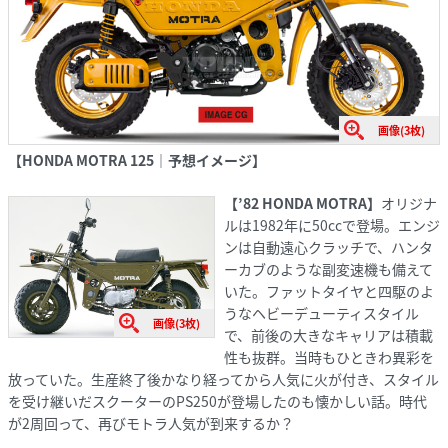
画像(3枚)
【HONDA MOTRA 125｜予想イメージ】
【’82 HONDA MOTRA】
オリジナ
ルは1982年に50ccで登場。エンジ
ンは自動遠心クラッチで、ハンタ
ーカブのような副変速機も備えて
いた。ファットタイヤと四駆のよ
うなヘビーデューティスタイル
画像(3枚)
で、前後の大きなキャリアは積載
性も抜群。当時もひときわ異彩を
放っていた。生産終了後かなり経ってから人気に火が付き、スタイル
を受け継いだスクーターのPS250が登場したのも懐かしい話。時代
が2周回って、再びモトラ人気が到来するか？