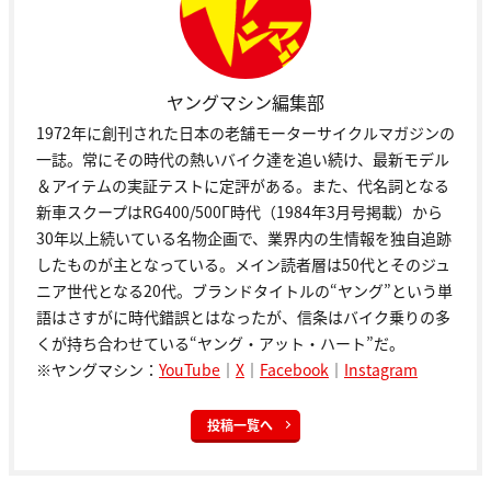
ヤングマシン編集部
1972年に創刊された日本の老舗モーターサイクルマガジンの
一誌。常にその時代の熱いバイク達を追い続け、最新モデル
＆アイテムの実証テストに定評がある。また、代名詞となる
新車スクープはRG400/500Γ時代（1984年3月号掲載）から
30年以上続いている名物企画で、業界内の生情報を独自追跡
したものが主となっている。メイン読者層は50代とそのジュ
ニア世代となる20代。ブランドタイトルの“ヤング”という単
語はさすがに時代錯誤とはなったが、信条はバイク乗りの多
くが持ち合わせている“ヤング・アット・ハート”だ。
※ヤングマシン：
YouTube
｜
X
｜
Facebook
｜
Instagram
投稿一覧へ