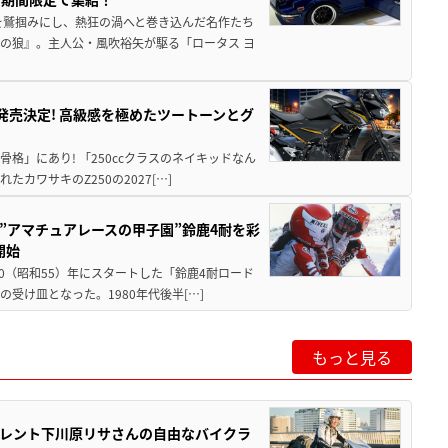
を鷲掴みにし、熱狂の渦へと巻き込んだ名作たち
の狼』。主人公・風吹裕矢が駆る「ロータス ヨ
5に発売決定! 高級感を極めたツートーンとグ
骨格」にあり! 「250ccクラスのネイキッドなん
ワサキのZ250の2027[…]
た”アマチュアレースの甲子園”鈴鹿4耐を彩
開始
80（昭和55）年にスタートした「鈴鹿4耐ロード
受け皿となった。1980年代後半[…]
もっと見る
レント下川原リサさんの自由なバイクラ