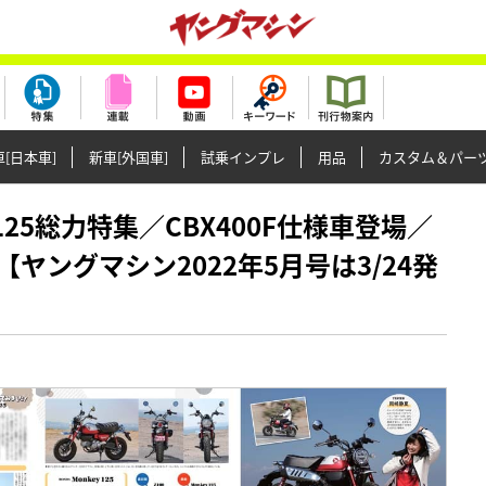
[日本車]
新車[外国車]
試乗インプレ
用品
カスタム＆パー
ス125総力特集／CBX400F仕様車登場／
ヤングマシン2022年5月号は3/24発