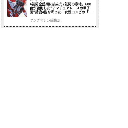
4気筒全盛期に挑んだ2気筒の意地。600
台が殺到した”アマチュアレースの甲子
園”鈴鹿4耐を彩った、女性コンビの「ス
ズキGSX400E」が特別展示開始
ヤングマシン編集部