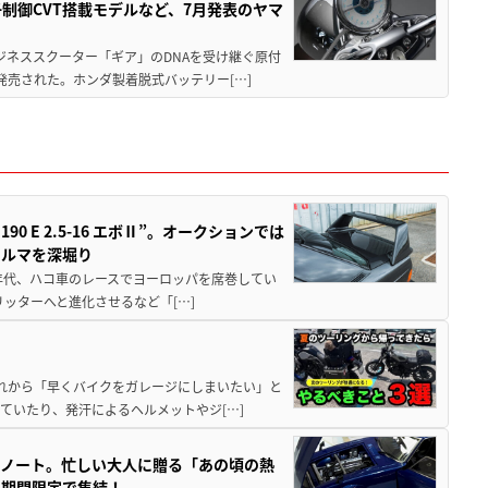
子制御CVT搭載モデルなど、7月発表のヤマ
ジネススクーター「ギア」のDNAを受け継ぐ原付
発売された。ホンダ製着脱式バッテリー[…]
 E 2.5-16 エボⅡ”。オークションでは
クルマを深堀り
80年代、ハコ車のレースでヨーロッパを席巻してい
5リッターへと進化させるなど「[…]
と疲れから「早くバイクをガレージにしまいたい」と
ていたり、発汗によるヘルメットやジ[…]
トノート。忙しい大人に贈る「あの頃の熱
に期間限定で集結！