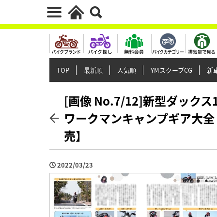
TOP
最新順
人気順
YMスクープCG
新車
[画像 No.7/12]新型ダック
ワークマンキャンプギア大全【
売】
2022/03/23