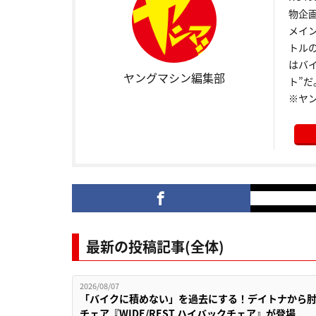
物企
メイ
トル
はバ
ヤングマシン編集部
ト”だ
※ヤ
最新の投稿記事(全体)
2026/08/07
「バイクに積めない」を過去にする！デイトナから
チェア『WIDE/REST ハイバックチェア』が登場