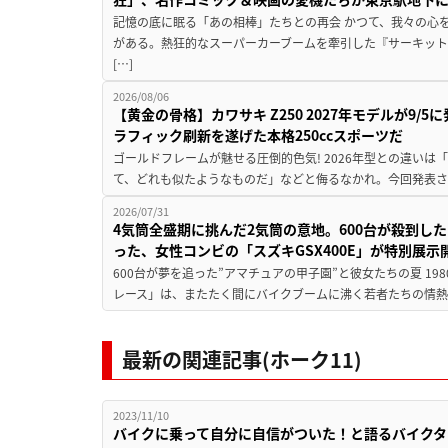
記憶の底に眠る「あの相棒」たちとの再会 かつて、我々の心
がある。熱狂的なスーパーカーブームを牽引した『サーキット
[…]
2026/08/06
【黄金の骨格】カワサキ Z250 2027年モデルが9/
ラフィック刷新を遂げた本格250ccスポーツだ
ゴールドフレームが魅せる圧倒的色気! 2026年型との違いは「
て、どれも似たようなものだ」などと侮るなかれ。今回発表されたカ
2026/07/31
4気筒全盛期に挑んだ2気筒の意地。600台が殺到し
った、女性コンビの「スズキGSX400E」が特別展示
600台が夢を追った”アマチュアの甲子園”と彼女たちの夏 19
レース」は、またたく間にバイクブームに沸く若者たちの情熱の
最新の関連記事(ホーク11)
2023/11/10
バイクに乗って自分に自信がついた！と語るバイクタ