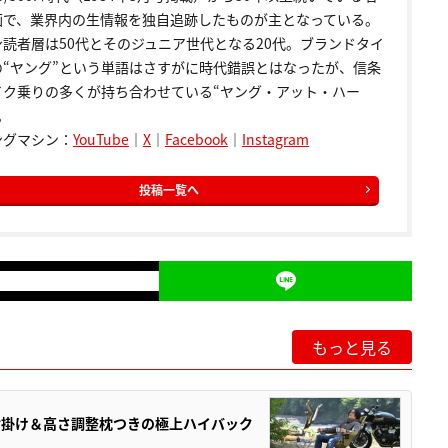
画で、業界内の生情報を独自追跡したものが主となっている。
ン読者層は50代とそのジュニア世代となる20代。ブランドタイ
の“ヤング”という単語はさすがに時代錯誤とはなったが、信条
イク乗りの多くが持ち合わせている“ヤング・アット・ハー
。
ングマシン：
YouTube
｜
X
｜
Facebook
｜
Instagram
投稿一覧へ
もっと見る
肘掛け＆高さ調整枕つきの極上ハイバック