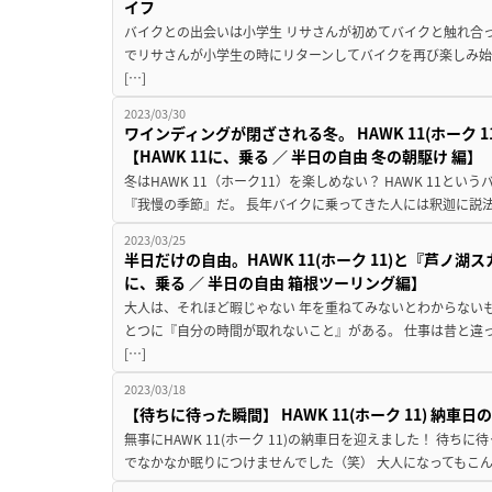
イフ
バイクとの出会いは小学生 リサさんが初めてバイクと触れ合
でリサさんが小学生の時にリターンしてバイクを再び楽しみ始
[…]
2023/03/30
ワインディングが閉ざされる冬。 HAWK 11(ホーク
【HAWK 11に、乗る ／ 半日の自由 冬の朝駆け 編】
冬はHAWK 11（ホーク11）を楽しめない？ HAWK 11
『我慢の季節』だ。 長年バイクに乗ってきた人には釈迦に説法
2023/03/25
半日だけの自由。HAWK 11(ホーク 11)と『芦ノ湖
に、乗る ／ 半日の自由 箱根ツーリング編】
大人は、それほど暇じゃない 年を重ねてみないとわからない
とつに『自分の時間が取れないこと』がある。 仕事は昔と違
[…]
2023/03/18
【待ちに待った瞬間】 HAWK 11(ホーク 11) 納車
無事にHAWK 11(ホーク 11)の納車日を迎えました！ 待
でなかなか眠りにつけませんでした（笑） 大人になってもこん