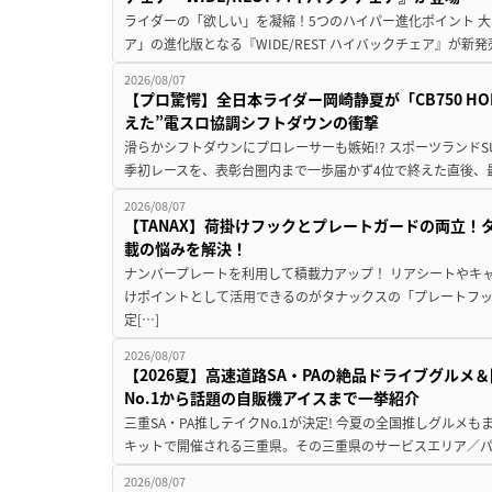
ライダーの「欲しい」を凝縮！5つのハイパー進化ポイント 大ヒ
ア」の進化版となる『WIDE/REST ハイバックチェア』が新
2026/08/07
【プロ驚愕】全日本ライダー岡崎静夏が「CB750 HORNE
えた”電スロ協調シフトダウンの衝撃
滑らかシフトダウンにプロレーサーも嫉妬!? スポーツランド
季初レースを、表彰台圏内まで一歩届かず4位で終えた直後、最新モデ
2026/08/07
【TANAX】荷掛けフックとプレートガードの両立
載の悩みを解決！
ナンバープレートを利用して積載力アップ！ リアシートやキ
けポイントとして活用できるのがタナックスの「プレートフ
定[…]
2026/08/07
【2026夏】高速道路SA・PAの絶品ドライブグル
No.1から話題の自販機アイスまで一挙紹介
三重SA・PA推しテイクNo.1が決定! 今夏の全国推しグルメ
キットで開催される三重県。その三重県のサービスエリア／パ
2026/08/07