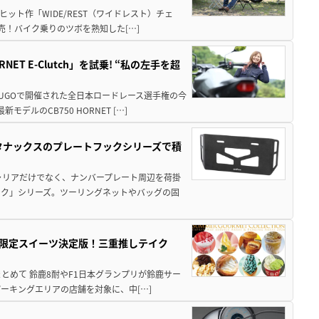
ット作「WIDE/REST（ワイドレスト）チェ
発売！バイク乗りのツボを熟知した[…]
T E-Clutch」を試乗! “私の左手を超
SUGOで開催された全日本ロードレース選手権の今
ルのCB750 HORNET […]
！タナックスのプレートフックシリーズで積
ャリアだけでなく、ナンバープレート周辺を荷掛
ック」シリーズ。ツーリングネットやバッグの固
メ＆限定スイーツ決定版！三重推しテイク
もまとめて 鈴鹿8耐やF1日本グランプリが鈴鹿サー
ーキングエリアの店舗を対象に、中[…]