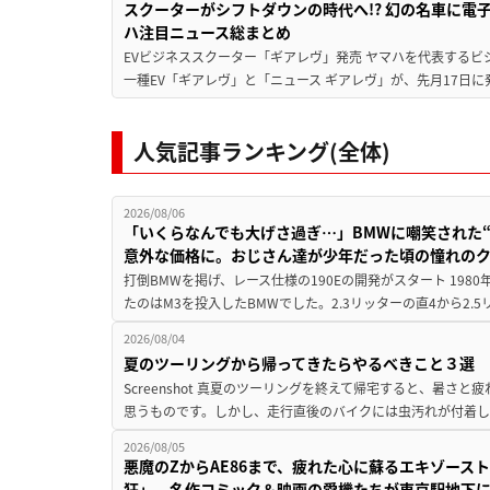
スクーターがシフトダウンの時代へ!? 幻の名車に電
ハ注目ニュース総まとめ
EVビジネススクーター「ギアレヴ」発売 ヤマハを代表するビ
一種EV「ギアレヴ」と「ニュース ギアレヴ」が、先月17日に
人気記事ランキング(全体)
2026/08/06
「いくらなんでも大げさ過ぎ…」BMWに嘲笑された“190
意外な価格に。おじさん達が少年だった頃の憧れの
打倒BMWを掲げ、レース仕様の190Eの開発がスタート 19
たのはM3を投入したBMWでした。2.3リッターの直4から2.
2026/08/04
夏のツーリングから帰ってきたらやるべきこと３選
Screenshot 真夏のツーリングを終えて帰宅すると、暑さ
思うものです。しかし、走行直後のバイクには虫汚れが付着し
2026/08/05
悪魔のZからAE86まで、疲れた心に蘇るエキゾース
狂」、名作コミック＆映画の愛機たちが東京駅地下