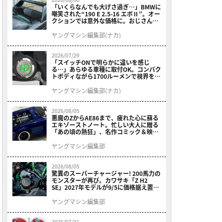
「いくらなんでも大げさ過ぎ…」BMWに
嘲笑された“190 E 2.5-16 エボⅡ”。オー
クションでは意外な価格に。おじさん達
が少年だった頃の憧れのクルマを深堀り
ヤングマシン編集部(ナカ)
2026/07/29
「スイッチONで明らかに違いを感じ
る…」あらゆる車種に取付OK。コンパク
トボディながら1700ルーメンで視界を確
保する［デイトナ・LEDフォグランプユ
ニット プレシャスレイ スモール］
ヤングマシン編集部(ナカ)
2026/08/05
悪魔のZからAE86まで、疲れた心に蘇る
エキゾーストノート。忙しい大人に贈る
「あの頃の熱狂」、名作コミック＆映画
の愛機たちが東京駅地下に期間限定で集
結！
ヤングマシン編集部
2026/08/05
驚異のスーパーチャージャー! 200馬力の
モンスターが再び。カワサキ「Z H2
SE」2027年モデルが9/5に価格据え置き
で発売
ヤングマシン編集部
2026/07/31