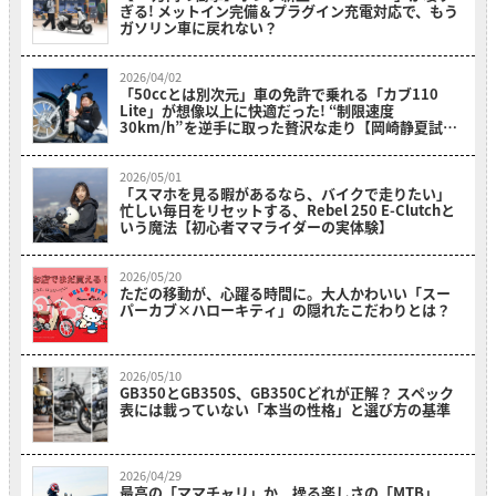
ぎる! メットイン完備＆プラグイン充電対応で、もう
ガソリン車に戻れない？
2026/04/02
「50ccとは別次元」車の免許で乗れる「カブ110
Lite」が想像以上に快適だった! “制限速度
30km/h”を逆手に取った贅沢な走り【岡崎静夏試乗
レビュー】
2026/05/01
「スマホを見る暇があるなら、バイクで走りたい」
忙しい毎日をリセットする、Rebel 250 E-Clutchと
いう魔法【初心者ママライダーの実体験】
2026/05/20
ただの移動が、心躍る時間に。大人かわいい「スー
パーカブ×ハローキティ」の隠れたこだわりとは？
2026/05/10
GB350とGB350S、GB350Cどれが正解？ スペック
表には載っていない「本当の性格」と選び方の基準
2026/04/29
最高の「ママチャリ」か、操る楽しさの「MTB」