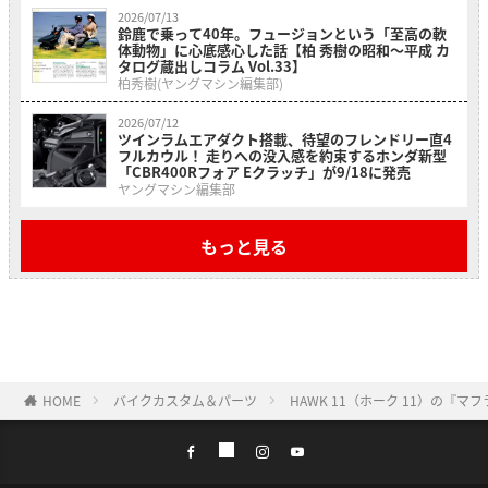
2026/07/13
鈴鹿で乗って40年。フュージョンという「至高の軟
体動物」に心底感心した話【柏 秀樹の昭和〜平成 カ
タログ蔵出しコラム Vol.33】
柏秀樹(ヤングマシン編集部)
2026/07/12
ツインラムエアダクト搭載、待望のフレンドリー直4
フルカウル！ 走りへの没入感を約束するホンダ新型
「CBR400Rフォア Eクラッチ」が9/18に発売
ヤングマシン編集部
もっと見る
HOME
バイクカスタム＆パーツ
HAWK 11（ホーク 11）の『