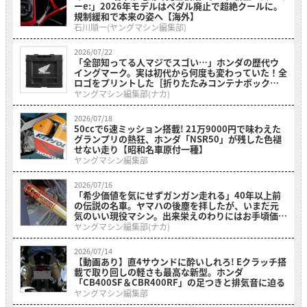
ーe:」2026年モデルはペダル廃止で超絶クールに。
規制緩和で本来の姿へ【海外】
石川順一(ヤングマシン編集部)
2026/07/22
「全部知ってる人マジでスゴい…」ホンダの歴代ウ
イングマーク。実は初代から何度も変わっていた！全
ロゴをプリントした［折りたたみコンテナボックス
ホンダウィングヒストリー］
ヤングマシン編集部(ナカ)
2026/07/18
50ccで6速ミッション搭載! 21万9000円で味わえた
グランプリの熱狂、ホンダ「NSR50」が残した色褪
せない走り【昭和名車原付一種】
ヤングマシン編集部
2026/07/16
「希少価値を気にせずガンガン走れる」40年以上前
の伝説の名車。ヤマハの後塵を拝したが、いまだ元
気のいい現役マシン。出来栄えのわりにはお手頃価格
の「ホンダ・RS500R」を紹介
ヤングマシン編集部(ナカ)
2026/07/14
【動画あり】直4サウンドに酔いしれろ! Eクラッチ搭
載で取り回しの軽さも最高な新型。ホンダ
「CB400SF＆CBR400RF」の足つきと排気音に迫る
ヤングマシン編集部