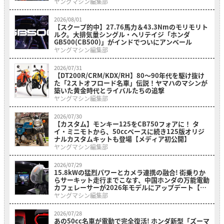
ヤングマシン編集部
2026/08/01
【スクープ的中】27.76馬力＆43.3Nmのモリモリト
ルク。大排気量シングル・ヘリテイジ「ホンダ
GB500(CB500)」がインドでついにアンベール
ヤングマシン編集部
2026/07/31
【DT200R/CRM/KDX/RH】80〜90年代を駆け抜け
た「2ストオフロード名車」伝説！ヤマハのマシンが
築いた黄金時代とライバルたちの追撃
ヤングマシン編集部
2026/07/30
【カスタム】モンキー125をCB750フォアに！ タ
イ・ミニモトから、50ccベースに続き125版オリジ
ナルカスタムキットも登場【メディア初公開】
ヤングマシン編集部
2026/07/29
15.8kWの猛烈パワーとカメラ連携の融合! 街乗りか
らサーキット走行までこなす、中国ホンダの万能電動
カフェレーサーが2026年モデルにアップデート【海
外】
ヤングマシン編集部
2026/07/28
あの50cc名車が電動で完全復活! ホンダ新型「ズーマ