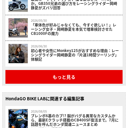
か。GB350兄弟の選び方をレーシングライダー岡崎
静夏がズバリ回答
2026/05/30
「車体色が好みじゃなくても、今すぐ欲しい！」レ
ーシング女子・岡崎静夏を本気で増車検討させた
CB1000Fの魔力
2026/06/30
初心者や女性にMonkey125がおすすめな理由：レー
シングライダー岡崎静夏の「片道1時間ツーリング」
体験記
もっと見る
HondaGO BIKE LABに関連する編集記事
2026/08/05
ブレンボ6基のカブ!? 脳がバグる異常なカスタムか
ら、最新Eクラッチ搭載のCB400SF復活まで。7月に
話題を呼んだホンダ関連ニュースまとめ