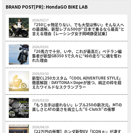
BRAND POST[PR]: HondaGO BIKE LAB
2026/02/17
「250じゃ物足りない、でも大型は怖い」そんな人へ
の最適解。新型レブル500が“日本で乗るなら最高”と
言える理由【レーシング女子岡崎静夏試乗】
2026/03/01
「20馬力で十分、いや、これが最高だ」ベテラン編
集者が新型GB350 Sで久々に“峠の走り”に魂を奪わ
れた理由
2026/03/10
新型CL250カスタム「COOL ADVENTURE STYLE」
徹底解説｜DAYTONA×Dopeが放つ、純正の枠を超
えたワイルドなスクランブラー
2026/03/20
「もう左手は疲れない」レブル250の新次元。MTの
楽しさとATの楽さを両立した“E-Clutch”の衝撃
2026/04/10
【22万円の衝撃】ホンダ新型EV「ICON e:」が凄す