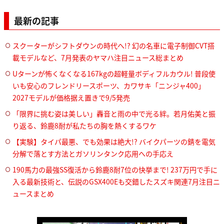
最新の記事
スクーターがシフトダウンの時代へ!? 幻の名車に電子制御CVT搭
載モデルなど、7月発表のヤマハ注目ニュース総まとめ
Uターンが怖くなくなる167kgの超軽量ボディフルカウル! 普段使
いも安心のフレンドリースポーツ、カワサキ「ニンジャ400」
2027モデルが価格据え置きで9/5発売
「限界に挑む姿は美しい」轟音と雨の中で光る絆。若月佑美と振
り返る、鈴鹿8耐が私たちの胸を熱くするワケ
【実験】タイパ最悪、でも効果は絶大!? バイクパーツの錆を電気
分解で落とす方法とガソリンタンク応用への手応え
190馬力の最強SS復活から鈴鹿8耐7位の快挙まで! 237万円で手に
入る最新技術と、伝説のGSX400Eも交錯したスズキ関連7月注目ニ
ュースまとめ