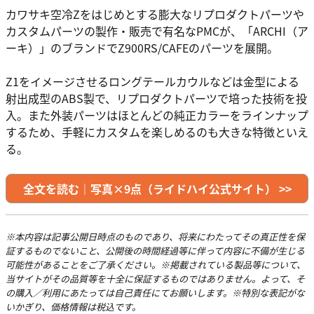
カワサキ空冷Zをはじめとする膨大なリプロダクトパーツや
カスタムパーツの製作・販売で有名なPMCが、「ARCHI（ア
ーキ）」のブランドでZ900RS/CAFEのパーツを展開。
Z1をイメージさせるロングテールカウルなどは金型による
射出成型のABS製で、リプロダクトパーツで培った技術を投
入。また外装パーツはほとんどの純正カラーをラインナップ
するため、手軽にカスタムを楽しめるのも大きな特徴といえ
る。
全文を読む｜写真×9点（ライドハイ公式サイト） >>
※本内容は記事公開日時点のものであり、将来にわたってその真正性を保
証するものでないこと、公開後の時間経過等に伴って内容に不備が生じる
可能性があることをご了承ください。※掲載されている製品等について、
当サイトがその品質等を十全に保証するものではありません。よって、そ
の購入／利用にあたっては自己責任にてお願いします。※特別な表記がな
いかぎり、価格情報は税込です。