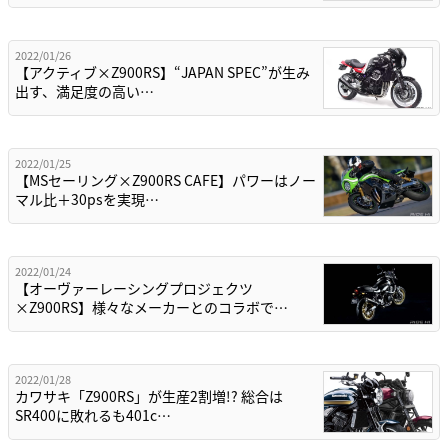
2022/01/26
【アクティブ×Z900RS】“JAPAN SPEC”が生み
出す、満足度の高い…
2022/01/25
【MSセーリング×Z900RS CAFE】パワーはノー
マル比＋30psを実現…
2022/01/24
【オーヴァーレーシングプロジェクツ
×Z900RS】様々なメーカーとのコラボで…
2022/01/28
カワサキ「Z900RS」が生産2割増!? 総合は
SR400に敗れるも401c…