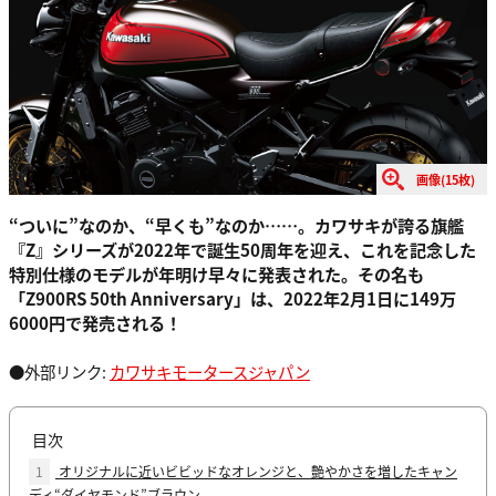
画像(15枚)
“ついに”なのか、“早くも”なのか……。カワサキが誇る旗艦
『Z』シリーズが2022年で誕生50周年を迎え、これを記念した
特別仕様のモデルが年明け早々に発表された。その名も
「Z900RS 50th Anniversary」は、2022年2月1日に149万
6000円で発売される！
●外部リンク:
カワサキモータースジャパン
目次
1
オリジナルに近いビビッドなオレンジと、艶やかさを増したキャン
ディ“ダイヤモンド”ブラウン