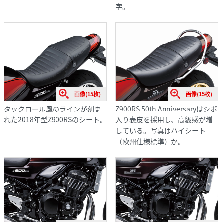
字。
画像(15枚)
画像(15枚)
タックロール風のラインが刻ま
Z900RS 50th Anniversaryはシボ
れた2018年型Z900RSのシート。
入り表皮を採用し、高級感が増
している。写真はハイシート
（欧州仕様標準）か。