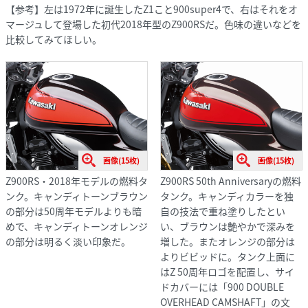
【参考】左は1972年に誕生したZ1こと900super4で、右はそれをオ
マージュして登場した初代2018年型のZ900RSだ。色味の違いなどを
比較してみてほしい。
画像(15枚)
画像(15枚)
Z900RS・2018年モデルの燃料タ
Z900RS 50th Anniversaryの燃料
ンク。キャンディトーンブラウン
タンク。キャンディカラーを独
の部分は50周年モデルよりも暗
自の技法で重ね塗りしたとい
めで、キャンディトーンオレンジ
い、ブラウンは艶やかで深みを
の部分は明るく淡い印象だ。
増した。またオレンジの部分は
よりビビッドに。タンク上面に
はZ 50周年ロゴを配置し、サイ
ドカバーには「900 DOUBLE
OVERHEAD CAMSHAFT」の文