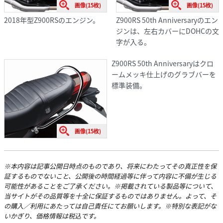
画像(15枚)
画像(15枚)
2018年型Z900RSのエンジン。
Z900RS 50th Anniversaryのエン
ジンは、左右カバーにDOHCの文
字が入る。
Z900RS 50th Anniversaryはクロ
ームメッキ仕上げのグラブバーを
標準装備。
画像(15枚)
※本内容は記事公開日時点のものであり、将来にわたってその真正性を保
証するものでないこと、公開後の時間経過等に伴って内容に不備が生じる
可能性があることをご了承ください。※掲載されている製品等について、
当サイトがその品質等を十全に保証するものではありません。よって、そ
の購入／利用にあたっては自己責任にてお願いします。※特別な表記がな
いかぎり、価格情報は税込です。