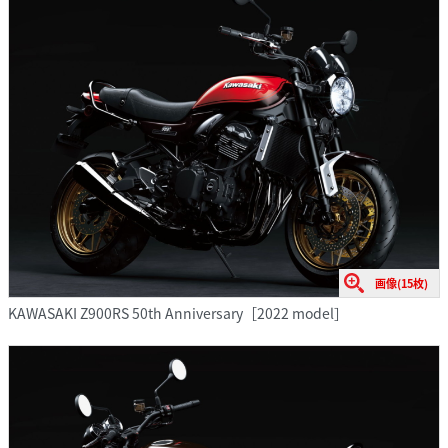
画像(15枚)
KAWASAKI Z900RS 50th Anniversary［2022 model］