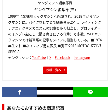
ヤングマシン編集部員
ヤングマシン編集部(ヨ)
1999年に姉妹誌ビッグマシンへ配属され、2018年からヤン
グマシンに。バイクひとすじで編集者歴25年。ライディング
テクニックやメカニズムの記事を多く担当し、プロライダー
のインプレ起こし（聞き書きによる代筆）も多数。WEBヤン
グマシンでは新車系の記事をメインに担当している。■1974
年生まれ ■ネイティブ足立区民 ■愛車:2013 MOTOGUZZI V7
SPECIAL
ヤングマシン：
YouTube
｜
X
｜
Facebook
｜
Instagram
投稿一覧へ
あなたにおすすめの関連記事