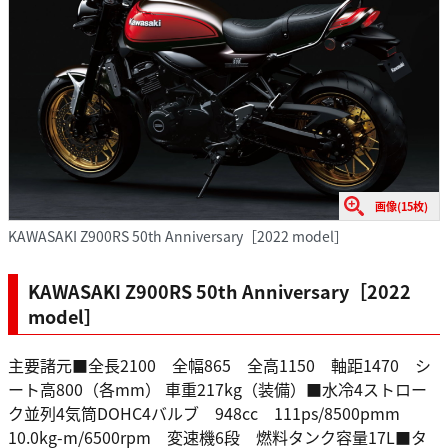
画像(15枚)
KAWASAKI Z900RS 50th Anniversary［2022 model］
KAWASAKI Z900RS 50th Anniversary［2022
model］
主要諸元■全長2100 全幅865 全高1150 軸距1470 シ
ート高800（各mm） 車重217kg（装備）■水冷4ストロー
ク並列4気筒DOHC4バルブ 948cc 111ps/8500pmm
10.0kg-m/6500rpm 変速機6段 燃料タンク容量17L■タ