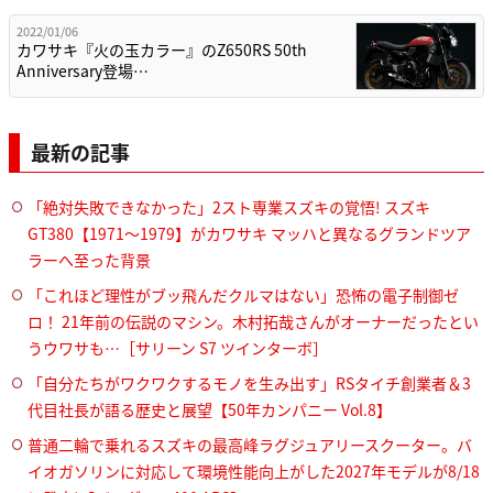
2022/01/06
カワサキ『火の玉カラー』のZ650RS 50th
Anniversary登場…
最新の記事
「絶対失敗できなかった」2スト専業スズキの覚悟! スズキ
GT380【1971～1979】がカワサキ マッハと異なるグランドツア
ラーへ至った背景
「これほど理性がブッ飛んだクルマはない」恐怖の電子制御ゼ
ロ！ 21年前の伝説のマシン。木村拓哉さんがオーナーだったとい
うウワサも…［サリーン S7 ツインターボ］
「自分たちがワクワクするモノを生み出す」RSタイチ創業者＆3
代目社長が語る歴史と展望【50年カンパニー Vol.8】
普通二輪で乗れるスズキの最高峰ラグジュアリースクーター。バ
イオガソリンに対応して環境性能向上がした2027年モデルが8/18