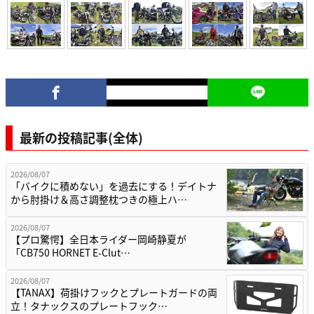
最新の投稿記事(全体)
2026/08/07
「バイクに積めない」を過去にする！デイトナ
から肘掛け＆高さ調整枕つきの極上ハ…
2026/08/07
【プロ驚愕】全日本ライダー岡崎静夏が
「CB750 HORNET E-Clut…
2026/08/07
【TANAX】荷掛けフックとプレートガードの両
立！タナックスのプレートフック…