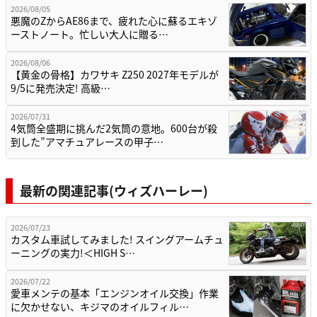
2026/08/05
悪魔のZからAE86まで、疲れた心に蘇るエキゾ
ーストノート。忙しい大人に贈る…
2026/08/06
【黄金の骨格】カワサキ Z250 2027年モデルが
9/5に発売決定! 高級…
2026/07/31
4気筒全盛期に挑んだ2気筒の意地。600台が殺
到した”アマチュアレースの甲子…
最新の関連記事(ウィズハーレー)
2026/07/23
カスタム車試してみました! スイングアームチュ
ーニングの実力!＜HIGH S…
2026/07/22
愛車メンテの基本「エンジンオイル交換」作業
に欠かせない、キジマのオイルフィル…