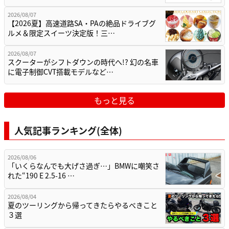
2026/08/07
【2026夏】高速道路SA・PAの絶品ドライブグ
ルメ＆限定スイーツ決定版！三…
2026/08/07
スクーターがシフトダウンの時代へ!? 幻の名車
に電子制御CVT搭載モデルなど…
もっと見る
人気記事ランキング(全体)
2026/08/06
「いくらなんでも大げさ過ぎ…」BMWに嘲笑さ
れた“190 E 2.5-16 …
2026/08/04
夏のツーリングから帰ってきたらやるべきこと
３選