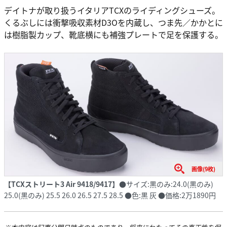
デイトナが取り扱うイタリアTCXのライディングシューズ。
くるぶしには衝撃吸収素材D3Oを内蔵し、つま先／かかとに
は樹脂製カップ、靴底横にも補強プレートで足を保護する。
画像(9枚)
【TCXストリート3 Air 9418/9417】
●サイズ:黒のみ:24.0(黒のみ)
25.0(黒のみ) 25.5 26.0 26.5 27.5 28.5 ●色:黒 灰 ●価格:2万1890円