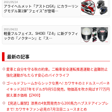
2021/05/14
アライヘルメット「アストロGX」にカラーリン
グモデル第1弾“フェイス”が登場…
2021/04/22
軽量フルフェイス、SHOEI「Z-8」に新グラフィ
ックの『ノクターン』と『ス…
最新の記事
愛車と自分を守る秋の約束。二輪車安全運転推進運動と盗難防止
強化運動がもたらす安心のバイクライフ
ゴールドフレームからシックな黒へ! カワサキのミドルスーパーネ
イキッド2027年モデルが9月5日発売。物価高を吹き飛ばす77万円
据え置き価格【Z400】
【見逃し厳禁】漆黒の4気筒発売から200馬力ハブステアインプレ
まで! カワサキファン必見の7月注目ニュースまとめ