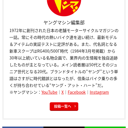
ヤングマシン編集部
1972年に創刊された日本の老舗モーターサイクルマガジンの
一誌。常にその時代の熱いバイク達を追い続け、最新モデル
＆アイテムの実証テストに定評がある。また、代名詞となる
新車スクープはRG400/500Γ時代（1984年3月号掲載）から
30年以上続いている名物企画で、業界内の生情報を独自追跡
したものが主となっている。メイン読者層は50代とそのジュ
ニア世代となる20代。ブランドタイトルの“ヤング”という単
語はさすがに時代錯誤とはなったが、信条はバイク乗りの多
くが持ち合わせている“ヤング・アット・ハート”だ。
※ヤングマシン：
YouTube
｜
X
｜
Facebook
｜
Instagram
投稿一覧へ