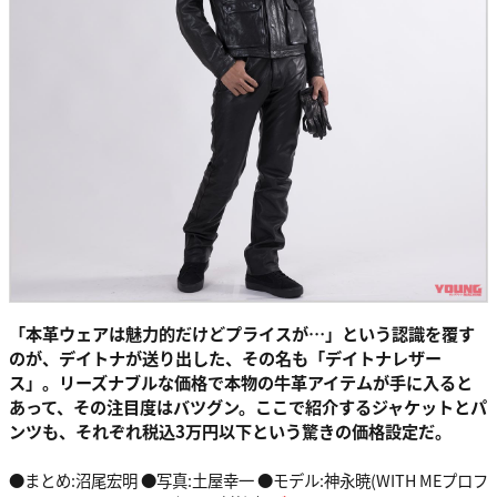
「本革ウェアは魅力的だけどプライスが…」という認識を覆す
のが、デイトナが送り出した、その名も「デイトナレザー
ス」。リーズナブルな価格で本物の牛革アイテムが手に入ると
あって、その注目度はバツグン。ここで紹介するジャケットとパ
ンツも、それぞれ税込3万円以下という驚きの価格設定だ。
●まとめ:沼尾宏明 ●写真:土屋幸一 ●モデル:神永暁(WITH MEプロフ