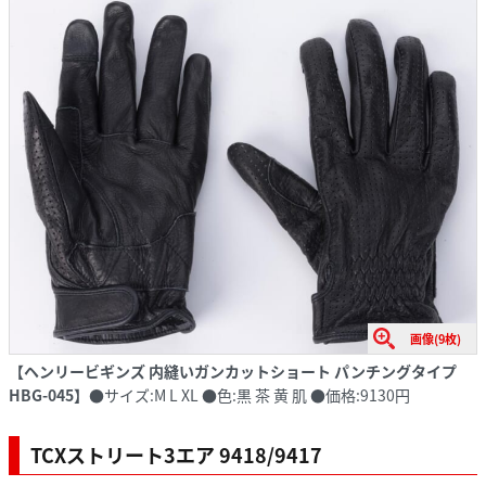
画像(9枚)
【ヘンリービギンズ 内縫いガンカットショート パンチングタイプ
HBG-045】
●サイズ:M L XL ●色:黒 茶 黄 肌 ●価格:9130円
TCXストリート3エア 9418/9417