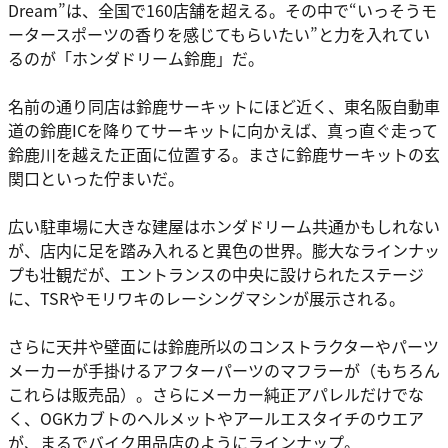
Dream”は、全国で160店舗を超える。その中で“いっそうモ
ータースポーツの香りを感じてもらいたい”と力を入れてい
るのが「ホンダドリーム鈴鹿」だ。
名前の通り同店は鈴鹿サーキットにほど近く、東名阪自動車
道の鈴鹿ICを降りてサーキットに向かえば、真っ直ぐ走って
鈴鹿川を越えた正面に位置する。まさに鈴鹿サーキットの玄
関口といった佇まいだ。
広い駐車場に大きな建屋はホンダドリーム共通かもしれない
が、店内に足を踏み入れると異色の世界。膨大なラインナッ
プも壮観だが、エントランスの中央に設けられたステージ
に、TSRやモリワキのレーシングマシンが展示される。
さらに天井や壁面には鈴鹿所以のコンストラクターやパーツ
メーカーが手掛けるアフターパーツのマフラーが（もちろん
これらは販売品）。さらにメーカー純正アパレルだけでな
く、OGKカブトのヘルメットやアールエスタイチのウエア
が、まるでバイク用品店のようにラインナップ。