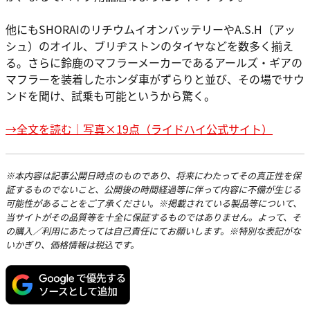
他にもSHORAIのリチウムイオンバッテリーやA.S.H（アッ
シュ）のオイル、ブリヂストンのタイヤなどを数多く揃え
る。さらに鈴鹿のマフラーメーカーであるアールズ・ギアの
マフラーを装着したホンダ車がずらりと並び、その場でサウ
ンドを聞け、試乗も可能というから驚く。
→全文を読む｜写真×19点（ライドハイ公式サイト）
※本内容は記事公開日時点のものであり、将来にわたってその真正性を保
証するものでないこと、公開後の時間経過等に伴って内容に不備が生じる
可能性があることをご了承ください。※掲載されている製品等について、
当サイトがその品質等を十全に保証するものではありません。よって、そ
の購入／利用にあたっては自己責任にてお願いします。※特別な表記がな
いかぎり、価格情報は税込です。