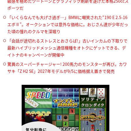
級感を極めたツートーンとグラフィック刷新を遂げた本格250ccス
ポーツだ
「いくらなんでも大げさ過ぎ…」BMWに嘲笑された“190 E 2.5-16
エボⅡ”。オークションでは意外な価格に。おじさん達が少年だっ
た頃の憧れのクルマを深堀り
「会話が途切れるストレスとおさらば!」古いインカムの下取りで
最新ハイブリッドメッシュ通信機種をオトクにゲットできる、デ
イトナのキャンペーンが開催中
驚異のスーパーチャージャー! 200馬力のモンスターが再び。カワ
サキ「Z H2 SE」2027年モデルが9/5に価格据え置きで発売