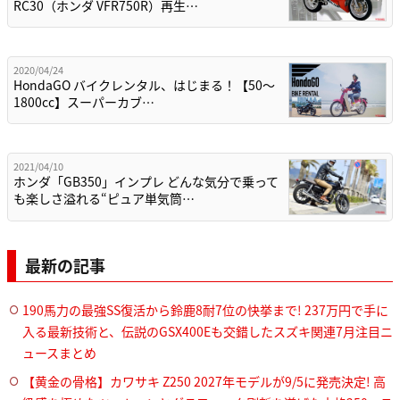
RC30（ホンダ VFR750R）再生…
2020/04/24
HondaGO バイクレンタル、はじまる！【50〜
1800cc】スーパーカブ…
2021/04/10
ホンダ「GB350」インプレ どんな気分で乗って
も楽しさ溢れる“ピュア単気筒…
最新の記事
190馬力の最強SS復活から鈴鹿8耐7位の快挙まで! 237万円で手に
入る最新技術と、伝説のGSX400Eも交錯したスズキ関連7月注目ニ
ュースまとめ
【黄金の骨格】カワサキ Z250 2027年モデルが9/5に発売決定! 高