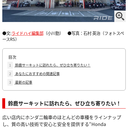
●文:
ライドハイ編集部
（小川勤） ●写真：石村 英治（フォトスペ
ースRS）
目次
1
鈴鹿サーキットに訪れたら、ぜひ立ち寄りたい！
2
あなたにおすすめの関連記事
3
最新の記事
鈴鹿サーキットに訪れたら、ぜひ立ち寄りたい！
広い店内にホンダ二輪車のほとんどの車種をラインナップ
し、質の高い技術で安心と安全を提供する“Honda