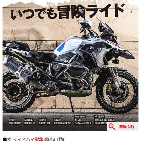
画像(2枚)
●文:
ライドハイ編集部
(小川勤)