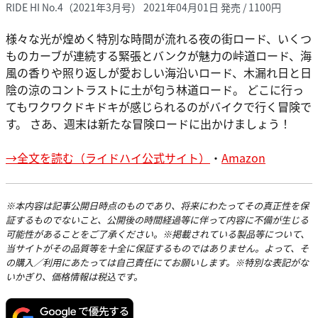
RIDE HI No.4（2021年3月号） 2021年04月01日 発売 / 1100円
様々な光が煌めく特別な時間が流れる夜の街ロード、いくつ
ものカーブが連続する緊張とバンクが魅力の峠道ロード、海
風の香りや照り返しが愛おしい海沿いロード、木漏れ日と日
陰の涼のコントラストに土が匂う林道ロード。 どこに行っ
てもワクワクドキドキが感じられるのがバイクで行く冒険で
す。 さあ、週末は新たな冒険ロードに出かけましょう！
→全文を読む（ライドハイ公式サイト）
・
Amazon
※本内容は記事公開日時点のものであり、将来にわたってその真正性を保
証するものでないこと、公開後の時間経過等に伴って内容に不備が生じる
可能性があることをご了承ください。※掲載されている製品等について、
当サイトがその品質等を十全に保証するものではありません。よって、そ
の購入／利用にあたっては自己責任にてお願いします。※特別な表記がな
いかぎり、価格情報は税込です。