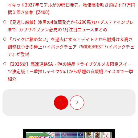
イキッド2027年モデルが9月5日発売。物価高を吹き飛ばす77万円
据え置き価格【Z400】
【見逃し厳禁】漆黒の4気筒発売から200馬力ハブステアインプレ
まで! カワサキファン必見の7月注目ニュースまとめ
「バイクに積めない」を過去にする！デイトナから肘掛け＆高さ
調整枕つきの極上ハイバックチェア『WIDE/REST ハイバックチェ
ア』が登場
【2026夏】高速道路SA・PAの絶品ドライブグルメ＆限定スイー
ツ決定版！三重推しテイクNo.1から話題の自販機アイスまで一挙
紹介
1
2