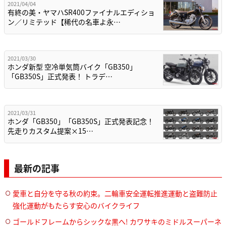
2021/04/04
有終の美・ヤマハSR400ファイナルエディショ
ン／リミテッド【稀代の名車よ永…
2021/03/30
ホンダ新型 空冷単気筒バイク「GB350」
「GB350S」正式発表！ トラデ…
2021/03/31
ホンダ「GB350」「GB350S」正式発表記念！
先走りカスタム提案×15…
最新の記事
愛車と自分を守る秋の約束。二輪車安全運転推進運動と盗難防止
強化運動がもたらす安心のバイクライフ
ゴールドフレームからシックな黒へ! カワサキのミドルスーパーネ