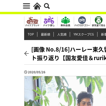
TOP
最新順
人気順
YMスクープCG
新車
[画像 No.8/16]ハーレ
ト振り返り【国友愛佳＆ruri
2020/05/26