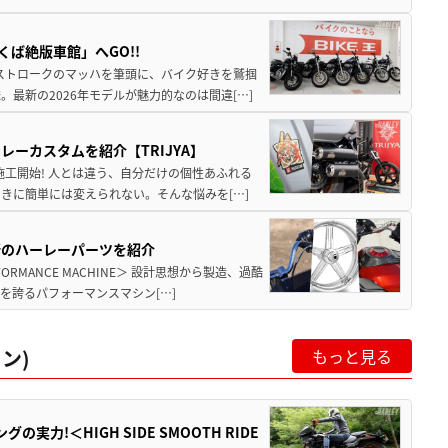
ば絶版車館」へGO!!
2ストロークのマッハを筆頭に、バイク好きを鷲掴
最新の2026年モデルが魅力的なのは間違[…]
ーカスタムを紹介【TRIJYA】
施工開始! 人とは違う、自分だけの個性あふれる
きに簡単には変えられない。そんな悩みを[…]
新のハーレーパーツを紹介
MANCE MACHINE＞ 設計思想から製造、過酷
を誇るパフォーマンスマシン[…]
ン)
もっと見る
力!＜HIGH SIDE SMOOTH RIDE