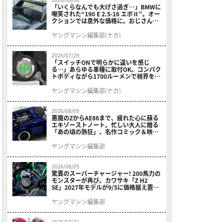
「いくらなんでも大げさ過ぎ…」BMWに
嘲笑された“190 E 2.5-16 エボⅡ”。オー
クションでは意外な価格に。おじさん達
が少年だった頃の憧れのクルマを深堀り
ヤングマシン編集部(ナカ)
2026/07/29
「スイッチONで明らかに違いを感じ
る…」あらゆる車種に取付OK。コンパク
トボディながら1700ルーメンで視界を確
保する［デイトナ・LEDフォグランプユ
ニット プレシャスレイ スモール］
ヤングマシン編集部(ナカ)
2026/08/05
悪魔のZからAE86まで、疲れた心に蘇る
エキゾーストノート。忙しい大人に贈る
「あの頃の熱狂」、名作コミック＆映画
の愛機たちが東京駅地下に期間限定で集
結！
ヤングマシン編集部
2026/08/05
驚異のスーパーチャージャー! 200馬力の
モンスターが再び。カワサキ「Z H2
SE」2027年モデルが9/5に価格据え置き
で発売
ヤングマシン編集部
2026/07/31