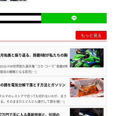
もっと見る
月佑美と振り返る、鈴鹿8耐が私たちの胸
26 FIM世界耐久選手権 “コカ･コーラ” 鈴鹿8時
度目の観戦となる若月[…]
ツの錆を電気分解で落とす方法とガソリン
クやクルマのレストアで切っても切れないのが、まさ
る。そのままだとどんどん進行して鉄を侵[…]
237万円で手に入る最新技術と、伝説の