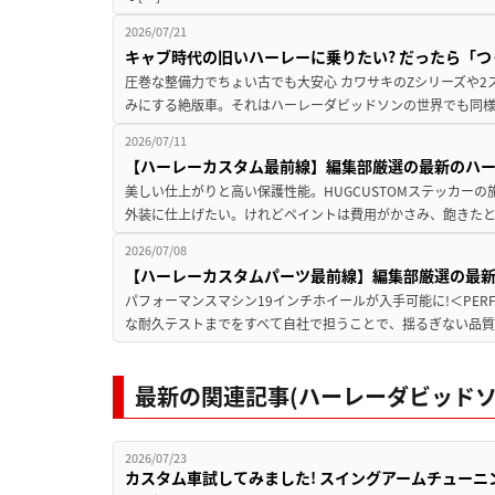
2026/07/21
キャブ時代の旧いハーレーに乗りたい? だったら「つく
圧巻な整備力でちょい古でも大安心 カワサキのZシリーズや
みにする絶版車。それはハーレーダビッドソンの世界でも同様。
2026/07/11
【ハーレーカスタム最前線】編集部厳選の最新のハーレ
美しい仕上がりと高い保護性能。HUGCUSTOMステッカーの
外装に仕上げたい。けれどペイントは費用がかさみ、飽きたと
2026/07/08
【ハーレーカスタムパーツ最前線】編集部厳選の最
パフォーマンスマシン19インチホイールが入手可能に!＜PERFOR
な耐久テストまでをすべて自社で担うことで、揺るぎない品質
最新の関連記事(ハーレーダビッドソ
2026/07/23
カスタム車試してみました! スイングアームチューニングの実