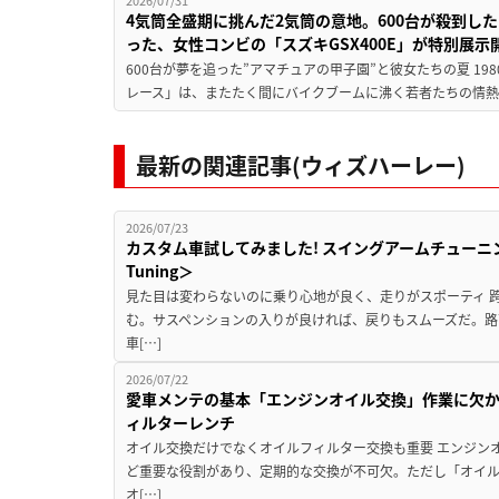
2026/07/31
4気筒全盛期に挑んだ2気筒の意地。600台が殺到し
った、女性コンビの「スズキGSX400E」が特別展示
600台が夢を追った”アマチュアの甲子園”と彼女たちの夏 19
レース」は、またたく間にバイクブームに沸く若者たちの情熱の
最新の関連記事(ウィズハーレー)
2026/07/23
カスタム車試してみました! スイングアームチューニングの実
Tuning＞
見た目は変わらないのに乗り心地が良く、走りがスポーティ 
む。サスペンションの入りが良ければ、戻りもスムーズだ。路
車[…]
2026/07/22
愛車メンテの基本「エンジンオイル交換」作業に欠
ィルターレンチ
オイル交換だけでなくオイルフィルター交換も重要 エンジン
ど重要な役割があり、定期的な交換が不可欠。ただし「オイ
オ[…]