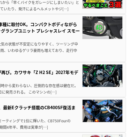
と疲れから「早くバイクをガレージにしまいたい」と
ていたり、発汗によるヘルメットやジ[…]
車種に取付OK。コンパクトボディながら
ォグランプユニット プレシャスレイ スモー
大気の状態が不安定になりやすく、ツーリング中
大雨、いわゆるゲリラ豪雨も増えており、走行中
び。カワサキ「Z H2 SE」2027年モデ
場時から変わらない、圧倒的な存在感は健在だ。
5日に発売される。 このマシンの[…]
最新Eクラッチ搭載のCB400SF復活ま
ミーティングで1位に輝いた、CB750Fourの
期間4年半、費用は実車が[…]