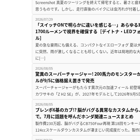
Screenshot 真夏のツーリングを終えて帰宅すると、暑さ
思うものです。しかし、走行直後のバイクには虫汚れが付着し
2026/07/29
「スイッチONで明らかに違いを感じる…」あらゆる
1700ルーメンで視界を確保する［デイトナ・LEDフ
ル］
夏の急な豪雨にも備える、コンパクトなイエローフォグ 夏は
に突然、雨が激しくなることも珍しくない。近年は局地的な
に[…]
2026/08/05
驚異のスーパーチャージャー! 200馬力のモンスターが再
ルが9/5に価格据え置きで発売
スーパーチャージャーがもたらす異次元の加速フィール 初登
カワサキの「Z H2 SE」が、2027年モデルとして2026年9月
2026/08/05
ブレンボ6基のカブ!? 脳がバグる異常なカスタムから、
で。7月に話題を呼んだホンダ関連ニュースまとめ
製作費230万超、脳がバグるCB750Four再現 第18回モンキー
124ccスケールダウンカスタムが凄まじい完成度だった。製作