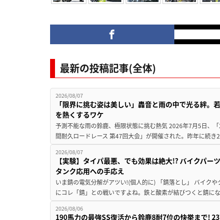
最新の投稿記事(全体)
2026/08/07
「限界に挑む姿は美しい」轟音と雨の中で光る絆。若
を熱くするワケ
予測不能な雨の鈴鹿、極限状態に挑む熱気 2026年7月5日、「20
間耐久ロードレース 第47回大会」が開催された。昨年に続き2
2026/08/07
【実験】タイパ最悪、でも効果は絶大!? バイクパー
タンク応用への手応え
いま錆の電気分解がアツい!(個人的に) 「錆落とし」 バイ
にコレ「錆」との戦いですよね。鉄と酸素が結びつくと錆にな
2026/08/06
190馬力の最強SS復活から鈴鹿8耐7位の快挙まで! 