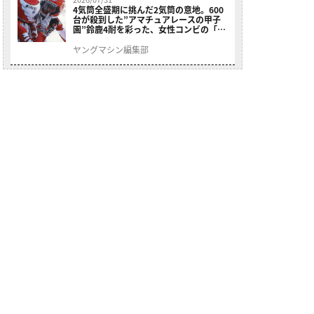
4気筒全盛期に挑んだ2気筒の意地。600
台が殺到した”アマチュアレースの甲子
園”鈴鹿4耐を彩った、女性コンビの「ス
ズキGSX400E」が特別展示開始
ヤングマシン編集部