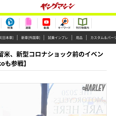
[日本車]
新車[外国車]
試乗インプレ
用品
カスタム＆パー
ー東久留米、新型コロナショック前のイベン
koも参戦】