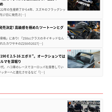
とめ
 2022年の生産終了から4年、スズキのフラッグシッ
月17日に発売さ[…]
5に発売決定! 高級感を極めたツートーンとグ
骨格」にあり! 「250ccクラスのネイキッドなん
ワサキのZ250の2027[…]
 E 2.5-16 エボⅡ”。オークションでは
クルマを深堀り
80年代、ハコ車のレースでヨーロッパを席巻してい
5リッターへと進化させるなど「[…]