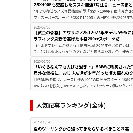
GSX400Eも交錯したスズキ関連7月注目ニュースま
4年ぶり復活のスズキ最強SS新型「GSX-R1000R」国内発売
プ・スーパースポーツ「GSX-R1000R」の国内仕様が2026年7
2026/08/06
【黄金の骨格】カワサキ Z250 2027年モデルが9/
ラフィック刷新を遂げた本格250ccスポーツだ
ゴールドフレームが魅せる圧倒的色気! 2026年型との違いは「
て、どれも似たようなものだ」などと侮るなかれ。今回発表されたカ
2026/08/06
「いくらなんでも大げさ過ぎ…」BMWに嘲笑された“190
意外な価格に。おじさん達が少年だった頃の憧れの
打倒BMWを掲げ、レース仕様の190Eの開発がスタート 19
たのはM3を投入したBMWでした。2.3リッターの直4から2.
人気記事ランキング(全体)
2026/08/04
夏のツーリングから帰ってきたらやるべきこと３選