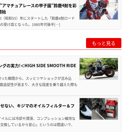
た”アマチュアレースの甲子園”鈴鹿4耐を彩
開始
80（昭和55）年にスタートした「鈴鹿4耐ロード
受け皿となった。1980年代後半[…]
もっと見る
力!＜HIGH SIDE SMOOTH RIDE
跨った瞬間から、スッとリヤショックが沈み込
面追従性が高まり、大きな段差を乗り越えた際も
かせない、キジマのオイルフィルター＆フ
オイルには冷却や潤滑、コンプレッション維持な
ル交換しているから安心」というのは間違いで、