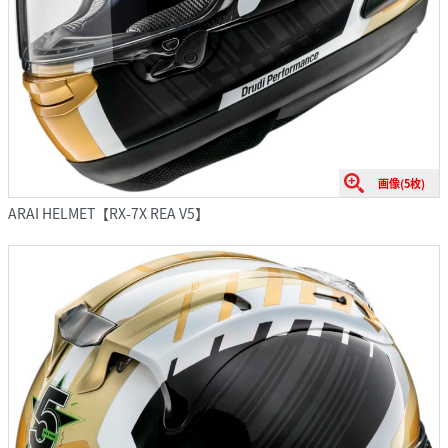
画像(5枚)
ARAI HELMET【RX-7X REA V5】