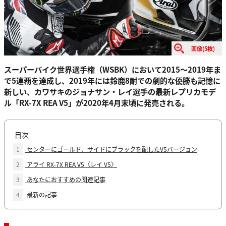
画像(5枚)
スーパーバイク世界選手権（WSBK）において2015～2019年ま
で5連覇を達成し、2019年には鈴鹿8耐での劇的な優勝も記憶に
新しい、カワサキのジョナサン・レイ選手の最新レプリカモデ
ル「RX-7X REA V5」が2020年4月末頃に発売される。
目次
1
センターにゴールド、サイドにブラックを配したV5バージョン
2
アライ RX-7X REA V5〈レイ V5〉
3
あなたにおすすめの関連記事
4
最新の記事