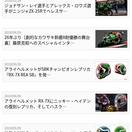
2020/01/24
ジョナサン・レイ選手とアレックス・ロウズ選
手がニンジャZX-25Rでヘレスサ…
2019/08/20
26年ぶり［劇的なカワサキ鈴鹿8耐優勝の舞台
裏］藤原克昭へのスペシャルインタ…
2019/05/28
アライヘルメットがSBKチャンピオンレプリカ
『RX-7X REA SB』を発…
2019/08/09
アライヘルメット RX-7Xにニッキー・ヘイデン
の復刻レプリカ、そしてハスラ…
2019/05/29