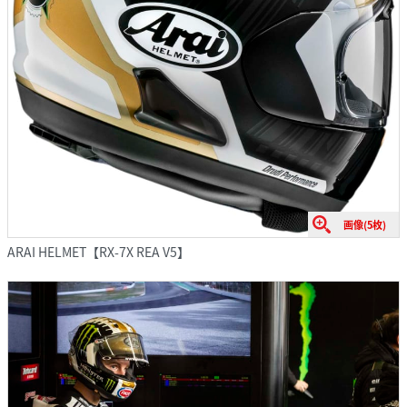
画像(5枚)
ARAI HELMET【RX-7X REA V5】