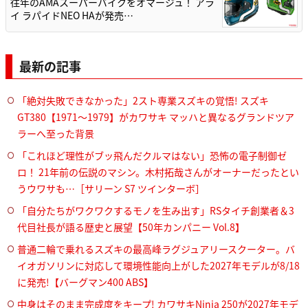
往年のAMAスーパーバイクをオマージュ！ アラ
イ ラパイドNEO HAが発売…
最新の記事
「絶対失敗できなかった」2スト専業スズキの覚悟! スズキ
GT380【1971～1979】がカワサキ マッハと異なるグランドツア
ラーへ至った背景
「これほど理性がブッ飛んだクルマはない」恐怖の電子制御ゼ
ロ！ 21年前の伝説のマシン。木村拓哉さんがオーナーだったとい
うウワサも…［サリーン S7 ツインターボ］
「自分たちがワクワクするモノを生み出す」RSタイチ創業者＆3
代目社長が語る歴史と展望【50年カンパニー Vol.8】
普通二輪で乗れるスズキの最高峰ラグジュアリースクーター。バ
イオガソリンに対応して環境性能向上がした2027年モデルが8/18
に発売!【バーグマン400 ABS】
中身はそのまま完成度をキープ! カワサキNinja 250が2027年モデ