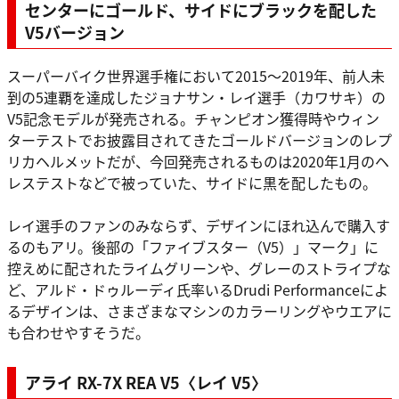
センターにゴールド、サイドにブラックを配した
V5バージョン
スーパーバイク世界選手権において2015～2019年、前人未
到の5連覇を達成したジョナサン・レイ選手（カワサキ）の
V5記念モデルが発売される。チャンピオン獲得時やウィン
ターテストでお披露目されてきたゴールドバージョンのレプ
リカヘルメットだが、今回発売されるものは2020年1月のヘ
レステストなどで被っていた、サイドに黒を配したもの。
レイ選手のファンのみならず、デザインにほれ込んで購入す
るのもアリ。後部の「ファイブスター（V5）」マーク」に
控えめに配されたライムグリーンや、グレーのストライプな
ど、アルド・ドゥルーディ氏率いるDrudi Performanceによ
るデザインは、さまざまなマシンのカラーリングやウエアに
も合わせやすそうだ。
アライ RX-7X REA V5〈レイ V5〉