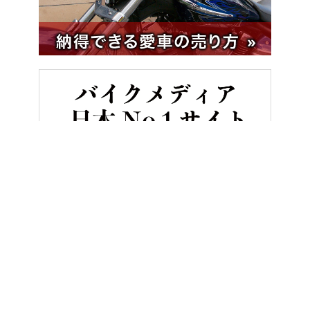
HOME
バイク用品
アライ「RX-7X」にジョナサン・レイのSBK