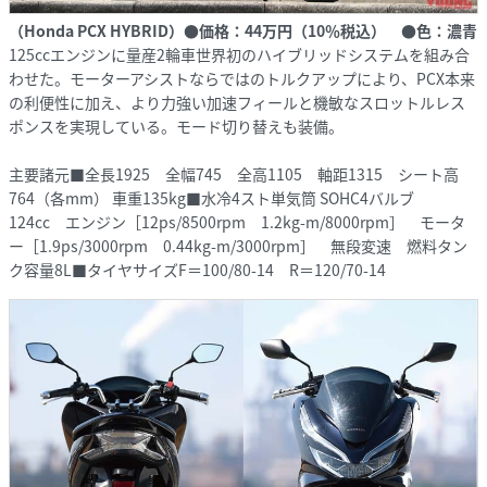
（Honda PCX HYBRID）●価格：44万円（10％税込） ●色：濃青
125ccエンジンに量産2輪車世界初のハイブリッドシステムを組み合
わせた。モーターアシストならではのトルクアップにより、PCX本来
の利便性に加え、より力強い加速フィールと機敏なスロットルレス
ポンスを実現している。モード切り替えも装備。
主要諸元■全長1925 全幅745 全高1105 軸距1315 シート高
764（各mm） 車重135kg■水冷4スト単気筒 SOHC4バルブ
124cc エンジン［12ps/8500rpm 1.2kg-m/8000rpm］ モータ
ー［1.9ps/3000rpm 0.44kg-m/3000rpm］ 無段変速 燃料タン
ク容量8L■タイヤサイズF＝100/80-14 R＝120/70-14