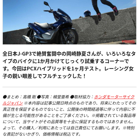
全日本J-GP3で絶賛奮闘中の岡崎静夏さんが、いろいろなタ
イプのバイクに1か月かけてじっくり試乗するコーナーで
す。今回はPCXハイブリッドを1ヶ月テスト。レーシング女
子の鋭い眼差しでフルチェックした！
●まとめ：高橋 剛 ●写真：楠堂亜希 ●取材協力：
ホンダモーターサイク
ルジャパン
※本内容は記事公開日時点のものであり、将来にわたってその
真正性を保証するものでないこと、公開後の時間経過等に伴って内容に不
備が生じる可能性があることをご了承ください。※掲載されている製品等
について、当サイトがその品質等を十全に保証するものではありません。
よって、その購入／利用にあたっては自己責任にてお願いします。※特別
な表記がないかぎり、価格情報は税込です。