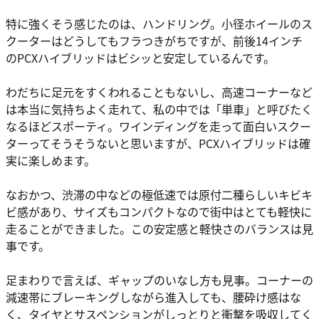
特に強くそう感じたのは、ハンドリング。小径ホイールのス
クーターはどうしてもフラつきがちですが、前後14インチ
のPCXハイブリッドはビシッと安定しているんです。
わだちに足元をすくわれることもないし、高速コーナーなど
は本当に気持ちよく走れて、私の中では「単車」と呼びたく
なるほどスポーティ。ワインディングを走って面白いスクー
ターってそうそうないと思いますが、PCXハイブリッドは確
実に楽しめます。
なおかつ、渋滞の中などの極低速では原付二種らしいキビキ
ビ感があり、サイズもコンパクトなので街中はとても軽快に
走ることができました。この安定感と軽快さのバランスは見
事です。
足まわりで言えば、ギャップのいなし方も見事。コーナーの
減速帯にブレーキングしながら進入しても、腰砕け感はな
く、タイヤとサスペンションがしっとりと衝撃を吸収してく