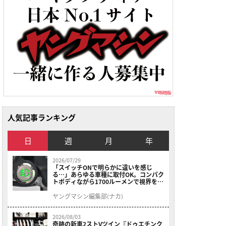
人気記事ランキング
日
週
月
年
2026/07/29
「スイッチONで明らかに違いを感じ
る…」あらゆる車種に取付OK。コンパク
トボディながら1700ルーメンで視界を確
保する［デイトナ・LEDフォグランプユ
ニット プレシャスレイ スモール］
ヤングマシン編集部(ナカ)
2026/08/03
奇跡の新車2ストVツイン『ドゥエチンク