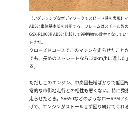
【アグレッシブなボディワークでスピード感を表現】イン
ABSと車体基本部を共用する。フレームはスチール製
GSX-R1000R ABSと比較して9割程度の数字と
トさだ。
クローズドコースでこのマシンを走らせたこと
でも、長めのストレートなら120km/hに達
る。
ただしこのエンジン、中高回転域ばかりで低回
常的な市街地走行との相性も悪くない。特に秀逸
走らせたとき。SV650などのようなローRPM
げで、エンジンがストールせず回り続けてくれ