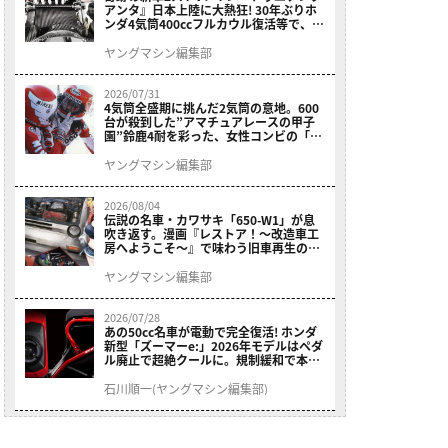
アンタ』日本上陸に大熱狂! 30年ぶりホ
ンダ4気筒400ccフルカウル復活等で、ロ
マン溢れる1ヶ月に【7月ホットなバイク
ニュース振り返り】
ヤングマシン編集部
2026/07/31
4気筒全盛期に挑んだ2気筒の意地。600
台が殺到した”アマチュアレースの甲子
園”鈴鹿4耐を彩った、女性コンビの「ス
ズキGSX400E」が特別展示開始
ヤングマシン編集部
2026/08/04
伝説の名車・カワサキ「650-W1」が息
吹き返す。漫画『レストア！～改造車工
房へようこそ～』で味わう旧車再生のロ
マン
ヤングマシン編集部
2026/07/28
あの50cc名車が電動で完全復活! ホンダ
新型「ズーマーe:」2026年モデルはペダ
ル廃止で超絶クールに。規制緩和で本来
の姿へ【海外】
石川順一(ヤングマシン編集部)