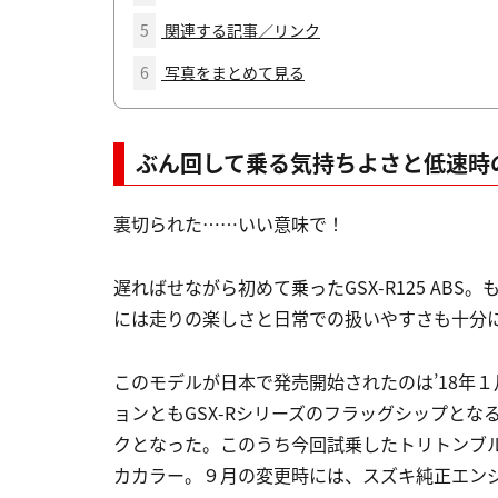
5
関連する記事／リンク
6
写真をまとめて見る
ぶん回して乗る気持ちよさと低速時
裏切られた……いい意味で！
遅ればせながら初めて乗ったGSX-R125 AB
には走りの楽しさと日常での扱いやすさも十分
このモデルが日本で発売開始されたのは’18年
ョンともGSX-RシリーズのフラッグシップとなるG
クとなった。このうち今回試乗したトリトンブル
カカラー。９月の変更時には、スズキ純正エン