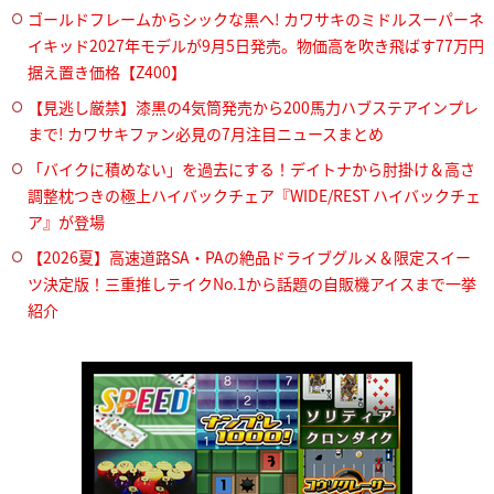
ゴールドフレームからシックな黒へ! カワサキのミドルスーパーネ
イキッド2027年モデルが9月5日発売。物価高を吹き飛ばす77万円
据え置き価格【Z400】
【見逃し厳禁】漆黒の4気筒発売から200馬力ハブステアインプレ
まで! カワサキファン必見の7月注目ニュースまとめ
「バイクに積めない」を過去にする！デイトナから肘掛け＆高さ
調整枕つきの極上ハイバックチェア『WIDE/REST ハイバックチェ
ア』が登場
【2026夏】高速道路SA・PAの絶品ドライブグルメ＆限定スイー
ツ決定版！三重推しテイクNo.1から話題の自販機アイスまで一挙
紹介