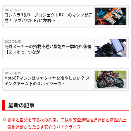
2022/07/12
ヨシムラR＆D「プロジェクトR7」のマシンが完
成！ ヤマハYZF-R7に左右…
2022/06/05
海外メーカーの搭載車種と機能を一挙紹介:後編
【スマホと “つなが…
2022/04/25
MotoGPマシンはリヤタイヤを冷やしたい？ ス
イングアーム下のスポイラーの…
最新の記事
愛車と自分を守る秋の約束。二輪車安全運転推進運動と盗難防止
強化運動がもたらす安心のバイクライフ