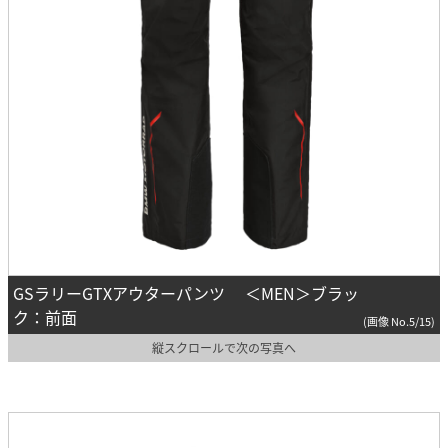
GSラリーGTXアウターパンツ ＜MEN＞ブラッ
ク：前面
(画像 No.5/15)
縦スクロールで次の写真へ