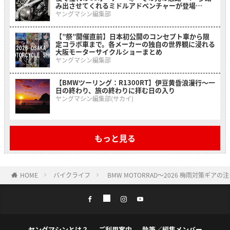
み出させてくれるミドルアドベンチャーが登場
【BMW F 450 GS】
ヤングマシン編集部
【”祭”開催直前】日本初公開のコンセプト車から限
定コラボ車まで。各メーカーの独自の世界観に浸れる
大阪モーターサイクルショーまとめ
ヤングマシン編集部
【BMWツーリング：R1300RT】伊豆黄昏浪漫行〜一
日の終わり、旅の終わりに拝む日の入り
ヤングマシン編集部(サカイ)
もっと見る
HOME
バイクライフ
BMW MOTORRAD〜2026 梅雨対策ギアの
ヤングマシンとは？
ご利用案内
執筆／編集メンバー