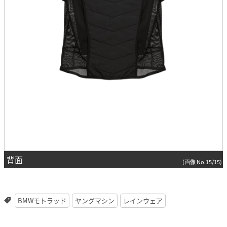
背面
(画像 No.15/15)
BMWモトラッド
ヤングマシン
レインウェア