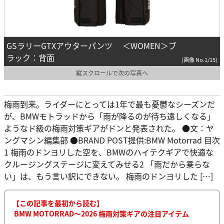
GSラリーGTXアウターパンツ ＜WOMEN＞ブ
ラック：背面
(画像 No.1/15)
縦スクロールで次の写真へ
梅雨到来。ライダーにとっては1年で最も憂鬱なシーズンだ
が、BMWモトラッドから「雨が降るのが待ち遠しくなる」
ようなド級の梅雨対策ギアがドンと発表された。 ●文：ヤ
ングマシン編集部 ●BRAND POST提供:BMW Motorrad 目次
1 梅雨のドンヨリした空を、BMWのハイテクギアで快適な
クルージングステージに変えてみせる2 「雨だから乗らな
い」は、もう言い訳にできない。 梅雨のドンヨリした […]
【この記事を最初から読む】
BMW MOTORRAD〜2026 梅雨対策ギアの注目アイテム