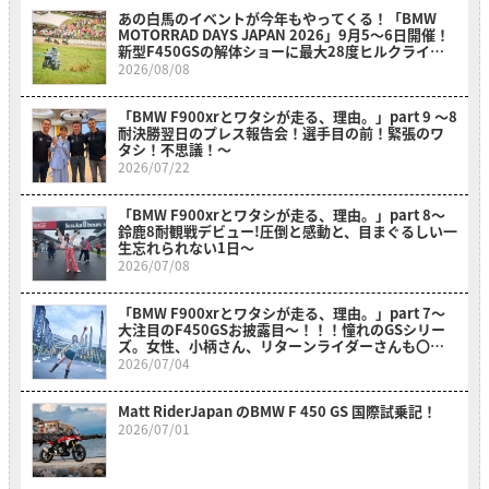
あの白馬のイベントが今年もやってくる！「BMW
MOTORRAD DAYS JAPAN 2026」9月5〜6日開催！
新型F450GSの解体ショーに最大28度ヒルクライム
も必見！
2026/08/08
「BMW F900xrとワタシが走る、理由。」part 9 〜8
耐決勝翌日のプレス報告会！選手目の前！緊張のワ
タシ！不思議！〜
2026/07/22
「BMW F900xrとワタシが走る、理由。」part 8〜
鈴鹿8耐観戦デビュー!圧倒と感動と、目まぐるしい一
生忘れられない1日〜
2026/07/08
「BMW F900xrとワタシが走る、理由。」part 7～
大注目のF450GSお披露目～！！！憧れのGSシリー
ズ。女性、小柄さん、リターンライダーさんも〇〇
のおかげでスイスイ乗れそうだ？！～
2026/07/04
Matt RiderJapan のBMW F 450 GS 国際試乗記！
2026/07/01