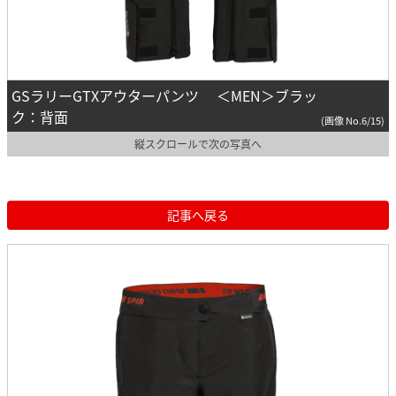
GSラリーGTXアウターパンツ ＜MEN＞ブラッ
ク：背面
(画像 No.6/15)
縦スクロールで次の写真へ
記事へ戻る