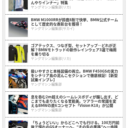
んやりインナー」特集
ヤングマシン編集部(リカ)
BMW M1000RRが鈴鹿8耐で快挙、BMW公式チーム
として歴史的な表彰台を獲得！
ヤングマシン編集部(サカイ)
ゴアテックス、つなぎ型、セットアップ…どれが正
解？BMWモトラッドの新作レインウェア3選で梅雨
を乗り切る
ヤングマシン編集部(リカ)
扱いやすさと本格装備の両立。BMW F450GSの実力
をシチリア島の泥んこセクションで徹底検証!【新型
試乗インプレ】
ヤングマシン編集部
息を呑む2m超えのシームレスボディが醸し出す、ど
こまでも走りたくなる官能美。ツアラーの常識を変
えるBMWの直6コンセプト「Vision K18」が公開
ヤングマシン編集部
「ちょうどいい」からどこへでも行ける。100万円前
後で憧れのGSオーナーへ。“その先の悪路”へ一歩踏