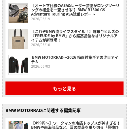
【オートマ仕様のASA&レーダー装備がロングツーリ
ングの概念を一変させる!】BMW R1300 GS
Adventure Touring ASA試乗レポート
2026/06/19
【これぞBMW流ライフスタイル！】麻布台ヒルズの
『FREUDE by BMW』から超高品位なオリジナルア
イテムが新登場！
2026/06/10
BMW MOTORRAD〜2026 梅雨対策ギアの注目アイ
テム
2026/06/03
もっと見る
BMW MOTORRADに関連する編集記事
【499円〜】ワークマンの冷感トップスが神すぎる！
BMWや南海部品など、夏の酷暑を乗り切る「最強ひ