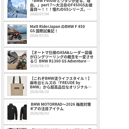
「BMW F900xrとワタシが走る、理
由。」part 7～大注目のF450GSお披
露目～！！！憧れのGSシリーズ。女
性、小柄さん、リターンライダーさん
2026/07/04
も〇〇のおかげでスイスイ乗れそう
だ？！～
Matt RiderJapan のBMW F 450
GS 国際試乗記！
2026/07/01
【オートマ仕様のASA&レーダー装備
がロングツーリングの概念を一変させ
る!】BMW R1300 GS Adventure
Touring ASA試乗レポート
2026/06/19
【これぞBMW流ライフスタイル！】
麻布台ヒルズの『FREUDE by
BMW』から超高品位なオリジナルア
イテムが新登場！
2026/06/10
BMW MOTORRAD〜2026 梅雨対策
ギアの注目アイテム
2026/06/03