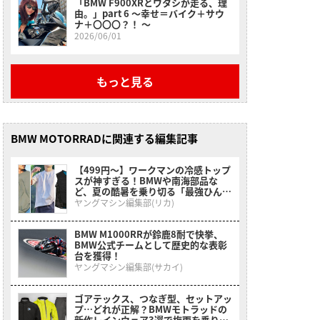
「BMW F900XRとワタシが走る、理
由。」part 6 〜幸せ＝バイク＋サウ
ナ＋〇〇〇？！ 〜
2026/06/01
もっと見る
BMW MOTORRADに関連する編集記事
【499円〜】ワークマンの冷感トップ
スが神すぎる！BMWや南海部品な
ど、夏の酷暑を乗り切る「最強ひんや
りインナー」特集
ヤングマシン編集部(リカ)
BMW M1000RRが鈴鹿8耐で快挙、
BMW公式チームとして歴史的な表彰
台を獲得！
ヤングマシン編集部(サカイ)
ゴアテックス、つなぎ型、セットアッ
プ…どれが正解？BMWモトラッドの
新作レインウェア3選で梅雨を乗り切