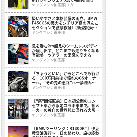
る
ヤングマシン編集部(リカ)
扱いやすさと本格装備の両立。BMW
F450GSの実力をシチリア島の泥んこ
セクションで徹底検証!【新型試乗イ
ンプレ】
ヤングマシン編集部
息を呑む2m超えのシームレスボディ
が醸し出す、どこまでも走りたくなる
官能美。ツアラーの常識を変える
BMWの直6コンセプト「Vision
ヤングマシン編集部
K18」が公開
「ちょうどいい」からどこへでも行け
る。100万円前後で憧れのGSオーナ
ーへ。“その先の悪路”へ一歩踏み出
させてくれるミドルアドベンチャーが
ヤングマシン編集部
登場【BMW F 450 GS】
【”祭”開催直前】日本初公開のコン
セプト車から限定コラボ車まで。各メ
ーカーの独自の世界観に浸れる大阪モ
ーターサイクルショーまとめ
ヤングマシン編集部
【BMWツーリング：R1300RT】伊豆
黄昏浪漫行〜一日の終わり、旅の終わ