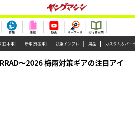
[日本車]
新車[外国車]
試乗インプレ
用品
カスタム＆パー
MOTORRAD〜2026 梅雨対策ギアの注目アイ