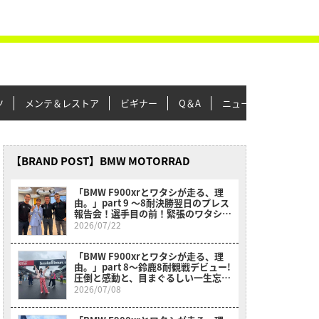
ツ
メンテ＆レストア
ビギナー
Q＆A
ニュース＆トピックス
【BRAND POST】BMW MOTORRAD
「BMW F900xrとワタシが走る、理
由。」part 9 〜8耐決勝翌日のプレス
報告会！選手目の前！緊張のワタシ！
不思議！〜
2026/07/22
「BMW F900xrとワタシが走る、理
由。」part 8〜鈴鹿8耐観戦デビュー!
圧倒と感動と、目まぐるしい一生忘れ
られない1日〜
2026/07/08