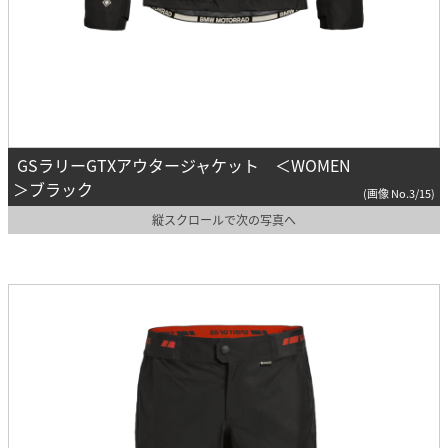
GSラリーGTXアウタージャケット ＜WOMEN
＞ブラック
(画像 No.3/15)
縦スクロールで次の写真へ