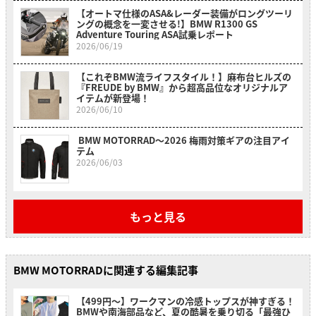
【オートマ仕様のASA&レーダー装備がロングツーリ
ングの概念を一変させる!】BMW R1300 GS
Adventure Touring ASA試乗レポート
2026/06/19
【これぞBMW流ライフスタイル！】麻布台ヒルズの
『FREUDE by BMW』から超高品位なオリジナルア
イテムが新登場！
2026/06/10
BMW MOTORRAD〜2026 梅雨対策ギアの注目アイ
テム
2026/06/03
もっと見る
BMW MOTORRADに関連する編集記事
【499円〜】ワークマンの冷感トップスが神すぎる！
BMWや南海部品など、夏の酷暑を乗り切る「最強ひ