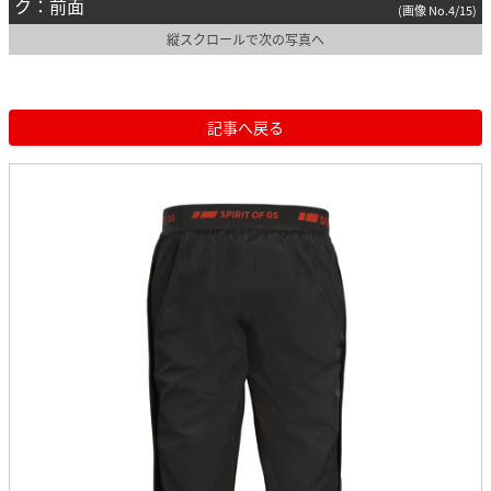
ク：前面
(画像 No.4/15)
縦スクロールで次の写真へ
記事へ戻る