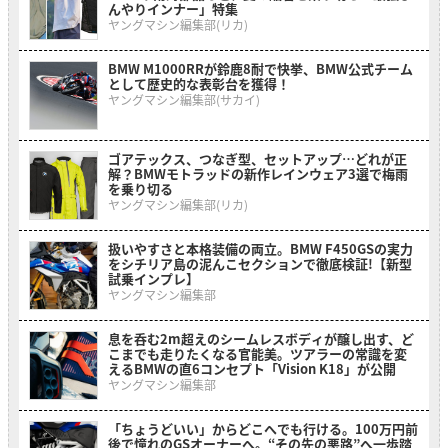
んやりインナー」特集
ヤングマシン編集部(リカ)
BMW M1000RRが鈴鹿8耐で快挙、BMW公式チーム
として歴史的な表彰台を獲得！
ヤングマシン編集部(サカイ)
ゴアテックス、つなぎ型、セットアップ…どれが正
解？BMWモトラッドの新作レインウェア3選で梅雨
を乗り切る
ヤングマシン編集部(リカ)
扱いやすさと本格装備の両立。BMW F450GSの実力
をシチリア島の泥んこセクションで徹底検証!【新型
試乗インプレ】
ヤングマシン編集部
息を呑む2m超えのシームレスボディが醸し出す、ど
こまでも走りたくなる官能美。ツアラーの常識を変
えるBMWの直6コンセプト「Vision K18」が公開
ヤングマシン編集部
「ちょうどいい」からどこへでも行ける。100万円前
後で憧れのGSオーナーへ。“その先の悪路”へ一歩踏