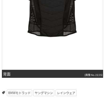
背面
(画像 No.15/15)
BMWモトラッド
ヤングマシン
レインウェア