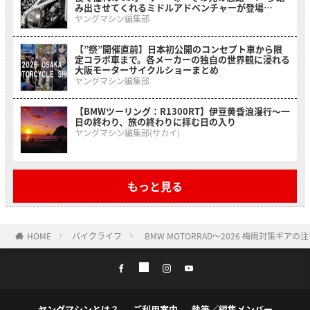
み出させてくれるミドルアドベンチャーが登場
【BMW F 450 GS】
ヤングマシン編集部
【”祭”開催直前】日本初公開のコンセプト車から限
定コラボ車まで。各メーカーの独自の世界観に浸れる
大阪モーターサイクルショーまとめ
ヤングマシン編集部
【BMWツーリング：R1300RT】伊豆黄昏浪漫行〜一
日の終わり、旅の終わりに拝む日の入り
ヤングマシン編集部(サカイ)
もっと見る
HOME
バイクライフ
BMW MOTORRAD〜2026 梅雨対策ギアの
ヤングマシンとは？
ご利用案内
執筆／編集メンバー