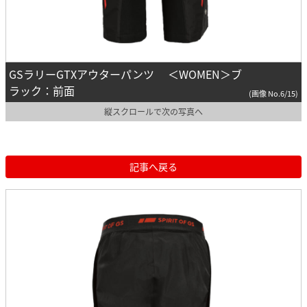
GSラリーGTXアウターパンツ ＜WOMEN＞ブ
ラック：前面
(画像 No.6/15)
縦スクロールで次の写真へ
記事へ戻る