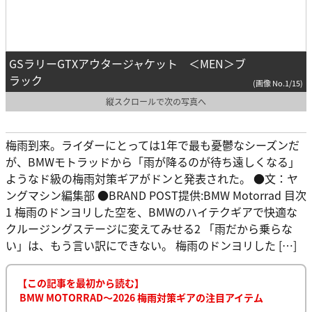
GSラリーGTXアウタージャケット ＜MEN＞ブ
ラック
(画像 No.1/15)
縦スクロールで次の写真へ
梅雨到来。ライダーにとっては1年で最も憂鬱なシーズンだ
が、BMWモトラッドから「雨が降るのが待ち遠しくなる」
ようなド級の梅雨対策ギアがドンと発表された。 ●文：ヤ
ングマシン編集部 ●BRAND POST提供:BMW Motorrad 目次
1 梅雨のドンヨリした空を、BMWのハイテクギアで快適な
クルージングステージに変えてみせる2 「雨だから乗らな
い」は、もう言い訳にできない。 梅雨のドンヨリした […]
【この記事を最初から読む】
BMW MOTORRAD〜2026 梅雨対策ギアの注目アイテム