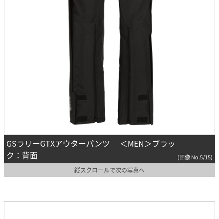
GSラリーGTXアウターパンツ ＜MEN＞ブラッ
ク：背面
(画像 No.5/15)
縦スクロールで次の写真へ