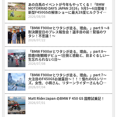
あの白馬のイベントが今年もやってくる！「BMW
MOTORRAD DAYS JAPAN 2026」9月5〜6日開催！
新型F450GSの解体ショーに最大28度ヒルクライム
も必見！
2026/08/08
「BMW F900xrとワタシが走る、理由。」part 9 〜8
耐決勝翌日のプレス報告会！選手目の前！緊張のワ
タシ！不思議！〜
2026/07/22
「BMW F900xrとワタシが走る、理由。」part 8〜
鈴鹿8耐観戦デビュー!圧倒と感動と、目まぐるしい一
生忘れられない1日〜
2026/07/08
「BMW F900xrとワタシが走る、理由。」part 7～
大注目のF450GSお披露目～！！！憧れのGSシリー
ズ。女性、小柄さん、リターンライダーさんも〇〇
のおかげでスイスイ乗れそうだ？！～
2026/07/04
Matt RiderJapan のBMW F 450 GS 国際試乗記！
2026/07/01