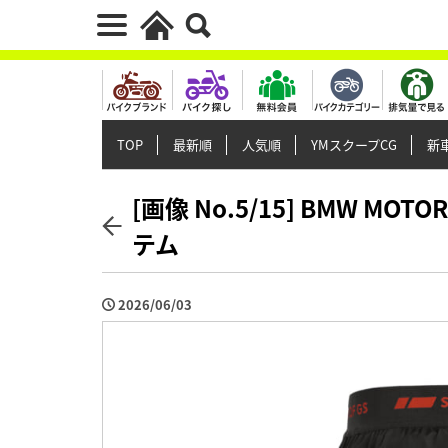
TOP
最新順
人気順
YMスクープCG
新車
[画像 No.5/15] BMW M
テム
2026/06/03