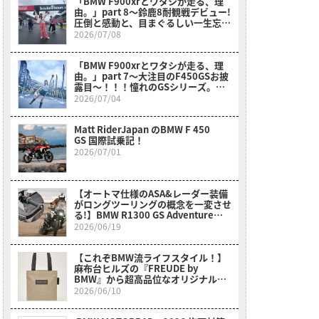
「BMW F900xrとワタシが走る、理
由。」part 8〜鈴鹿8耐観戦デビュー!
圧倒と感動と、目まぐるしい一生忘れ
られない1日〜
2026/07/08
「BMW F900xrとワタシが走る、理
由。」part 7～大注目のF450GSお披
露目～！！！憧れのGSシリーズ。女
性、小柄さん、リターンライダーさん
2026/07/04
も〇〇のおかげでスイスイ乗れそう
だ？！～
Matt RiderJapan のBMW F 450
GS 国際試乗記！
2026/07/01
【オートマ仕様のASA&レーダー装備
がロングツーリングの概念を一変させ
る!】BMW R1300 GS Adventure
Touring ASA試乗レポート
2026/06/19
【これぞBMW流ライフスタイル！】
麻布台ヒルズの『FREUDE by
BMW』から超高品位なオリジナルア
イテムが新登場！
2026/06/10