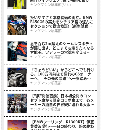
る
ヤングマシン編集部(リカ)
扱いやすさと本格装備の両立。BMW
F450GSの実力をシチリア島の泥んこ
セクションで徹底検証!【新型試乗イ
ンプレ】
ヤングマシン編集部
息を呑む2m超えのシームレスボディ
が醸し出す、どこまでも走りたくなる
官能美。ツアラーの常識を変える
BMWの直6コンセプト「Vision
ヤングマシン編集部
K18」が公開
「ちょうどいい」からどこへでも行け
る。100万円前後で憧れのGSオーナ
ーへ。“その先の悪路”へ一歩踏み出
させてくれるミドルアドベンチャーが
ヤングマシン編集部
登場【BMW F 450 GS】
【”祭”開催直前】日本初公開のコン
セプト車から限定コラボ車まで。各メ
ーカーの独自の世界観に浸れる大阪モ
ーターサイクルショーまとめ
ヤングマシン編集部
【BMWツーリング：R1300RT】伊豆
黄昏浪漫行〜一日の終わり、旅の終わ