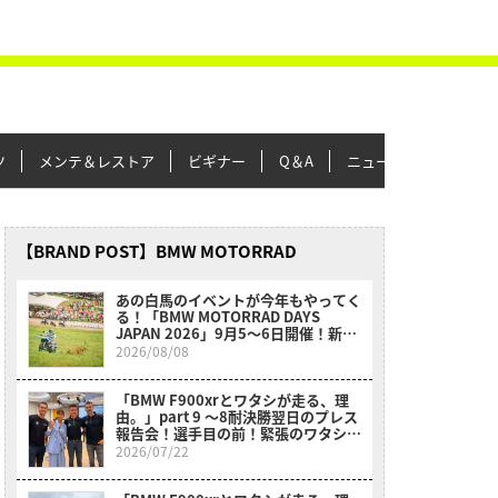
ツ
メンテ＆レストア
ビギナー
Q＆A
ニュース＆トピックス
【BRAND POST】BMW MOTORRAD
あの白馬のイベントが今年もやってく
る！「BMW MOTORRAD DAYS
JAPAN 2026」9月5〜6日開催！新型
F450GSの解体ショーに最大28度ヒル
2026/08/08
クライムも必見！
「BMW F900xrとワタシが走る、理
由。」part 9 〜8耐決勝翌日のプレス
報告会！選手目の前！緊張のワタシ！
不思議！〜
2026/07/22