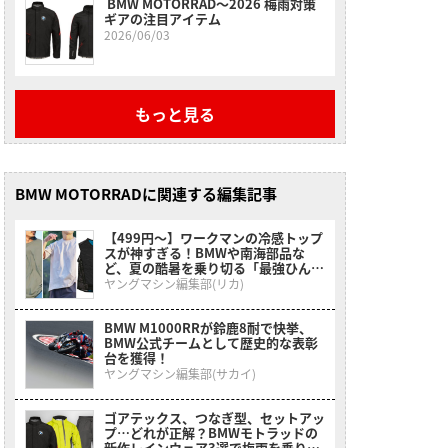
BMW MOTORRAD〜2026 梅雨対策
ギアの注目アイテム
2026/06/03
もっと見る
BMW MOTORRADに関連する編集記事
【499円〜】ワークマンの冷感トップ
スが神すぎる！BMWや南海部品な
ど、夏の酷暑を乗り切る「最強ひんや
りインナー」特集
ヤングマシン編集部(リカ)
BMW M1000RRが鈴鹿8耐で快挙、
BMW公式チームとして歴史的な表彰
台を獲得！
ヤングマシン編集部(サカイ)
ゴアテックス、つなぎ型、セットアッ
プ…どれが正解？BMWモトラッドの
新作レインウェア3選で梅雨を乗り切