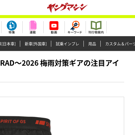
[日本車]
新車[外国車]
試乗インプレ
用品
カスタム＆パー
OTORRAD〜2026 梅雨対策ギアの注目アイ