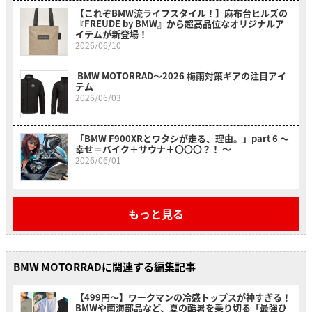
【これぞBMW流ライフスタイル！】麻布台ヒルズの
『FREUDE by BMW』から超高品位なオリジナルア
イテムが新登場！
2026/06/10
BMW MOTORRAD〜2026 梅雨対策ギアの注目アイ
テム
2026/06/03
「BMW F900XRとワタシが走る、理由。」part 6 〜
幸せ＝バイク＋サウナ＋〇〇〇？！ 〜
2026/06/01
もっと見る
BMW MOTORRADに関連する編集記事
【499円〜】ワークマンの冷感トップスが神すぎる！
BMWや南海部品など、夏の酷暑を乗り切る「最強ひ