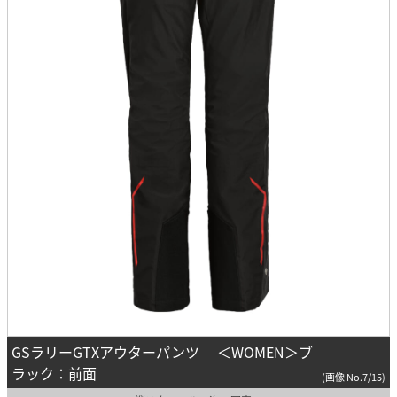
GSラリーGTXアウターパンツ ＜WOMEN＞ブ
ラック：前面
(画像 No.7/15)