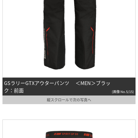
GSラリーGTXアウターパンツ ＜MEN＞ブラッ
ク：前面
(画像 No.5/15)
縦スクロールで次の写真へ