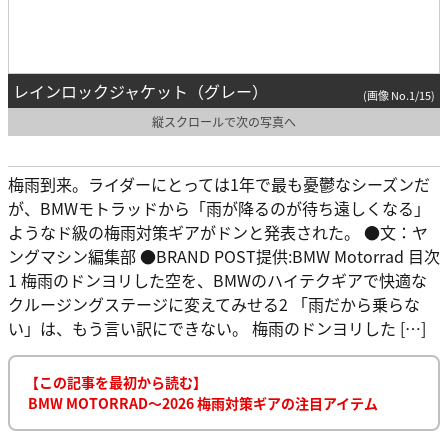
レインロックジャケット（グレー）
(画像 No.1/15)
縦スクロールで次の写真へ
梅雨到来。ライダーにとっては1年で最も憂鬱なシーズンだ
が、BMWモトラッドから「雨が降るのが待ち遠しくなる」
ようなド級の梅雨対策ギアがドンと発表された。 ●文：ヤ
ングマシン編集部 ●BRAND POST提供:BMW Motorrad 目次
1 梅雨のドンヨリした空を、BMWのハイテクギアで快適な
クルージングステージに変えてみせる2 「雨だから乗らな
い」は、もう言い訳にできない。 梅雨のドンヨリした […]
【この記事を最初から読む】
BMW MOTORRAD〜2026 梅雨対策ギアの注目アイテム