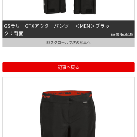
GSラリーGTXアウターパンツ ＜MEN＞ブラッ
ク：背面
(画像 No.6/15)
縦スクロールで次の写真へ
記事へ戻る