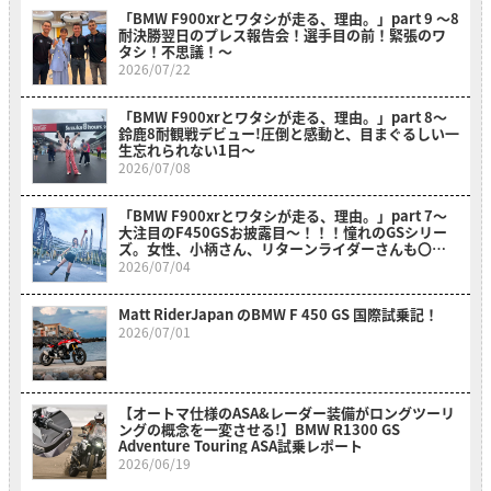
「BMW F900xrとワタシが走る、理由。」part 9 〜8
耐決勝翌日のプレス報告会！選手目の前！緊張のワ
タシ！不思議！〜
2026/07/22
「BMW F900xrとワタシが走る、理由。」part 8〜
鈴鹿8耐観戦デビュー!圧倒と感動と、目まぐるしい一
生忘れられない1日〜
2026/07/08
「BMW F900xrとワタシが走る、理由。」part 7～
大注目のF450GSお披露目～！！！憧れのGSシリー
ズ。女性、小柄さん、リターンライダーさんも〇〇
のおかげでスイスイ乗れそうだ？！～
2026/07/04
Matt RiderJapan のBMW F 450 GS 国際試乗記！
2026/07/01
【オートマ仕様のASA&レーダー装備がロングツーリ
ングの概念を一変させる!】BMW R1300 GS
Adventure Touring ASA試乗レポート
2026/06/19