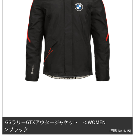
GSラリーGTXアウタージャケット ＜WOMEN
＞ブラック
(画像 No.4/15)