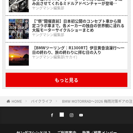
み出させてくれるミドルアドベンチャーが登場
【BMW F 450 GS】
ヤングマシン編集部
【”祭”開催直前】日本初公開のコンセプト車から限
定コラボ車まで。各メーカーの独自の世界観に浸れる
大阪モーターサイクルショーまとめ
ヤングマシン編集部
【BMWツーリング：R1300RT】伊豆黄昏浪漫行〜一
日の終わり、旅の終わりに拝む日の入り
ヤングマシン編集部(サカイ)
もっと見る
HOME
バイクライフ
BMW MOTORRAD〜2026 梅雨対策ギアの
ヤングマシンとは？
ご利用案内
執筆／編集メンバー