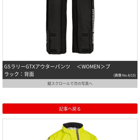
GSラリーGTXアウターパンツ ＜WOMEN＞ブ
ラック：背面
(画像 No.8/15)
縦スクロールで次の写真へ
記事へ戻る