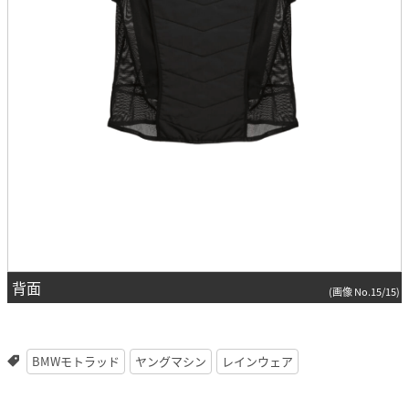
背面
(画像 No.15/15)
BMWモトラッド
ヤングマシン
レインウェア