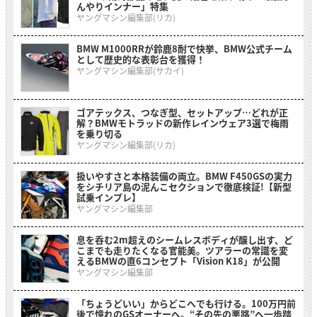
んやりインナー」特集
ヤングマシン編集部(リカ)
BMW M1000RRが鈴鹿8耐で快挙、BMW公式チーム
として歴史的な表彰台を獲得！
ヤングマシン編集部(サカイ)
ゴアテックス、つなぎ型、セットアップ…どれが正
解？BMWモトラッドの新作レインウェア3選で梅雨
を乗り切る
ヤングマシン編集部(リカ)
扱いやすさと本格装備の両立。BMW F450GSの実力
をシチリア島の泥んこセクションで徹底検証!【新型
試乗インプレ】
ヤングマシン編集部
息を呑む2m超えのシームレスボディが醸し出す、ど
こまでも走りたくなる官能美。ツアラーの常識を変
えるBMWの直6コンセプト「Vision K18」が公開
ヤングマシン編集部
「ちょうどいい」からどこへでも行ける。100万円前
後で憧れのGSオーナーへ。“その先の悪路”へ一歩踏