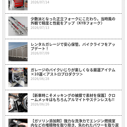
2026/07/14
少数派となった正立フォークにこだわり。当時風の
外観で精度と性能をアップ〈KYBフォーク〉
2026/07/13
レンタルガレージで安心保管。バイクライフをアッ
プデート！
2026/07/09
ガレージのバイクいじりが楽しくなる厳選アイテム
×10選＜アストロプロダクツ＞
2026/06/28
【新車時こそメッキングの被膜で素材を保護】クロ
ームメッキはもちろんアルマイトやステンレスも!!
2026/06/26
【ガソリン添加剤】強力な洗浄力でエンジン燃焼室
内などの堆積物を取り除き、失われたパワーを取り戻