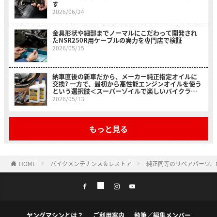
す
2026/06/24
金具形状や細部までノーマルにこだわって開発され
たNSR250R用ケーブルの実力を専門店で検証
2026/05/15
納車直後の新車だから、メーカー純正指定オイルに
交換? 一方で、最初から高性能エンジンオイルを使う
という選択肢＜スーパーゾイルで楽しいバイクライ
フ＞
2026/05/13
もっと見る
HOME
バイクメンテナンス＆レストア
純正同等のリペアパーツ、
ヤングマシンとは？
ご利用案内
執筆／編集メンバー