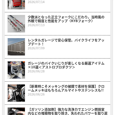
2026/07/14
少数派となった正立フォークにこだわり。当時風の
外観で精度と性能をアップ〈KYBフォーク〉
2026/07/13
レンタルガレージで安心保管。バイクライフをアッ
プデート！
2026/07/09
ガレージのバイクいじりが楽しくなる厳選アイテム
×10選＜アストロプロダクツ＞
2026/06/28
【新車時こそメッキングの被膜で素材を保護】クロ
ームメッキはもちろんアルマイトやステンレスも!!
2026/06/26
【ガソリン添加剤】強力な洗浄力でエンジン燃焼室
内などの堆積物を取り除き、失われたパワーを取り戻