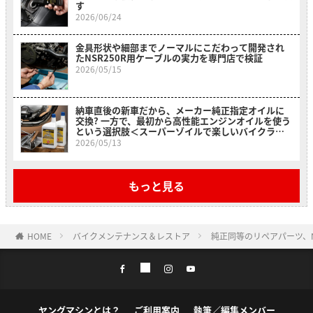
す
2026/06/24
金具形状や細部までノーマルにこだわって開発され
たNSR250R用ケーブルの実力を専門店で検証
2026/05/15
納車直後の新車だから、メーカー純正指定オイルに
交換? 一方で、最初から高性能エンジンオイルを使う
という選択肢＜スーパーゾイルで楽しいバイクライ
フ＞
2026/05/13
もっと見る
HOME
バイクメンテナンス＆レストア
純正同等のリペアパーツ、
ヤングマシンとは？
ご利用案内
執筆／編集メンバー