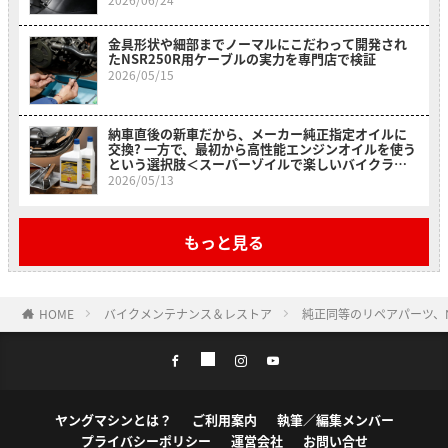
金具形状や細部までノーマルにこだわって開発され
たNSR250R用ケーブルの実力を専門店で検証
2026/05/15
納車直後の新車だから、メーカー純正指定オイルに
交換? 一方で、最初から高性能エンジンオイルを使う
という選択肢＜スーパーゾイルで楽しいバイクライ
フ＞
2026/05/13
もっと見る
HOME
バイクメンテナンス＆レストア
純正同等のリペアパーツ、
ヤングマシンとは？
ご利用案内
執筆／編集メンバー
プライバシーポリシー
運営会社
お問い合せ