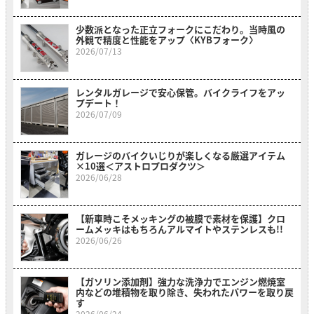
少数派となった正立フォークにこだわり。当時風の
外観で精度と性能をアップ〈KYBフォーク〉
2026/07/13
レンタルガレージで安心保管。バイクライフをアッ
プデート！
2026/07/09
ガレージのバイクいじりが楽しくなる厳選アイテム
×10選＜アストロプロダクツ＞
2026/06/28
【新車時こそメッキングの被膜で素材を保護】クロ
ームメッキはもちろんアルマイトやステンレスも!!
2026/06/26
【ガソリン添加剤】強力な洗浄力でエンジン燃焼室
内などの堆積物を取り除き、失われたパワーを取り戻
す
2026/06/24