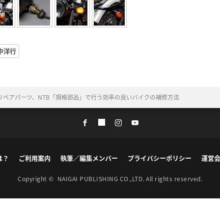
中洋行
リペアパーツ、NTB「規格部品」で行う効率の良いバイクの補修方法
は？
ご利用案内
執筆／編集メンバー
プライバシーポリシー
運営
Copyright ©
NAIGAI PUBLISHING CO.,LTD.
All rights reserved.