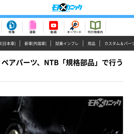
[日本車]
新車[外国車]
試乗インプレ
用品
カスタム＆パー
等のリペアパーツ、NTB「規格部品」で行う