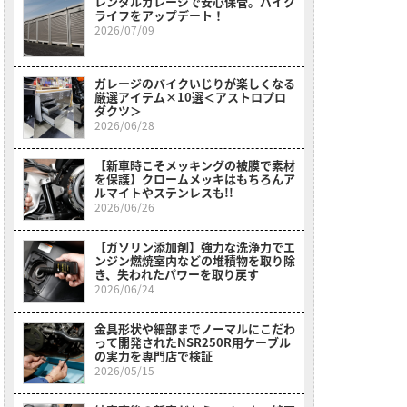
レンタルガレージで安心保管。バイク
ライフをアップデート！
2026/07/09
ガレージのバイクいじりが楽しくなる
厳選アイテム×10選＜アストロプロ
ダクツ＞
2026/06/28
【新車時こそメッキングの被膜で素材
を保護】クロームメッキはもちろんア
ルマイトやステンレスも!!
2026/06/26
【ガソリン添加剤】強力な洗浄力でエ
ンジン燃焼室内などの堆積物を取り除
き、失われたパワーを取り戻す
2026/06/24
金具形状や細部までノーマルにこだわ
って開発されたNSR250R用ケーブル
の実力を専門店で検証
2026/05/15