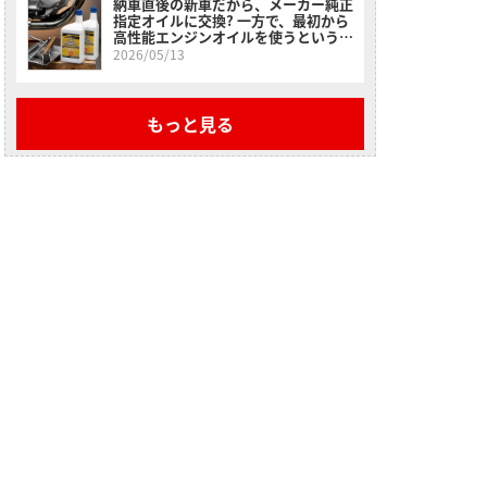
納車直後の新車だから、メーカー純正
指定オイルに交換? 一方で、最初から
高性能エンジンオイルを使うという選
択肢＜スーパーゾイルで楽しいバイク
2026/05/13
ライフ＞
もっと見る