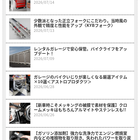
2026/07/14
少数派となった正立フォークにこだわり。当時風の
外観で精度と性能をアップ〈KYBフォーク〉
2026/07/13
レンタルガレージで安心保管。バイクライフをアッ
プデート！
2026/07/09
ガレージのバイクいじりが楽しくなる厳選アイテム
×10選＜アストロプロダクツ＞
2026/06/28
【新車時こそメッキングの被膜で素材を保護】クロ
ームメッキはもちろんアルマイトやステンレスも!!
2026/06/26
【ガソリン添加剤】強力な洗浄力でエンジン燃焼室
内などの堆積物を取り除き、失われたパワーを取り戻