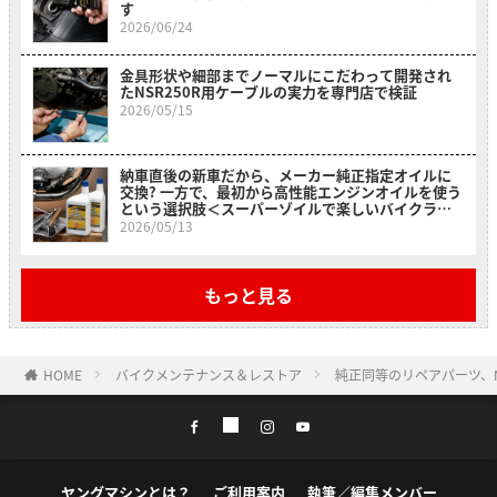
す
2026/06/24
金具形状や細部までノーマルにこだわって開発され
たNSR250R用ケーブルの実力を専門店で検証
2026/05/15
納車直後の新車だから、メーカー純正指定オイルに
交換? 一方で、最初から高性能エンジンオイルを使う
という選択肢＜スーパーゾイルで楽しいバイクライ
フ＞
2026/05/13
もっと見る
HOME
バイクメンテナンス＆レストア
純正同等のリペアパーツ、
ヤングマシンとは？
ご利用案内
執筆／編集メンバー