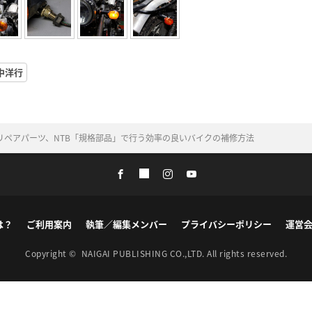
中洋行
リペアパーツ、NTB「規格部品」で行う効率の良いバイクの補修方法
は？
ご利用案内
執筆／編集メンバー
プライバシーポリシー
運営
Copyright ©
NAIGAI PUBLISHING CO.,LTD.
All rights reserved.