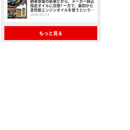
納車直後の新車だから、メーカー純正
指定オイルに交換? 一方で、最初から
高性能エンジンオイルを使うという選
択肢＜スーパーゾイルで楽しいバイク
2026/05/13
ライフ＞
もっと見る