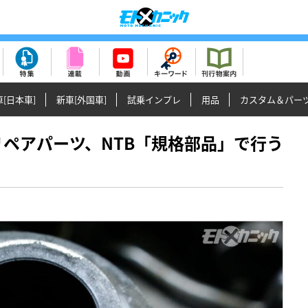
[日本車]
新車[外国車]
試乗インプレ
用品
カスタム＆パー
等のリペアパーツ、NTB「規格部品」で行う