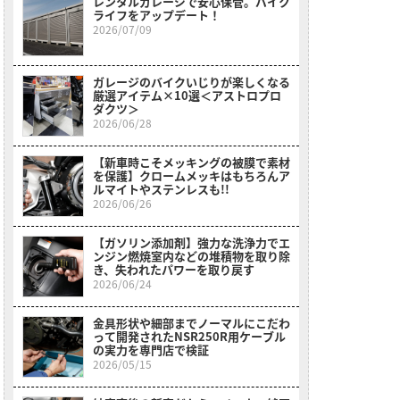
レンタルガレージで安心保管。バイク
ライフをアップデート！
2026/07/09
ガレージのバイクいじりが楽しくなる
厳選アイテム×10選＜アストロプロ
ダクツ＞
2026/06/28
【新車時こそメッキングの被膜で素材
を保護】クロームメッキはもちろんア
ルマイトやステンレスも!!
2026/06/26
【ガソリン添加剤】強力な洗浄力でエ
ンジン燃焼室内などの堆積物を取り除
き、失われたパワーを取り戻す
2026/06/24
金具形状や細部までノーマルにこだわ
って開発されたNSR250R用ケーブル
の実力を専門店で検証
2026/05/15