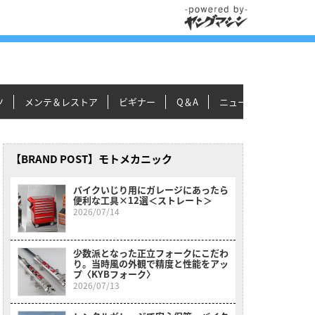
ツ
メンテ＆レストア
ビギナー
Q＆A
ニュース＆トピックス
【BRAND POST】モトメカニック
バイクいじり用にガレージにあったら
便利な工具×12選＜ストレート＞
2026/07/14
少数派となった正立フォークにこだわ
り。当時風の外観で精度と性能をアッ
プ〈KYBフォーク〉
2026/07/13