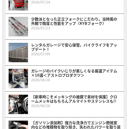
2026/07/14
少数派となった正立フォークにこだわり。当時風の
外観で精度と性能をアップ〈KYBフォーク〉
2026/07/13
レンタルガレージで安心保管。バイクライフをアッ
プデート！
2026/07/09
ガレージのバイクいじりが楽しくなる厳選アイテム
×10選＜アストロプロダクツ＞
2026/06/28
【新車時こそメッキングの被膜で素材を保護】クロ
ームメッキはもちろんアルマイトやステンレスも!!
2026/06/26
【ガソリン添加剤】強力な洗浄力でエンジン燃焼室
内などの堆積物を取り除き、失われたパワーを取り戻