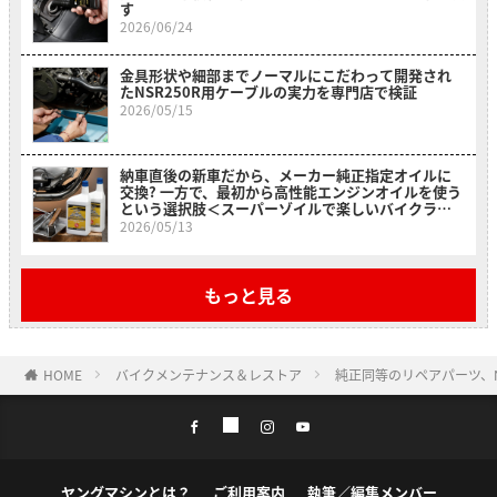
す
2026/06/24
金具形状や細部までノーマルにこだわって開発され
たNSR250R用ケーブルの実力を専門店で検証
2026/05/15
納車直後の新車だから、メーカー純正指定オイルに
交換? 一方で、最初から高性能エンジンオイルを使う
という選択肢＜スーパーゾイルで楽しいバイクライ
フ＞
2026/05/13
もっと見る
HOME
バイクメンテナンス＆レストア
純正同等のリペアパーツ、
ヤングマシンとは？
ご利用案内
執筆／編集メンバー