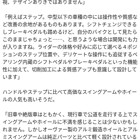
視、デザインありきではありません」
「例えばステップ。中型以下の車種の中には操作性や質感な
ど改善の余地があるものもあります。シフトチェンジできる
しブレーキペダルも踏めるけど、自分のバイクとして見たら
このままじゃちょっと……、と思うような場合は開発にも力
が入りますね。ライダーの体格や好みに応じて選べる４ポジ
ションのステップ位置や、デリケートな操作にも追従するベ
アリング内蔵のシフトペダルやブレーキペダルといった機能
性に加えて、切削加工による質感アップも意識して設計して
います」
ハンドルやステップに比べて高価なスイングアームやホイー
ルの人気も高いそうだ。
「旧車や絶版車はともかく、現行車で公道を走行する上でス
イングアームやホイールに不満を感じることは少ないかもし
れません。しかしオーヴァー製のアルミ鍛造ホイールとアル
ミスイングアームは純正パーツと比べて軽く設計されている