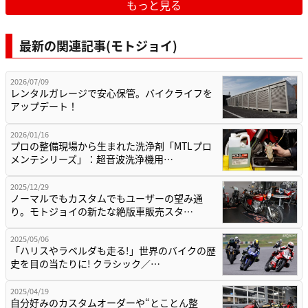
もっと見る
最新の関連記事(モトジョイ)
2026/07/09
レンタルガレージで安心保管。バイクライフを
アップデート！
2026/01/16
プロの整備現場から生まれた洗浄剤「MTLプロ
メンテシリーズ」：超音波洗浄機用…
2025/12/29
ノーマルでもカスタムでもユーザーの望み通
り。モトジョイの新たな絶版車販売スタ…
2025/05/06
「ハリスやラベルダも走る!」世界のバイクの歴
史を目の当たりに! クラシック／…
2025/04/19
自分好みのカスタムオーダーや“とことん整