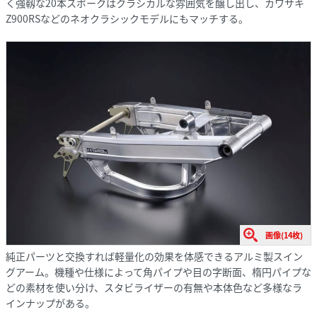
く強靱な20本スポークはクラシカルな雰囲気を醸し出し、カワサキ
Z900RSなどのネオクラシックモデルにもマッチする。
画像(14枚)
純正パーツと交換すれば軽量化の効果を体感できるアルミ製スイン
グアーム。機種や仕様によって角パイプや目の字断面、楕円パイプな
どの素材を使い分け、スタビライザーの有無や本体色など多様なラ
インナップがある。