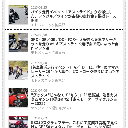
2025/02/25
バイク走行イベント『アストライド』から派生し
た、シングル／ツインが主役の走行会＆模擬レース
開催
モトメカニック編集部
2024/06/20
SRX／SR／GB／DX／FZR… 大好きな愛車でサーキ
ットを走りたい! アストライド走行会で気になった自
作マシン達
モトメカニック編集部
2024/04/30
[名車復活走行イベント] TA／TD／TZ、往年のヤマハ
レーサー20台が大集合。2ストローク祭りに沸いたア
ストライド
モトメカニック編集部
2023/04/06
“ダックス”じゃなくて”キタコ”?! 超厳選、注目カス
タムマシン10選:Part2【東京モーターサイクルショ
ー2023】
ヤングマシン編集部(ヤマ)
2022/12/02
GB350スクランブラー、これにて完成?! 鈴鹿で見つ
けたGB350カスタム【オーヴァーレーシング編】