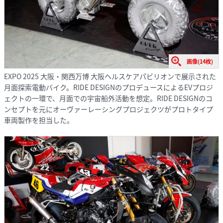
画像(14枚)
EXPO 2025 大阪・関西万博 大阪ヘルスケアパビリオンで展示された
月面探索電動バイク。RIDE DESIGNのプロデュースによるEVプロジ
ェクトの一環で、月面での宇宙船外活動を想定。RIDE DESIGNのコ
ンセプトを元にオーヴァーレーシングプロジェクツがプロトタイプ
車両製作を担当した。