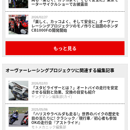
ーターサイクルショーでお披露目
2026/02/27
「楽しく、カッコよく、そして安全に」オーヴァー
レーシングプロジェクツのモノ作りと話題のホンダ
CB1000Fの開発開始
もっと見る
オーヴァーレーシングプロジェクツに関連する編集記事
2026/02/03
「スタビライザーとは？」オートバイの走行を安定
させる役割と効果、交換の目安も紹介
ヤングマシン編集部(カイ)
2025/05/06
「ハリスやラベルダも走る!」世界のバイクの歴史を
目の当たりに! クラシック／現行車／初心者も参加
OKの走行会『アストライド』
モトメカニック編集部