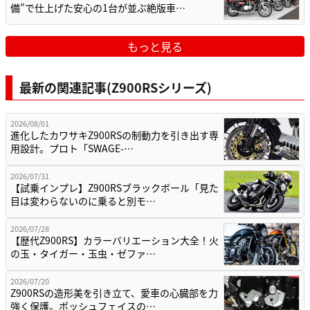
備”で仕上げた安心の1台が並ぶ絶版車…
もっと見る
最新の関連記事(Z900RSシリーズ)
2026/08/01
進化したカワサキZ900RSの制動力を引き出す専
用設計。プロト「SWAGE-…
2026/07/31
【試乗インプレ】Z900RSブラックボール「見た
目は変わらないのに乗ると別モ…
2026/07/28
【歴代Z900RS】カラーバリエーション大全！火
の玉・タイガー・玉虫・ゼファ…
2026/07/20
Z900RSの造形美を引き立て、愛車の心臓部を力
強く保護。ポッシュフェイスの…