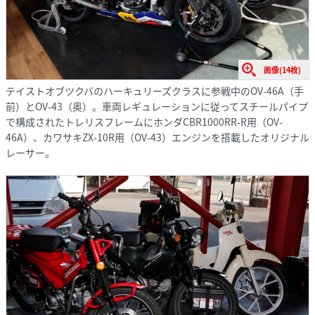
画像(14枚)
テイストオブツクバのハーキュリーズクラスに参戦中のOV-46A（手
前）とOV-43（奥）。車両レギュレーションに従ってスチールパイプ
で構成されたトレリスフレームにホンダCBR1000RR-R用（OV-
46A）、カワサキZX-10R用（OV-43）エンジンを搭載したオリジナル
レーサー。