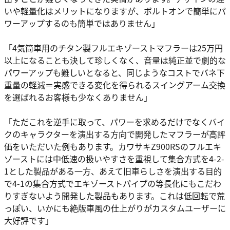
いや軽量化はメリットになりますが、ボルトオンで簡単にパ
ワーアップするのも簡単ではありません」
「4気筒車用のチタン製フルエキゾーストマフラーは25万円
以上になることも決して珍しくなく、音量は純正並で劇的な
パワーアップも難しいとなると、同じようなコストでバネ下
重量の軽減＝実感できる変化を得られるスイングアーム交換
を選ばれるお客様も少なくありません」
「ただこれを逆手に取って、パワーを求めるだけでなくバイ
クのキャラクターを演出する方向で開発したマフラーが高評
価をいただいた例もあります。カワサキZ900RSのフルエキ
ゾーストには中低速の扱いやすさを重視して集合方式を4-2-
1とした製品がある一方、あえて旧車らしさを演出する目的
で4-1の集合方式でエキゾーストパイプの等長化にもこだわ
りすぎないよう開発した製品もあります。これは低回転で荒
っぽい、いかにも絶版車風の仕上がりがカスタムユーザーに
大好評です」