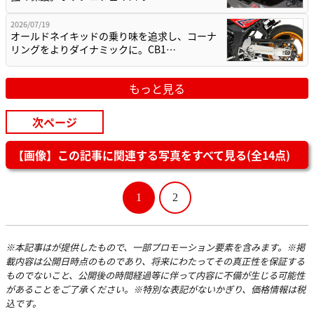
2026/07/19
オールドネイキッドの乗り味を追求し、コーナ
リングをよりダイナミックに。CB1…
もっと見る
次ページ
【画像】この記事に関連する写真をすべて見る(全14点)
1
2
※本記事はが提供したもので、一部プロモーション要素を含みます。※掲
載内容は公開日時点のものであり、将来にわたってその真正性を保証する
ものでないこと、公開後の時間経過等に伴って内容に不備が生じる可能性
があることをご了承ください。※特別な表記がないかぎり、価格情報は税
込です。