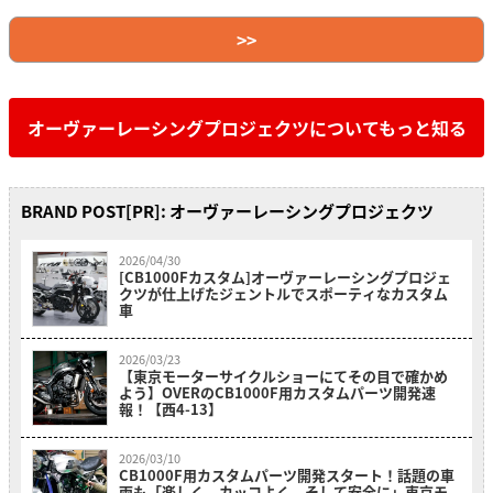
>>
オーヴァーレーシングプロジェクツについてもっと知る
BRAND POST[PR]: オーヴァーレーシングプロジェクツ
2026/04/30
[CB1000Fカスタム]オーヴァーレーシングプロジェ
クツが仕上げたジェントルでスポーティなカスタム
車
2026/03/23
【東京モーターサイクルショーにてその目で確かめ
よう】OVERのCB1000F用カスタムパーツ開発速
報！【西4-13】
2026/03/10
CB1000F用カスタムパーツ開発スタート！話題の車
両も「楽しく、カッコよく、そして安全に」東京モ