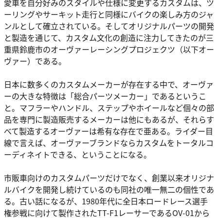
愛車を自分好みのスタイルや仕様に変更するカスタムは、ツ
ーリングやサーキット走行と同様にバイクの楽しみ方のジャ
ンルとして確立されている。そしてオリジナルパーツの開発
と製造を通じて、カスタム文化の創造に注力してきたのが三
重県鈴鹿市のオーヴァーレーシングプロジェクツ（以下オー
ヴァー）である。
日本に数多くのカスタムメーカーが存在する中で、オーヴァ
ーの大きな特徴は「総合パーツメーカー」であるというこ
と。マフラーやハンドル、ステップやホイールなど個々の部
品を専門に製造販売するメーカーは他にもあるが、それらす
べて製造するオーヴァーは希有な存在で亜ある。ライダー目
線で言えば、オーヴァーブランドならカスタムをトータルコ
ーディネイトできる、ということになる。
市販車向けのカスタムパーツだけでなく、創業以来オリジナ
ルバイクを開発し続けているのも同社の唯一無二の個性であ
る。古い話になるが、1980年代に全日本ロードレース選手
権参戦に向けて製作されたTT-F1レーサーであるOV-01から