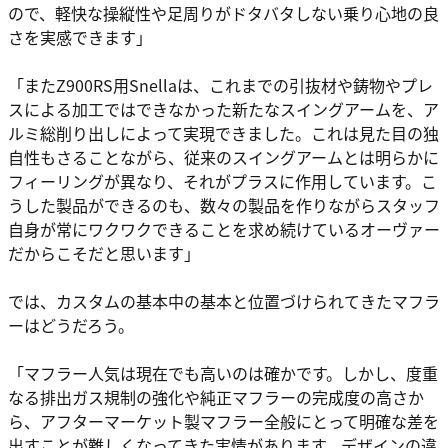
ので、軽快な操縦性や足周りがドタバタしない乗り心地の良
さを実感できます」
「またZ900RS用Snellaは、これまでの引抜材や鋳物やプレ
スによる加工ではできなかった新たなスイングアームを、ア
ルミ総削り出しによって実現できました。これは見た目の独
自性もさることながら、従来のスイングアームとは明らかに
フィーリングが異なり、それがプラスに作用しています。こ
うした製品ができるのも、数々の製品を作りながらスタッフ
自身が常にワクワクできることを求め続けているオーヴァー
だからこそだと思います」
では、カスタムの基本中の基本と位置づけられてきたマフラ
ーはどうだろう。
「マフラー人気は現在でも高いのは確かです。しかし、度重
なる排出ガス規制の強化や純正マフラーの完成度の高さか
ら、アフターマーケット製マフラー全般にとって明確な差を
出すことが難しくなってきた実情があります。デザインの違