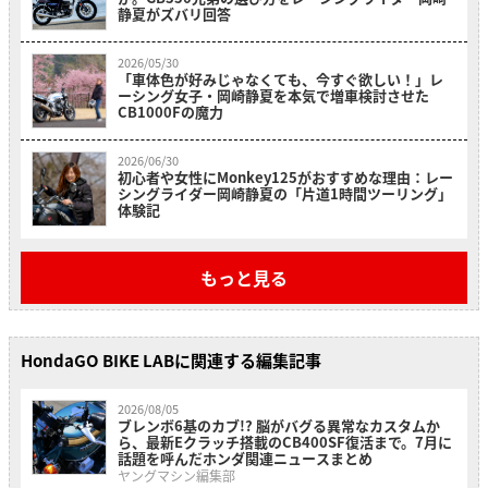
静夏がズバリ回答
2026/05/30
「車体色が好みじゃなくても、今すぐ欲しい！」レ
ーシング女子・岡崎静夏を本気で増車検討させた
CB1000Fの魔力
2026/06/30
初心者や女性にMonkey125がおすすめな理由：レー
シングライダー岡崎静夏の「片道1時間ツーリング」
体験記
もっと見る
HondaGO BIKE LABに関連する編集記事
2026/08/05
ブレンボ6基のカブ!? 脳がバグる異常なカスタムか
ら、最新Eクラッチ搭載のCB400SF復活まで。7月に
話題を呼んだホンダ関連ニュースまとめ
ヤングマシン編集部