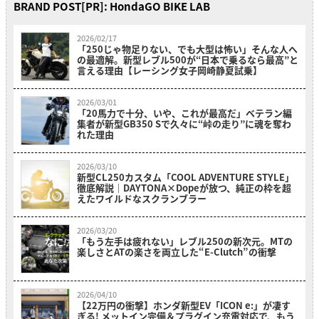
BRAND POST[PR]: HondaGO BIKE LAB
2026/02/17
「250じゃ物足りない、でも大型は怖い」そんな人へ
の最適解。新型レブル500が“日本で乗るなら最高”と
言える理由【レーシング女子岡崎静夏試乗】
2026/03/01
「20馬力で十分、いや、これが最高だ」ベテラン編
集者が新型GB350 Sで久々に“峠の走り”に魂を奪わ
れた理由
2026/03/10
新型CL250カスタム「COOL ADVENTURE STYLE」
徹底解説｜DAYTONA×Dopeが放つ、純正の枠を超
えたワイルドなスクランブラー
2026/03/20
「もう左手は疲れない」レブル250の新次元。MTの
楽しさとATの楽さを両立した“E-Clutch”の衝撃
2026/04/10
【22万円の衝撃】ホンダ新型EV「ICON e:」が凄す
ぎる! メットイン完備＆プラグイン充電対応で、もう