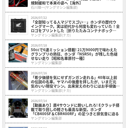
規制緩和で本来の姿へ【海外】
石川順一(ヤングマシン編集部)
2026/07/22
「全部知ってる人マジでスゴい…」ホンダの歴代ウ
イングマーク。実は初代から何度も変わっていた！全
ロゴをプリントした［折りたたみコンテナボックス
ホンダウィングヒストリー］
ヤングマシン編集部(ナカ)
2026/07/18
50ccで6速ミッション搭載! 21万9000円で味わえた
グランプリの熱狂、ホンダ「NSR50」が残した色褪
せない走り【昭和名車原付一種】
ヤングマシン編集部
2026/07/16
「希少価値を気にせずガンガン走れる」40年以上前
の伝説の名車。ヤマハの後塵を拝したが、いまだ元
気のいい現役マシン。出来栄えのわりにはお手頃価格
の「ホンダ・RS500R」を紹介
ヤングマシン編集部(ナカ)
2026/07/14
【動画あり】直4サウンドに酔いしれろ! Eクラッチ搭
載で取り回しの軽さも最高な新型。ホンダ
「CB400SF＆CBR400RF」の足つきと排気音に迫る
ヤングマシン編集部