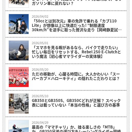
ガソリン車に戻れない？
2026/04/02
「50ccとは別次元」車の免許で乗れる「カブ110
Lite」が想像以上に快適だった! “制限速度
30km/h”を逆手に取った贅沢な走り【岡崎静夏試乗
レビュー】
2026/05/01
「スマホを見る暇があるなら、バイクで走りたい」
忙しい毎日をリセットする、Rebel 250 E-Clutchと
いう魔法【初心者ママライダーの実体験】
2026/05/20
ただの移動が、心躍る時間に。大人かわいい「スー
パーカブ×ハローキティ」の隠れたこだわりとは？
2026/05/10
GB350とGB350S、GB350Cどれが正解？ スペック
表には載っていない「本当の性格」と選び方の基準
2026/04/29
最高の「ママチャリ」か、操る楽しさの「MTB」
か。GB350兄弟の選び方をレーシングライダー岡崎