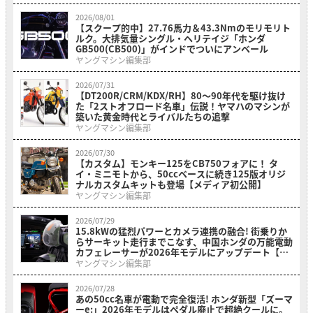
2026/08/01
【スクープ的中】27.76馬力＆43.3Nmのモリモリト
ルク。大排気量シングル・ヘリテイジ「ホンダ
GB500(CB500)」がインドでついにアンベール
ヤングマシン編集部
2026/07/31
【DT200R/CRM/KDX/RH】80〜90年代を駆け抜け
た「2ストオフロード名車」伝説！ヤマハのマシンが
築いた黄金時代とライバルたちの追撃
ヤングマシン編集部
2026/07/30
【カスタム】モンキー125をCB750フォアに！ タ
イ・ミニモトから、50ccベースに続き125版オリジ
ナルカスタムキットも登場【メディア初公開】
ヤングマシン編集部
2026/07/29
15.8kWの猛烈パワーとカメラ連携の融合! 街乗りか
らサーキット走行までこなす、中国ホンダの万能電動
カフェレーサーが2026年モデルにアップデート【海
外】
ヤングマシン編集部
2026/07/28
あの50cc名車が電動で完全復活! ホンダ新型「ズーマ
ーe:」2026年モデルはペダル廃止で超絶クールに。