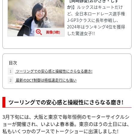
【岡崎静夏(おかざき・しず
か)】
ルックスはキュートだけ
ど、全日本ロードレース選手権
J-GP3クラスに長年参戦し、
2024年はランキング4位を獲得
画像(3枚)
した驚速女子!!
目次
1
ツーリングでの安心感と操縦性にさらなる磨き!
2
最新のDCT制御は極低速走行にも強い
ツーリングでの安心感と操縦性にさらなる磨き!
3月下旬には、大阪と東京で毎年恒例のモーターサイクルシ
ョーが開催され、いよいよ春本番。東京のほうの土日には、
私もいくつかのブースでトークショーに出演しました!