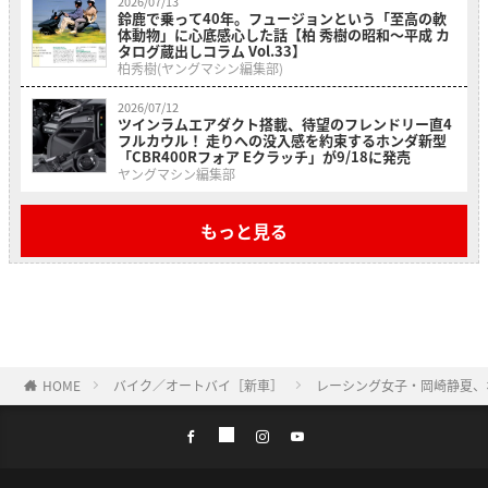
2026/07/13
鈴鹿で乗って40年。フュージョンという「至高の軟
体動物」に心底感心した話【柏 秀樹の昭和〜平成 カ
タログ蔵出しコラム Vol.33】
柏秀樹(ヤングマシン編集部)
2026/07/12
ツインラムエアダクト搭載、待望のフレンドリー直4
フルカウル！ 走りへの没入感を約束するホンダ新型
「CBR400Rフォア Eクラッチ」が9/18に発売
ヤングマシン編集部
もっと見る
HOME
バイク／オートバイ［新車］
レーシング女子・岡崎静夏、ホ