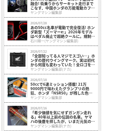
融合! 街乗りからサーキット走行まで
こなす、中国ホンダの万能電動カフェ
レーサーが2026年モデルにアップデ
ヤングマシン編集部
ート【海外】
2026/07/28
あの50cc名車が電動で完全復活! ホン
ダ新型「ズーマーe:」2026年モデル
はペダル廃止で超絶クールに。規制緩
和で本来の姿へ【海外】
石川順一(ヤングマシン編集部)
2026/07/22
「全部知ってる人マジでスゴい…」ホ
ンダの歴代ウイングマーク。実は初代
から何度も変わっていた！全ロゴをプ
リントした［折りたたみコンテナボッ
ヤングマシン編集部(ナカ)
クス ホンダウィングヒストリー］
2026/07/18
50ccで6速ミッション搭載! 21万
9000円で味わえたグランプリの熱
狂、ホンダ「NSR50」が残した色褪
せない走り【昭和名車原付一種】
ヤングマシン編集部
2026/07/16
「希少価値を気にせずガンガン走れ
る」40年以上前の伝説の名車。ヤマ
ハの後塵を拝したが、いまだ元気のい
い現役マシン。出来栄えのわりにはお
ヤングマシン編集部(ナカ)
手頃価格の「ホンダ・RS500R」を紹