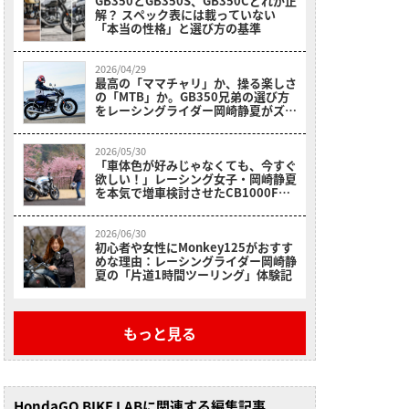
GB350とGB350S、GB350Cどれが正
解？ スペック表には載っていない
「本当の性格」と選び方の基準
2026/04/29
最高の「ママチャリ」か、操る楽しさ
の「MTB」か。GB350兄弟の選び方
をレーシングライダー岡崎静夏がズバ
リ回答
2026/05/30
「車体色が好みじゃなくても、今すぐ
欲しい！」レーシング女子・岡崎静夏
を本気で増車検討させたCB1000Fの
魔力
2026/06/30
初心者や女性にMonkey125がおすす
めな理由：レーシングライダー岡崎静
夏の「片道1時間ツーリング」体験記
もっと見る
HondaGO BIKE LABに関連する編集記事