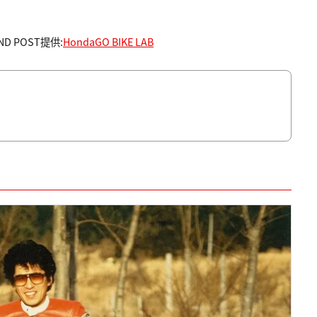
ND POST提供:
HondaGO BIKE LAB