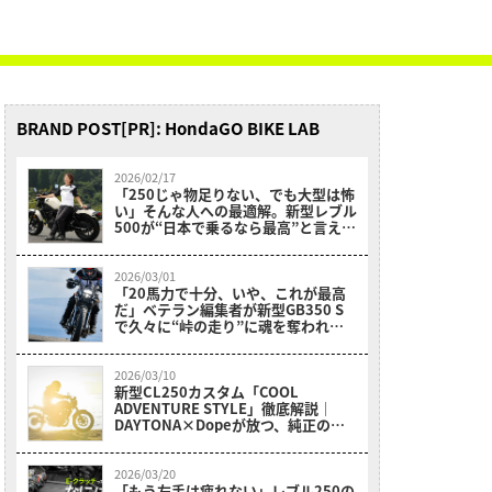
BRAND POST[PR]: HondaGO BIKE LAB
2026/02/17
「250じゃ物足りない、でも大型は怖
い」そんな人への最適解。新型レブル
500が“日本で乗るなら最高”と言える
理由【レーシング女子岡崎静夏試乗】
2026/03/01
「20馬力で十分、いや、これが最高
だ」ベテラン編集者が新型GB350 S
で久々に“峠の走り”に魂を奪われた
理由
2026/03/10
新型CL250カスタム「COOL
ADVENTURE STYLE」徹底解説｜
DAYTONA×Dopeが放つ、純正の枠
を超えたワイルドなスクランブラー
2026/03/20
「もう左手は疲れない」レブル250の