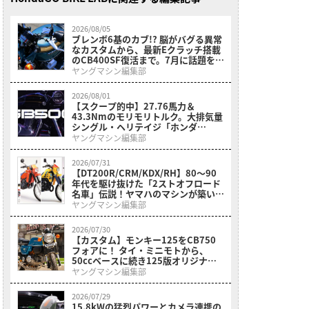
2026/08/05
ブレンボ6基のカブ!? 脳がバグる異常
なカスタムから、最新Eクラッチ搭載
のCB400SF復活まで。7月に話題を呼
んだホンダ関連ニュースまとめ
ヤングマシン編集部
2026/08/01
【スクープ的中】27.76馬力＆
43.3Nmのモリモリトルク。大排気量
シングル・ヘリテイジ「ホンダ
GB500(CB500)」がインドでついに
ヤングマシン編集部
アンベール
2026/07/31
【DT200R/CRM/KDX/RH】80〜90
年代を駆け抜けた「2ストオフロード
名車」伝説！ヤマハのマシンが築いた
黄金時代とライバルたちの追撃
ヤングマシン編集部
2026/07/30
【カスタム】モンキー125をCB750
フォアに！ タイ・ミニモトから、
50ccベースに続き125版オリジナル
カスタムキットも登場【メディア初公
ヤングマシン編集部
開】
2026/07/29
15.8kWの猛烈パワーとカメラ連携の