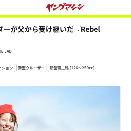
ーが父から受け継いだ『Rebel
KE LAB
ディション
新型クルーザー
新型軽二輪 [126〜250cc]