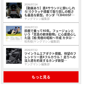
介
2026/07/14
【動画あり】直4サウンドに酔いしれ
ろ! Eクラッチ搭載で取り回しの軽さ
も最高な新型。ホンダ「CB400SF＆
CBR400RF」の足つきと排気音に迫
ヤングマシン編集部
る
2026/07/13
鈴鹿で乗って40年。フュージョンと
いう「至高の軟体動物」に心底感心し
た話【柏 秀樹の昭和〜平成 カタログ
蔵出しコラム Vol.33】
柏秀樹(ヤングマシン編集部)
2026/07/12
ツインラムエアダクト搭載、待望のフ
レンドリー直4フルカウル！ 走りへの
没入感を約束するホンダ新型
「CBR400Rフォア Eクラッチ」が
ヤングマシン編集部
9/18に発売
もっと見る