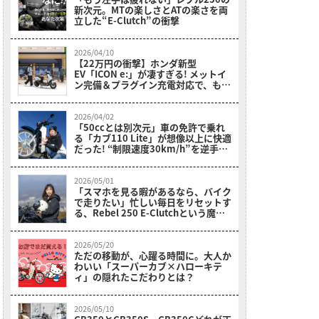
新次元。MTの楽しさとATの楽さを両
立した“E-Clutch”の衝撃
2026/04/10
【22万円の衝撃】ホンダ新型
EV「ICON e:」が凄すぎる! メットイ
ン完備＆プラグイン充電対応で、もう
ガソリン車に戻れない？
2026/04/02
「50ccとは別次元」車の免許で乗れ
る「カブ110 Lite」が想像以上に快適
だった! “制限速度30km/h”を逆手に
取った贅沢な走り【岡崎静夏試乗レビ
ュー】
2026/05/01
「スマホを見る暇があるなら、バイク
で走りたい」忙しい毎日をリセットす
る、Rebel 250 E-Clutchという魔法
【初心者ママライダーの実体験】
2026/05/20
ただの移動が、心躍る時間に。大人か
わいい「スーパーカブ×ハローキテ
ィ」の隠れたこだわりとは？
2026/05/10