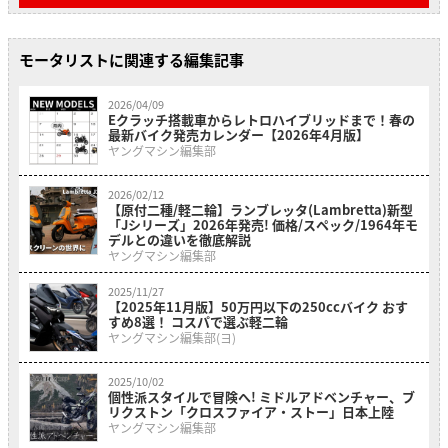
モータリストに関連する編集記事
2026/04/09
Eクラッチ搭載車からレトロハイブリッドまで！春の
最新バイク発売カレンダー【2026年4月版】
ヤングマシン編集部
2026/02/12
【原付二種/軽二輪】ランブレッタ(Lambretta)新型
「Jシリーズ」2026年発売! 価格/スペック/1964年モ
デルとの違いを徹底解説
ヤングマシン編集部
2025/11/27
【2025年11月版】50万円以下の250ccバイク おす
すめ8選！ コスパで選ぶ軽二輪
ヤングマシン編集部(ヨ)
2025/10/02
個性派スタイルで冒険へ! ミドルアドベンチャー、ブ
リクストン「クロスファイア・ストー」日本上陸
ヤングマシン編集部