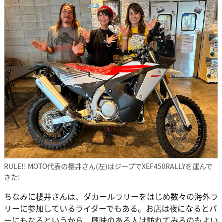
RULE!! MOTO代表の櫻井さん(左)はジープでXEF450RALLYを運んで
きた!
ちなみに櫻井さんは、ダカールラリーをはじめ数々の海外ラ
リーに参加しているライダーでもある。お店は夜になるとバ
ーにもなるというから、興味のある人は訪れてみるのもよい