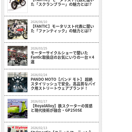
た「スクランブラー」の魅力とは!?
2026/06/10
【FANTIC】モータリスト代表に聞い
た「ファンティック」の魅力とは!?
2026/03/25
モーターサイクルショーで聞いた
Fantic取扱店のお気にいりの一台×4
選
2026/02/24
PANDO MOTO【パンド モト】 超絶
スタイリッシュで安全。高品質なバイ
ク用ストリートウェアブランド！
2026/02/17
【RoyalAlloy】鉄スクーターの質感
と現代技術が融合・GP250SE
2026/02/13