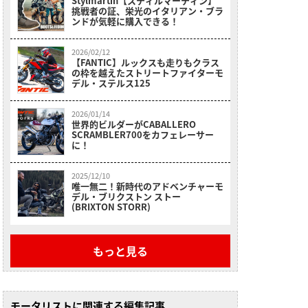
Stylmartin【スティルマーティン】
挑戦者の証、栄光のイタリアン・ブラ
ンドが気軽に購入できる！
2026/02/12
【FANTIC】ルックスも走りもクラス
の枠を越えたストリートファイターモ
デル・ステルス125
2026/01/14
世界的ビルダーがCABALLERO
SCRAMBLER700をカフェレーサー
に！
2025/12/10
唯一無二！新時代のアドベンチャーモ
デル・ブリクストン ストー
(BRIXTON STORR)
もっと見る
モータリストに関連する編集記事