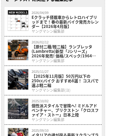
2026/04/09
Eクラッチ搭載車からレトロハイブリ
ッドまで！春の最新バイク発売カレン
ダー【2026年4月版】
ヤングマシン編集部
2026/02/12
【原付二種/軽二輪】ランブレッタ
(Lambretta)新型「Jシリーズ」
2026年発売! 価格/スペック/1964年
モデルとの違いを徹底解説
ヤングマシン編集部
2025/11/27
【2025年11月版】50万円以下の
250ccバイク おすすめ8選！ コスパで
選ぶ軽二輪
ヤングマシン編集部(ヨ)
2025/10/02
個性派スタイルで冒険へ! ミドルアド
ベンチャー、ブリクストン「クロスフ
ァイア・ストー」日本上陸
ヤングマシン編集部
2025/09/10
イタリアの魂が宿る最新スクランブラ