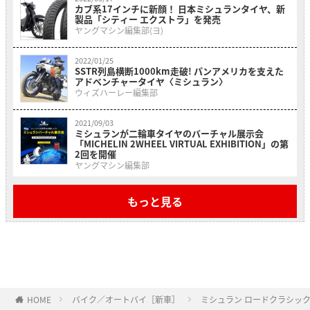
カブ系17インチに新顔！ 日本ミシュランタイヤ、新
製品「シティー エクストラ」を発売
ヤングマシン編集部(ヨ)
2022/01/25
SSTR列島横断1000km走破! パンアメリカを支えた
アドベンチャータイヤ〈ミシュラン〉
ウィズハーレー編集部
2021/09/03
ミシュランが二輪車タイヤのバーチャル展示会
「MICHELIN 2WHEEL VIRTUAL EXHIBITION」の第
2回を開催
ヤングマシン編集部
もっと見る
HOME
バイク／オートバイ［新車］
ミシュラン ロードクラシッ