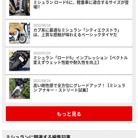
ミシュラン ロード6に、軽量車に適合するサイズが登
場‼
2022/04/18
カブ系に最適なミシュラン「シティエクストラ」
は、上質な感触が味わえるベーシックタイヤだ
2022/01/24
ミシュラン「ロード6」インプレッション【ベクトル
変えずウェット性能や耐久性を向上】
2021/08/24
高い剛性感で全方位にグレードアップ！【ミシュラ
ン アナキー・ストリート試乗】
もっと見る
ミシュランに関連する編集記事