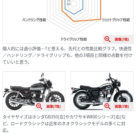
画像(7枚)
個人的には過小評価…?と思える、先代との性能比較グラフ。快適性
／ハンドリング／ドライグリップも、他の3項目と同様の点数を付け
ていいと思う。
画像(7枚)
画像(7枚)
タイヤサイズはホンダGB350[左]やカワサキW800シリーズ[右]な
ど、ロードクラシックは近年のネオクラシックモデルの多くに対
応。