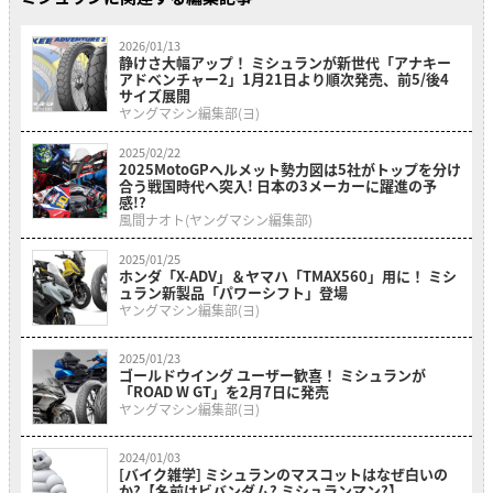
2026/01/13
静けさ大幅アップ！ ミシュランが新世代「アナキー
アドベンチャー2」1月21日より順次発売、前5/後4
サイズ展開
ヤングマシン編集部(ヨ)
2025/02/22
2025MotoGPヘルメット勢力図は5社がトップを分け
合う戦国時代へ突入! 日本の3メーカーに躍進の予
感!?
風間ナオト(ヤングマシン編集部)
2025/01/25
ホンダ「X-ADV」＆ヤマハ「TMAX560」用に！ ミシ
ュラン新製品「パワーシフト」登場
ヤングマシン編集部(ヨ)
2025/01/23
ゴールドウイング ユーザー歓喜！ ミシュランが
「ROAD W GT」を2月7日に発売
ヤングマシン編集部(ヨ)
2024/01/03
[バイク雑学] ミシュランのマスコットはなぜ白いの
か?【名前はビバンダム? ミシュランマン?】