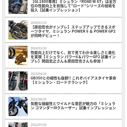
【GL1800専用】ミシュラン「ROAD W GT」は全方
位の性能向上を目指して“ロード”シリーズの技術を
投入【試乗インプレッション】
2024/01/24
【原田哲也がインプレ】ステップアップできるスポ
ーツタイヤ、ミシュラン POWER 6 ＆ POWER GP2
が同時デビュー！
2024/01/10
性能向上だけでなく、目で見てわかる楽しさと進化
を実現【ミシュラン パワー6＆パワーGP2 試乗イン
プレ】岡田忠之さん＆原田哲也さんも参加！
2023/04/24
GB350との相性も抜群!! これぞバイアスタイヤ革命
【ミシュラン・ロードクラシック】
2022/08/25
気軽な操縦性とワイルドな意匠が魅力の「ミシュラ
ン コマンダーIIIクルーザー」試乗インプレッション
2022/07/26