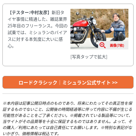
【テスター:中村友彦】
新旧タ
イヤ事情に精通した、雑誌業界
25年目のフリーランス。今回の
試乗では、ミシュランのバイア
スに対する本気度に大いに感
心。
画像(7枚)
[写真タップで拡大]
ロードクラシック｜ミシュラン公式サイト >>
※本内容は記事公開日時点のものであり、将来にわたってその真正性を保
証するものでないこと、公開後の時間経過等に伴って内容に不備が生じる
可能性があることをご了承ください。※掲載されている製品等について、
当サイトがその品質等を十全に保証するものではありません。よって、そ
の購入／利用にあたっては自己責任にてお願いします。※特別な表記がな
いかぎり、価格情報は税込です。