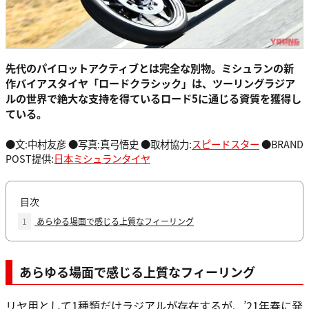
先代のパイロットアクティブとは完全な別物。ミシュランの新
作バイアスタイヤ「ロードクラシック」は、ツーリングラジア
ルの世界で絶大な支持を得ているロード5に通じる資質を獲得し
ている。
●文:中村友彦 ●写真:真弓悟史 ●取材協力:
スピードスター
●BRAND
POST提供:
日本ミシュランタイヤ
目次
1
あらゆる場面で感じる上質なフィーリング
あらゆる場面で感じる上質なフィーリング
リヤ用として1種類だけラジアルが存在するが、’21年春に発