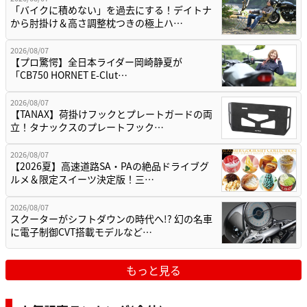
「バイクに積めない」を過去にする！デイトナ
から肘掛け＆高さ調整枕つきの極上ハ…
2026/08/07
【プロ驚愕】全日本ライダー岡崎静夏が
「CB750 HORNET E-Clut…
2026/08/07
【TANAX】荷掛けフックとプレートガードの両
立！タナックスのプレートフック…
2026/08/07
【2026夏】高速道路SA・PAの絶品ドライブグ
ルメ＆限定スイーツ決定版！三…
2026/08/07
スクーターがシフトダウンの時代へ!? 幻の名車
に電子制御CVT搭載モデルなど…
もっと見る