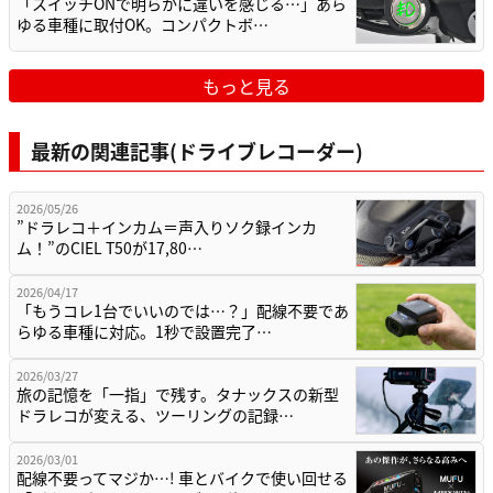
「スイッチONで明らかに違いを感じる…」あら
ゆる車種に取付OK。コンパクトボ…
もっと見る
最新の関連記事(ドライブレコーダー)
2026/05/26
”ドラレコ＋インカム＝声入りソク録インカ
ム！”のCIEL T50が17,80…
2026/04/17
「もうコレ1台でいいのでは…？」配線不要であ
らゆる車種に対応。1秒で設置完了…
2026/03/27
旅の記憶を「一指」で残す。タナックスの新型
ドラレコが変える、ツーリングの記録…
2026/03/01
配線不要ってマジか…! 車とバイクで使い回せる