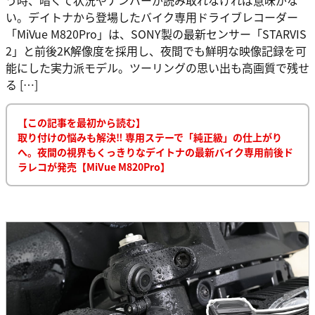
い。デイトナから登場したバイク専用ドライブレコーダー
「MiVue M820Pro」は、SONY製の最新センサー「STARVIS
2」と前後2K解像度を採用し、夜間でも鮮明な映像記録を可
能にした実力派モデル。ツーリングの思い出も高画質で残せ
る […]
【この記事を最初から読む】
取り付けの悩みも解決‼ 専用ステーで「純正級」の仕上がり
へ。夜間の視界もくっきりなデイトナの最新バイク専用前後ド
ラレコが発売【MiVue M820Pro】