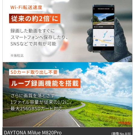
DAYTONA MiVue M820Pro
(画像 No.8/8)