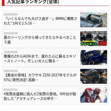
人気記事ランキング(全体)
2026/08/06
「いくらなんでも大げさ過ぎ…」BMWに嘲笑さ
れた“190 E 2.5-16 …
2026/08/04
夏のツーリングから帰ってきたらやるべきこと
３選
2026/08/05
悪魔のZからAE86まで、疲れた心に蘇るエキゾ
ーストノート。忙しい大人に贈る…
2026/08/06
【黄金の骨格】カワサキ Z250 2027年モデルが
9/5に発売決定! 高級…
2026/07/31
4気筒全盛期に挑んだ2気筒の意地。600台が殺
到した”アマチュアレースの甲子…