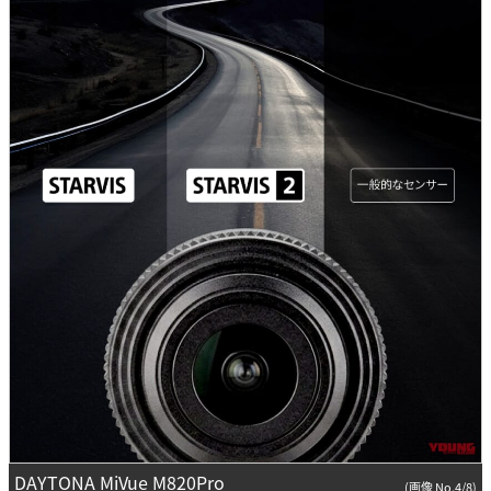
DAYTONA MiVue M820Pro
(画像 No.4/8)