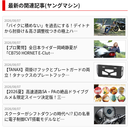
最新の関連記事(ヤングマシン)
2026/08/07
「バイクに積めない」を過去にする！デイトナ
から肘掛け＆高さ調整枕つきの極上ハ…
2026/08/07
【プロ驚愕】全日本ライダー岡崎静夏が
「CB750 HORNET E-Clut…
2026/08/07
【TANAX】荷掛けフックとプレートガードの両
立！タナックスのプレートフック…
2026/08/07
【2026夏】高速道路SA・PAの絶品ドライブグ
ルメ＆限定スイーツ決定版！三…
2026/08/07
スクーターがシフトダウンの時代へ!? 幻の名車
に電子制御CVT搭載モデルなど…