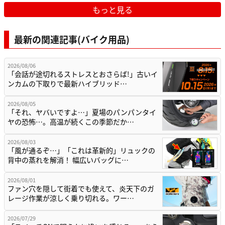
もっと見る
最新の関連記事(バイク用品)
2026/08/06
「会話が途切れるストレスとおさらば!」古いイ
ンカムの下取りで最新ハイブリッド…
2026/08/05
「それ、ヤバいですよ…」夏場のパンパンタイ
ヤの恐怖…。高温が続くこの季節だか…
2026/08/03
「風が通るぞ…」「これは革新的」リュックの
背中の蒸れを解消！ 幅広いバッグに…
2026/08/01
ファン穴を隠して街着でも使えて、炎天下のガ
レージ作業が涼しく乗り切れる。ワー…
2026/07/29