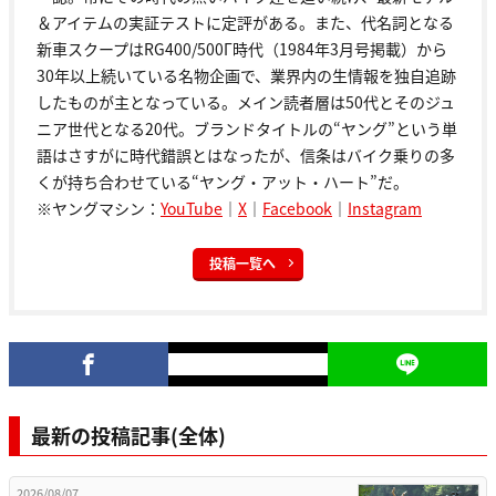
＆アイテムの実証テストに定評がある。また、代名詞となる
新車スクープはRG400/500Γ時代（1984年3月号掲載）から
30年以上続いている名物企画で、業界内の生情報を独自追跡
したものが主となっている。メイン読者層は50代とそのジュ
ニア世代となる20代。ブランドタイトルの“ヤング”という単
語はさすがに時代錯誤とはなったが、信条はバイク乗りの多
くが持ち合わせている“ヤング・アット・ハート”だ。
※ヤングマシン：
YouTube
｜
X
｜
Facebook
｜
Instagram
投稿一覧へ
最新の投稿記事(全体)
2026/08/07