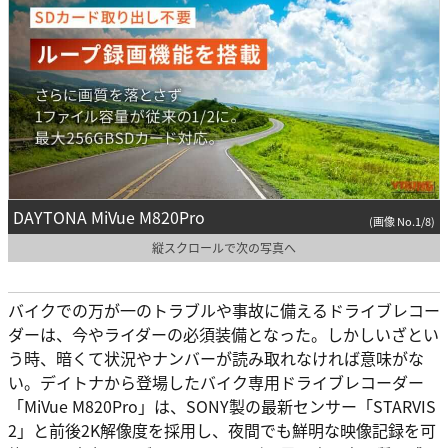
DAYTONA MiVue M820Pro
(画像 No.1/8)
縦スクロールで次の写真へ
バイクでの万が一のトラブルや事故に備えるドライブレコー
ダーは、今やライダーの必須装備となった。しかしいざとい
う時、暗くて状況やナンバーが読み取れなければ意味がな
い。デイトナから登場したバイク専用ドライブレコーダー
「MiVue M820Pro」は、SONY製の最新センサー「STARVIS
2」と前後2K解像度を採用し、夜間でも鮮明な映像記録を可