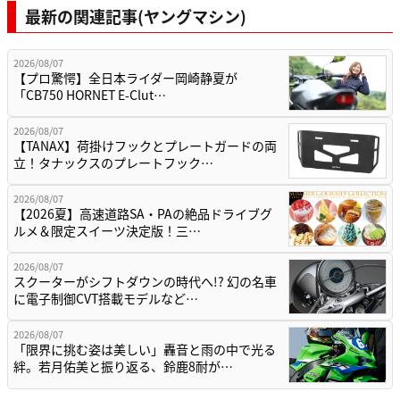
最新の関連記事(ヤングマシン)
2026/08/07
【プロ驚愕】全日本ライダー岡崎静夏が
「CB750 HORNET E-Clut…
2026/08/07
【TANAX】荷掛けフックとプレートガードの両
立！タナックスのプレートフック…
2026/08/07
【2026夏】高速道路SA・PAの絶品ドライブグ
ルメ＆限定スイーツ決定版！三…
2026/08/07
スクーターがシフトダウンの時代へ!? 幻の名車
に電子制御CVT搭載モデルなど…
2026/08/07
「限界に挑む姿は美しい」轟音と雨の中で光る
絆。若月佑美と振り返る、鈴鹿8耐が…