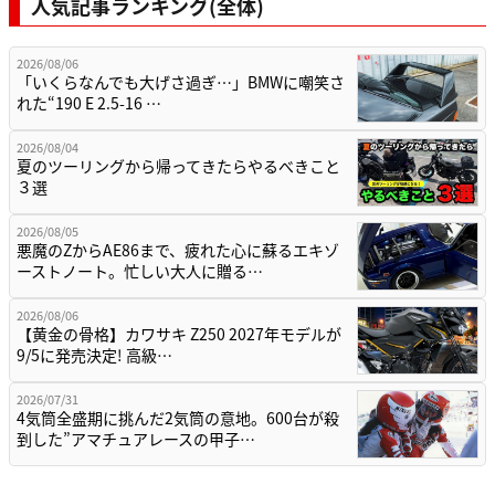
人気記事ランキング(全体)
2026/08/06
「いくらなんでも大げさ過ぎ…」BMWに嘲笑さ
れた“190 E 2.5-16 …
2026/08/04
夏のツーリングから帰ってきたらやるべきこと
３選
2026/08/05
悪魔のZからAE86まで、疲れた心に蘇るエキゾ
ーストノート。忙しい大人に贈る…
2026/08/06
【黄金の骨格】カワサキ Z250 2027年モデルが
9/5に発売決定! 高級…
2026/07/31
4気筒全盛期に挑んだ2気筒の意地。600台が殺
到した”アマチュアレースの甲子…