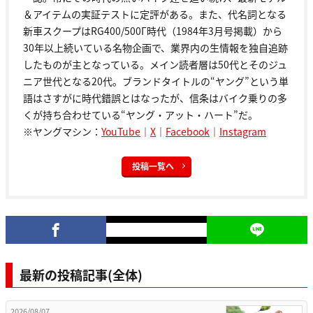
＆アイテムの実証テストに定評がある。また、代名詞となる
新車スクープはRG400/500Γ時代（1984年3月号掲載）から
30年以上続いている名物企画で、業界内の生情報を独自追跡
したものが主となっている。メイン読者層は50代とそのジュ
ニア世代となる20代。ブランドタイトルの“ヤング”という単
語はさすがに時代錯誤とはなったが、信条はバイク乗りの多
くが持ち合わせている“ヤング・アット・ハート”だ。
※ヤングマシン：
YouTube
｜
X
｜
Facebook
｜
Instagram
投稿一覧へ
最新の投稿記事(全体)
2026/08/07