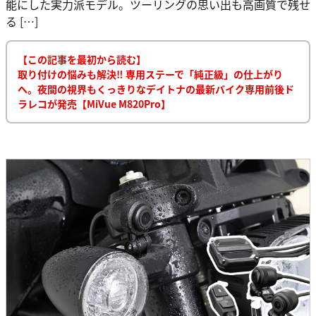
能にした実力派モデル。ツーリングの思い出も高画質で残せ
る […]
【この記事を最初から読む】
取り付けの悩みも解決‼ 専用ステーで「純正級」の仕上がり
へ。夜間の視界もくっきりなデイトナの最新バイク専用前後ド
ラレコが発売【MiVue M820Pro】