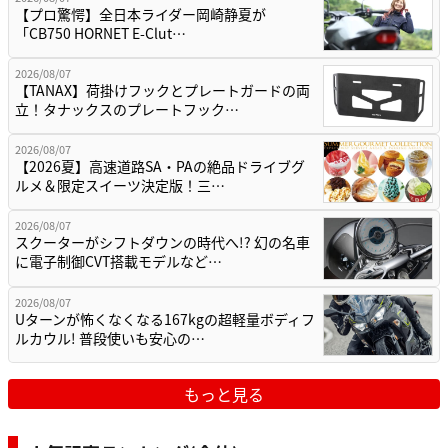
【プロ驚愕】全日本ライダー岡崎静夏が
「CB750 HORNET E-Clut…
2026/08/07
【TANAX】荷掛けフックとプレートガードの両
立！タナックスのプレートフック…
2026/08/07
【2026夏】高速道路SA・PAの絶品ドライブグ
ルメ＆限定スイーツ決定版！三…
2026/08/07
スクーターがシフトダウンの時代へ!? 幻の名車
に電子制御CVT搭載モデルなど…
2026/08/07
Uターンが怖くなくなる167kgの超軽量ボディフ
ルカウル! 普段使いも安心の…
もっと見る