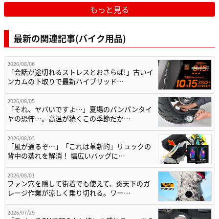
もっと見る
最新の関連記事(バイク用品)
2026/08/06
「会話が途切れるストレスとおさらば!」古いイ
ンカムの下取りで最新ハイブリッド…
2026/08/05
「それ、ヤバいですよ…」夏場のパンパンタイ
ヤの恐怖…。高温が続くこの季節だか…
2026/08/03
「風が通るぞ…」「これは革新的」リュックの
背中の蒸れを解消！ 幅広いバッグに…
2026/08/01
ファン穴を隠して街着でも使えて、炎天下のガ
レージ作業が涼しく乗り切れる。ワー…
2026/07/29