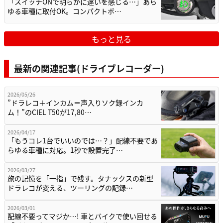
「スイッチONで明らかに違いを感じる…」あら
ゆる車種に取付OK。コンパクトボ…
もっと見る
最新の関連記事(ドライブレコーダー)
2026/05/26
”ドラレコ＋インカム＝声入りソク録インカ
ム！”のCIEL T50が17,80…
2026/04/17
「もうコレ1台でいいのでは…？」配線不要であ
らゆる車種に対応。1秒で設置完了…
2026/03/27
旅の記憶を「一指」で残す。タナックスの新型
ドラレコが変える、ツーリングの記録…
2026/03/01
配線不要ってマジか…! 車とバイクで使い回せる