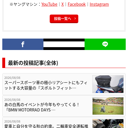
※ヤングマシン：
YouTube
｜
X
｜
Facebook
｜
Instagram
投稿一覧へ
最新の投稿記事(全体)
2026/08/08
スーパースポーツ車の極小リアシートにもフィ
ットする大容量の『スポルトフィット…
2026/08/08
あの白馬のイベントが今年もやってくる！
「BMW MOTORRAD DAYS …
2026/08/08
愛車と自分を守る秋の約束。二輪車安全運転推