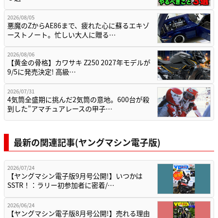
2026/08/05
悪魔のZからAE86まで、疲れた心に蘇るエキゾ
ーストノート。忙しい大人に贈る…
2026/08/06
【黄金の骨格】カワサキ Z250 2027年モデルが
9/5に発売決定! 高級…
2026/07/31
4気筒全盛期に挑んだ2気筒の意地。600台が殺
到した”アマチュアレースの甲子…
最新の関連記事(ヤングマシン電子版)
2026/07/24
【ヤングマシン電子版9月号公開!】いつかは
SSTR！：ラリー初参加者に密着/…
2026/06/24
【ヤングマシン電子版8月号公開!】売れる理由