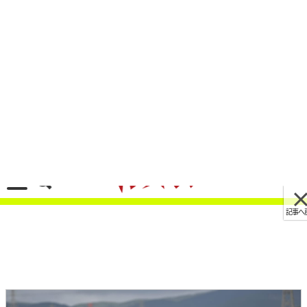
記事へ戻る
[画像 No.4/6]「新CB伝説の序章」CB1000F コン
セプトお気軽カスタム術を丸山浩が伝授【ヤング
マシン電子版11月号】
2025/09/29