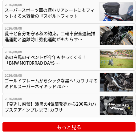
2026/08/08
スーパースポーツ車の極小リアシートにもフィ
ットする大容量の『スポルトフィット…
2026/08/08
愛車と自分を守る秋の約束。二輪車安全運転推
進運動と盗難防止強化運動がもたらす…
2026/08/08
あの白馬のイベントが今年もやってくる！
「BMW MOTORRAD DAYS …
2026/08/08
ゴールドフレームからシックな黒へ! カワサキの
ミドルスーパーネイキッド202…
2026/08/08
【見逃し厳禁】漆黒の4気筒発売から200馬力ハ
ブステアインプレまで! カワサ…
もっと見る