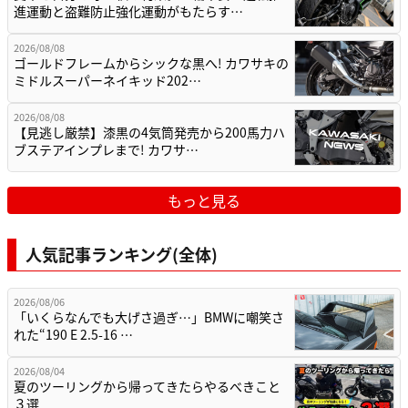
進運動と盗難防止強化運動がもたらす…
2026/08/08
ゴールドフレームからシックな黒へ! カワサキの
ミドルスーパーネイキッド202…
2026/08/08
【見逃し厳禁】漆黒の4気筒発売から200馬力ハ
ブステアインプレまで! カワサ…
もっと見る
人気記事ランキング(全体)
2026/08/06
「いくらなんでも大げさ過ぎ…」BMWに嘲笑さ
れた“190 E 2.5-16 …
2026/08/04
夏のツーリングから帰ってきたらやるべきこと
３選