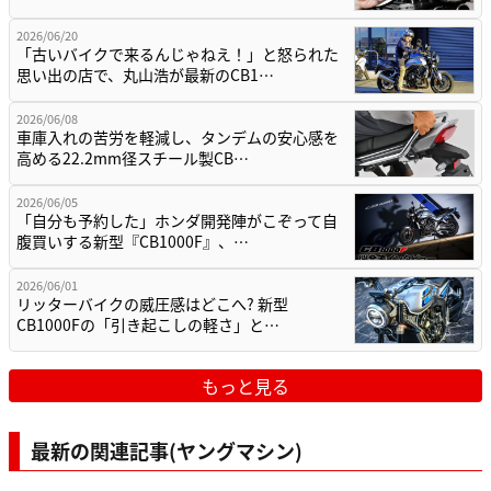
2026/06/20
「古いバイクで来るんじゃねえ！」と怒られた
思い出の店で、丸山浩が最新のCB1…
2026/06/08
車庫入れの苦労を軽減し、タンデムの安心感を
高める22.2mm径スチール製CB…
2026/06/05
「自分も予約した」ホンダ開発陣がこぞって自
腹買いする新型『CB1000F』、…
2026/06/01
リッターバイクの威圧感はどこへ? 新型
CB1000Fの「引き起こしの軽さ」と…
もっと見る
最新の関連記事(ヤングマシン)