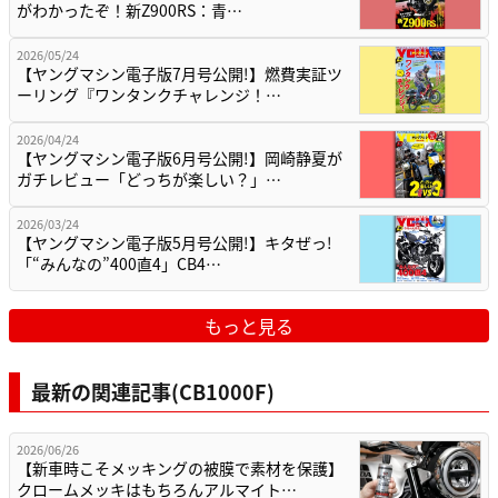
がわかったぞ！新Z900RS：青…
2026/05/24
【ヤングマシン電子版7月号公開!】燃費実証ツ
ーリング『ワンタンクチャレンジ！…
2026/04/24
【ヤングマシン電子版6月号公開!】岡崎静夏が
ガチレビュー「どっちが楽しい？」…
2026/03/24
【ヤングマシン電子版5月号公開!】キタぜっ!
「“みんなの”400直4」CB4…
もっと見る
最新の関連記事(CB1000F)
2026/06/26
【新車時こそメッキングの被膜で素材を保護】
クロームメッキはもちろんアルマイト…