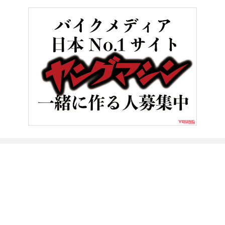
HOME
ヤングマシン電子版
「新CB伝説の序章」CB1000F 
ヤングマシンとは？
ご利用案内
執筆／編集メンバー
プライバシーポリシー
運営会社
お問い合せ