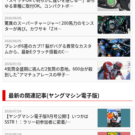
「スイッチONで明らかに違いを感じる…」あら
ゆる車種に取付OK。コンパクトボ…
2026/08/05
驚異のスーパーチャージャー! 200馬力のモンス
ターが再び。カワサキ「Z H…
2026/08/05
ブレンボ6基のカブ!? 脳がバグる異常なカスタ
ムから、最新Eクラッチ搭載のC…
2026/07/31
4気筒全盛期に挑んだ2気筒の意地。600台が殺
到した”アマチュアレースの甲子…
最新の関連記事(ヤングマシン電子版)
2026/07/24
【ヤングマシン電子版9月号公開!】いつかは
SSTR！：ラリー初参加者に密着/…
2026/06/24