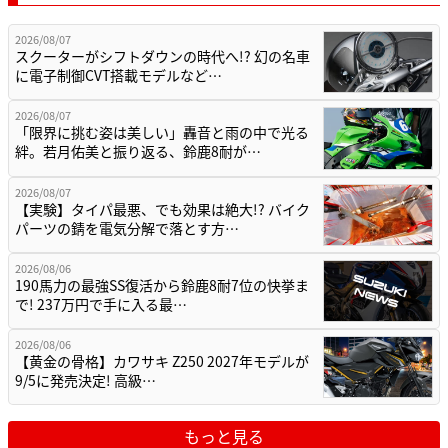
2026/08/07
スクーターがシフトダウンの時代へ!? 幻の名車
に電子制御CVT搭載モデルなど…
2026/08/07
「限界に挑む姿は美しい」轟音と雨の中で光る
絆。若月佑美と振り返る、鈴鹿8耐が…
2026/08/07
【実験】タイパ最悪、でも効果は絶大!? バイク
パーツの錆を電気分解で落とす方…
2026/08/06
190馬力の最強SS復活から鈴鹿8耐7位の快挙ま
で! 237万円で手に入る最…
2026/08/06
【黄金の骨格】カワサキ Z250 2027年モデルが
9/5に発売決定! 高級…
もっと見る