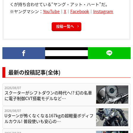
くが持ち合わせている“ヤング・アット・ハート”だ。
※ヤングマシン：
YouTube
｜
X
｜
Facebook
｜
Instagram
投稿一覧へ
最新の投稿記事(全体)
2026/08/07
スクーターがシフトダウンの時代へ!? 幻の名車
に電子制御CVT搭載モデルなど…
2026/08/07
Uターンが怖くなくなる167kgの超軽量ボディフ
ルカウル! 普段使いも安心の…
2026/08/07