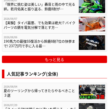
「限界に挑む姿は美しい」轟音と雨の中で光る
絆。若月佑美と振り返る、鈴鹿8耐が…
2026/08/07
【実験】タイパ最悪、でも効果は絶大!? バイク
パーツの錆を電気分解で落とす方…
2026/08/06
190馬力の最強SS復活から鈴鹿8耐7位の快挙ま
で! 237万円で手に入る最…
もっと見る
人気記事ランキング(全体)
2026/08/04
夏のツーリングから帰ってきたらやるべきこと
３選
2026/07/29