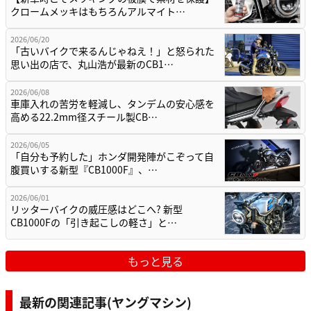
クロームメッキはもちろんアルマイト…
2026/06/20
「古いバイクで来るんじゃねえ！」と怒られた
思い出の店で、丸山浩が最新のCB1…
2026/06/08
車庫入れの苦労を軽減し、タンデムの安心感を
高める22.2mm径スチール製CB…
2026/06/05
「自分も予約した」ホンダ開発陣がこぞって自
腹買いする新型『CB1000F』、…
2026/06/01
リッターバイクの威圧感はどこへ? 新型
CB1000Fの「引き起こしの軽さ」と…
もっと見る
最新の関連記事(ヤングマシン)